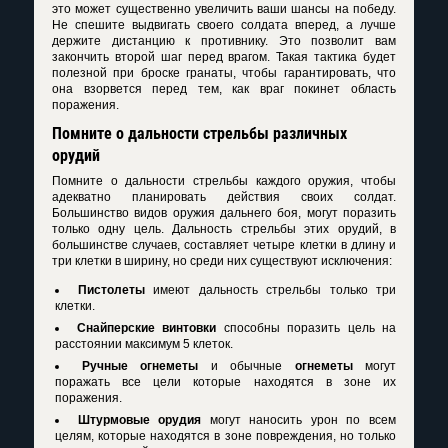
это может существенно увеличить ваши шансы на победу.
Не спешите выдвигать своего солдата вперед, а лучше
держите дистанцию к противнику. Это позволит вам
закончить второй шаг перед врагом. Такая тактика будет
полезной при броске гранаты, чтобы гарантировать, что
она взорвется перед тем, как враг покинет область
поражения.
Помните о дальности стрельбы различных
орудий
Помните о дальности стрельбы каждого оружия, чтобы
адекватно планировать действия своих солдат.
Большинство видов оружия дальнего боя, могут поразить
только одну цель. Дальность стрельбы этих орудий, в
большинстве случаев, составляет четыре клетки в длину и
три клетки в ширину, но среди них существуют исключения:
Пистолеты
имеют дальность стрельбы только три
клетки.
Снайперские винтовки
способны поразить цель на
расстоянии максимум 5 клеток.
Ручные огнеметы
и обычные
огнеметы
могут
поражать все цели которые находятся в зоне их
поражения.
Штурмовые орудия
могут наносить урон по всем
целям, которые находятся в зоне повреждения, но только