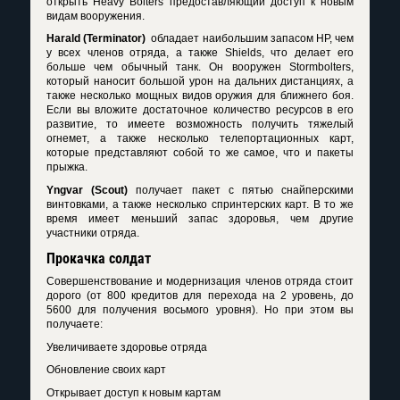
открыть Heavy Bolters предоставляющий доступ к новым
видам вооружения.
Harald (Terminator)
обладает наибольшим запасом HP, чем
у всех членов отряда, а также Shields, что делает его
больше чем обычный танк. Он вооружен Stormbolters,
который наносит большой урон на дальних дистанциях, а
также несколько мощных видов оружия для ближнего боя.
Если вы вложите достаточное количество ресурсов в его
развитие, то имеете возможность получить тяжелый
огнемет, а также несколько телепортационных карт,
которые представляют собой то же самое, что и пакеты
прыжка.
Yngvar (Scout)
получает пакет с пятью снайперскими
винтовками, а также несколько спринтерских карт. В то же
время имеет меньший запас здоровья, чем другие
участники отряда.
Прокачка солдат
Совершенствование и модернизация членов отряда стоит
дорого (от 800 кредитов для перехода на 2 уровень, до
5600 для получения восьмого уровня). Но при этом вы
получаете:
Увеличиваете здоровье отряда
Обновление своих карт
Открывает доступ к новым картам