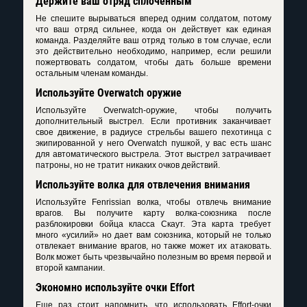
Держите ваш отряд сплоченным
Не спешите вырываться вперед одним солдатом, потому
что ваш отряд сильнее, когда он действует как единая
команда. Разделяйте ваш отряд только в том случае, если
это действительно необходимо, например, если решили
пожертвовать солдатом, чтобы дать больше времени
остальным членам команды.
Используйте Overwatch оружие
Используйте Overwatch-оружие, чтобы получить
дополнительный выстрел. Если противник заканчивает
свое движение, в радиусе стрельбы вашего пехотинца с
экипированной у него Overwatch пушкой, у вас есть шанс
для автоматического выстрела. Этот выстрел затрачивает
патроны, но не тратит никаких очков действий.
Используйте волка для отвлечения внимания
Используйте Fenrissian волка, чтобы отвлечь внимание
врагов. Вы получите карту волка-союзника после
разблокировки бойца класса Скаут. Эта карта требует
много «усилий» но дает вам союзника, который не только
отвлекает внимание врагов, но также может их атаковать.
Волк может быть чрезвычайно полезным во время первой и
второй кампании.
Экономно используйте очки Effort
Еще раз стоит напомнить, что использовать Effort-очки