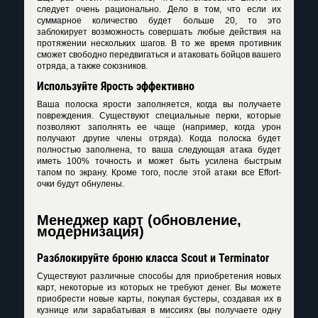
следует очень рационально. Дело в том, что если их
суммарное количество будет больше 20, то это
заблокирует возможность совершать любые действия на
протяжении нескольких шагов. В то же время противник
сможет свободно передвигаться и атаковать бойцов вашего
отряда, а также союзников.
Используйте Ярость эффективно
Ваша полоска ярости заполняется, когда вы получаете
повреждения. Существуют специальные перки, которые
позволяют заполнять ее чаще (например, когда урон
получают другие члены отряда). Когда полоска будет
полностью заполнена, то ваша следующая атака будет
иметь 100% точность и может быть усилена быстрым
тапом по экрану. Кроме того, после этой атаки все Effort-
очки будут обнулены.
Менеджер карт (обновление,
модернизация)
Разблокируйте броню класса Scout и Terminator
Существуют различные способы для приобретения новых
карт, некоторые из которых не требуют денег. Вы можете
приобрести новые карты, покупая бустеры, создавая их в
кузнице или зарабатывая в миссиях (вы получаете одну