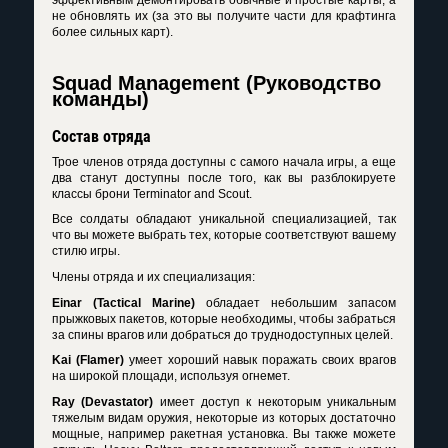
эффективным демонтировать обычные и простые карты, а
не обновлять их (за это вы получите части для крафтинга
более сильных карт).
Squad Management (Руководство
команды)
Состав отряда
Трое членов отряда доступны с самого начала игры, а еще
два станут доступны после того, как вы разблокируете
классы брони Terminator and Scout.
Все солдаты обладают уникальной специализацией, так
что вы можете выбрать тех, которые соответствуют вашему
стилю игры.
Члены отряда и их специализация:
Einar (Tactical Marine)
обладает небольшим запасом
прыжковых пакетов, которые необходимы, чтобы забраться
за спины врагов или добраться до труднодоступных целей.
Kai (Flamer)
умеет хороший навык поражать своих врагов
на широкой площади, используя огнемет.
Ray (Devastator)
имеет доступ к некоторым уникальным
тяжелым видам оружия, некоторые из которых достаточно
мощные, например ракетная установка. Вы также можете