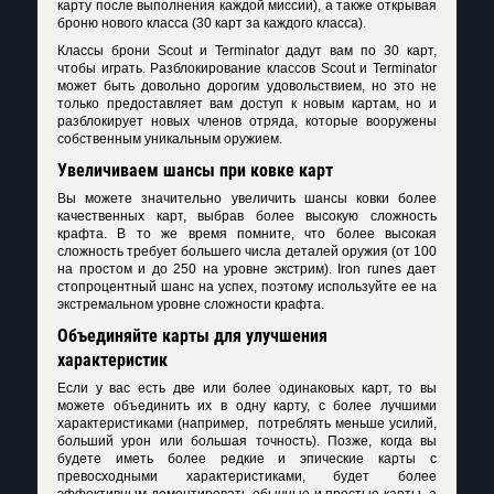
карту после выполнения каждой миссии), а также открывая
броню нового класса (30 карт за каждого класса).
Классы брони Scout и Terminator дадут вам по 30 карт,
чтобы играть. Разблокирование классов Scout и Terminator
может быть довольно дорогим удовольствием, но это не
только предоставляет вам доступ к новым картам, но и
разблокирует новых членов отряда, которые вооружены
собственным уникальным оружием.
Увеличиваем шансы при ковке карт
Вы можете значительно увеличить шансы ковки более
качественных карт, выбрав более высокую сложность
крафта. В то же время помните, что более высокая
сложность требует большего числа деталей оружия (от 100
на простом и до 250 на уровне экстрим). Iron runes дает
стопроцентный шанс на успех, поэтому используйте ее на
экстремальном уровне сложности крафта.
Объединяйте карты для улучшения
характеристик
Если у вас есть две или более одинаковых карт, то вы
можете объединить их в одну карту, с более лучшими
характеристиками (например, потреблять меньше усилий,
больший урон или большая точность). Позже, когда вы
будете иметь более редкие и эпические карты с
превосходными характеристиками, будет более