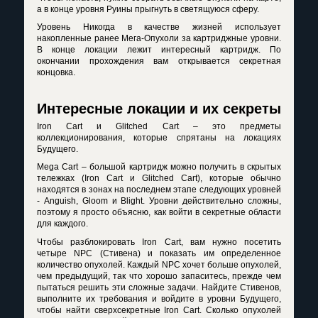
а в конце уровня Руины прыгнуть в светящуюся сферу.
Уровень Никогда в качестве жизней использует
накопленные ранее Мега-Опухоли за картриджные уровни.
В конце локации лежит интересный картридж. По
окончании прохождения вам открывается секретная
концовка.
Интересные локации и их секреты
Iron Cart и Glitched Cart – это предметы
коллекционирования, которые спрятаны на локациях
Будущего.
Mega Cart – большой картридж можно получить в скрытых
тележках (Iron Cart и Glitched Cart), которые обычно
находятся в зонах на последнем этапе следующих уровней
- Anguish, Gloom и Blight. Уровни действительно сложны,
поэтому я просто объясню, как войти в секретные области
для каждого.
Чтобы разблокировать Iron Cart, вам нужно посетить
четыре NPC (Стивена) и показать им определенное
количество опухолей. Каждый NPC хочет больше опухолей,
чем предыдущий, так что хорошо запаситесь, прежде чем
пытаться решить эти сложные задачи. Найдите Стивенов,
выполните их требования и войдите в уровни Будущего,
чтобы найти сверхсекретные Iron Cart. Сколько опухолей