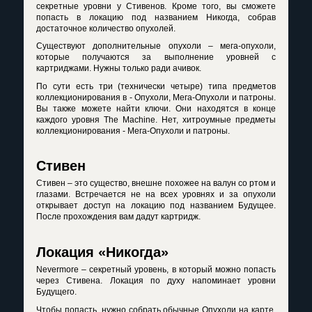
секретные уровни у Стивенов. Кроме того, вы сможете
попасть в локацию под названием Никогда, собрав
достаточное количество опухолей.
Существуют дополнительные опухоли – мега-опухоли,
которые получаются за выполнение уровней с
картриджами. Нужны только ради ачивок.
По сути есть три (технически четыре) типа предметов
коллекционирования в - Опухоли, Мега-Опухоли и патроны.
Вы также можете найти ключи. Они находятся в конце
каждого уровня The Machine. Нет, хитроумные предметы
коллекционирования - Мега-Опухоли и патроны.
Стивен
Стивен – это существо, внешне похожее на валун со ртом и
глазами. Встречается не на всех уровнях и за опухоли
открывает доступ на локацию под названием Будущее.
После прохождения вам дадут картридж.
Локация «Никогда»
Nevermore – секретный уровень, в который можно попасть
через Стивена. Локация по духу напоминает уровни
Будущего.
Чтобы попасть, нужно собрать обычные Опухоли на карте,