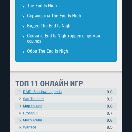
The End Is Nigh
Скриншоты The End Is Nigh
Видео The End Is Nigh
Скачать End Is Nigh торрент, прямая
ссылка
Обои The End Is Nigh
ТОП 11 ОНЛАЙН ИГР
9.6
1.
RAID: Shadow Legends
9.3
2.
War Thunder
8.8
3.
Мир танков
8.7
4.
Crossout
8.6
5.
Mech Arena
8.5
6.
Warface