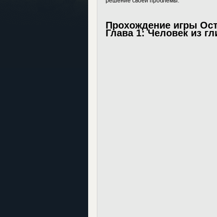
решение своей проблемы.
Прохождение игры Ост
Глава 1: Человек из г