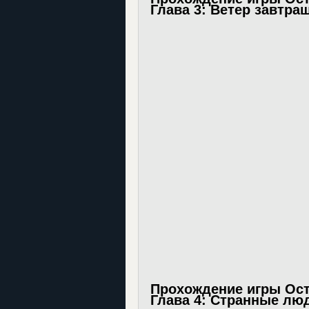
Глава 3: Ветер завтра
Прохождение игры Ост
Глава 4: Странные лю