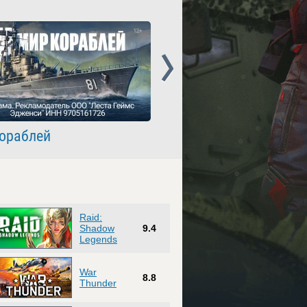
Next
ораблей
Crossout
Raid:
Shadow
9.4
Legends
War
8.8
Thunder