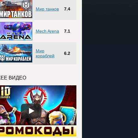
Мир танков
7.4
Mech Arena
7.1
Мир
6.2
кораблей
ЕЕ ВИДЕО