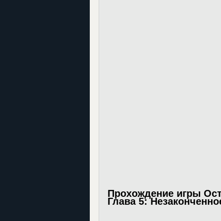
Прохождение игры Ост
Глава 5: Незаконченно