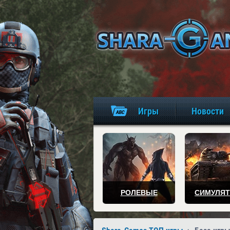
Игры
Новости
РОЛЕВЫЕ
СИМУЛЯ