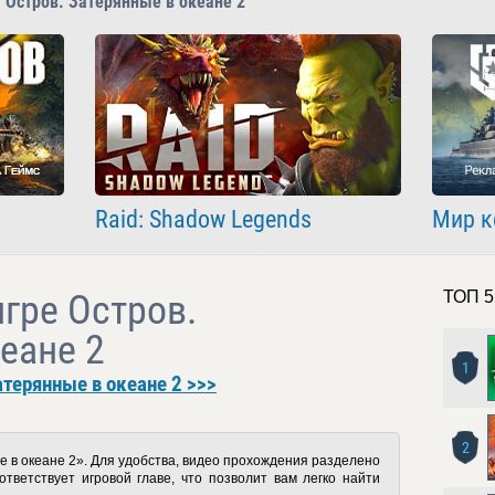
 Остров. Затерянные в океане 2
Raid: Shadow Legends
Мир к
игре Остров.
ТОП 5
еане 2
1
терянные в океане 2 >>>
2
 в океане 2». Для удобства, видео прохождения разделено
ответствует игровой главе, что позволит вам легко найти