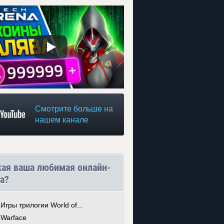
Смотрите больше на
нашем канале
кая ваша любимая онлайн-
а?
Игры трилогии World of...
Warface