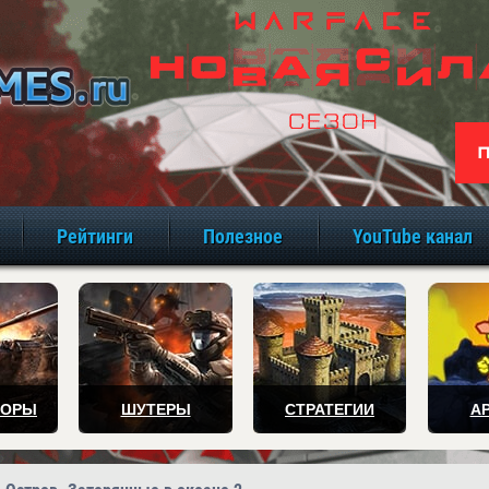
игры онлайн бе
Рейтинги
Полезное
YouTube канал
ТОРЫ
ШУТЕРЫ
СТРАТЕГИИ
А