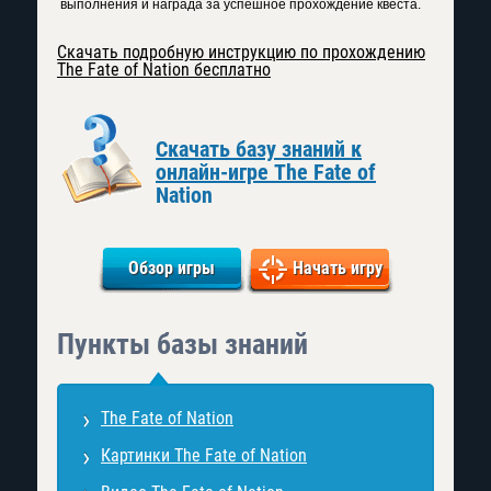
выполнения и награда за успешное прохождение квеста.
Скачать подробную инструкцию по прохождению
The Fate of Nation бесплатно
Скачать базу знаний к
онлайн-игре The Fate of
Nation
(по прямой ссылке)
Обзор игры
Начать игру
Пункты базы знаний
The Fate of Nation
Картинки The Fate of Nation