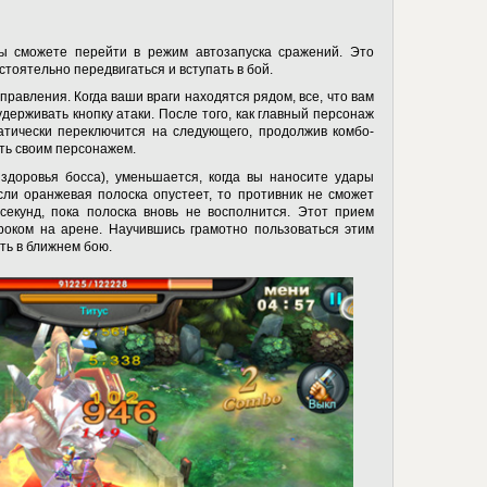
ы сможете перейти в режим автозапуска сражений. Это
стоятельно передвигаться и вступать в бой.
правления. Когда ваши враги находятся рядом, все, что вам
держивать кнопку атаки. После того, как главный персонаж
атически переключится на следующего, продолжив комбо-
ть своим персонажем.
здоровья босса), уменьшается, когда вы наносите удары
сли оранжевая полоска опустеет, то противник не сможет
секунд, пока полоска вновь не восполнится. Этот прием
роком на арене. Научившись грамотно пользоваться этим
ть в ближнем бою.