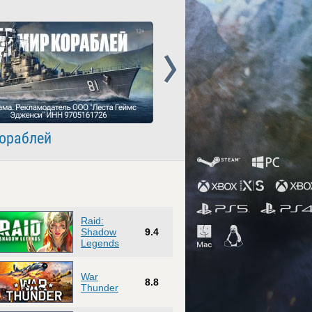
Next
ораблей
Crossout
Raid:
Shadow
9.4
Legends
War
8.8
Thunder