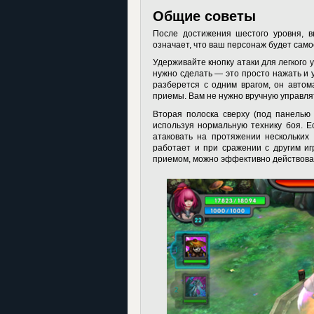
Общие советы
После достижения шестого уровня, в
означает, что ваш персонаж будет само
Удерживайте кнопку атаки для легкого у
нужно сделать — это просто нажать и у
разберется с одним врагом, он автом
приемы. Вам не нужно вручную управля
Вторая полоска сверху (под панелью 
используя нормальную технику боя. Е
атаковать на протяжении нескольких 
работает и при сражении с другим иг
приемом, можно эффективно действова