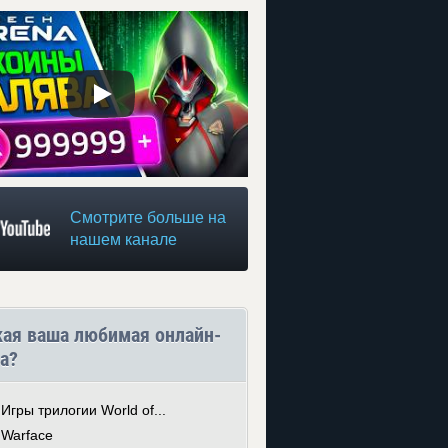
Смотрите больше на
нашем канале
кая ваша любимая онлайн-
а?
Игры трилогии World of...
Warface