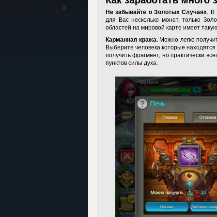
Не забывайте о Золотых Случаях
. В
для Вас несколько монет, только Зол
областей на мировой карте имеет таку
Карманная кража.
Можно легко получит
Выберите человека которые находятся 
получить фрагмент, но практически все
пунктов силы духа.