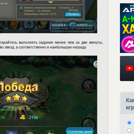
тарайтесь выполнять задания менее чем за две минуты,
о звезд, а соответственно и наибольшую награду.
Ка
игр