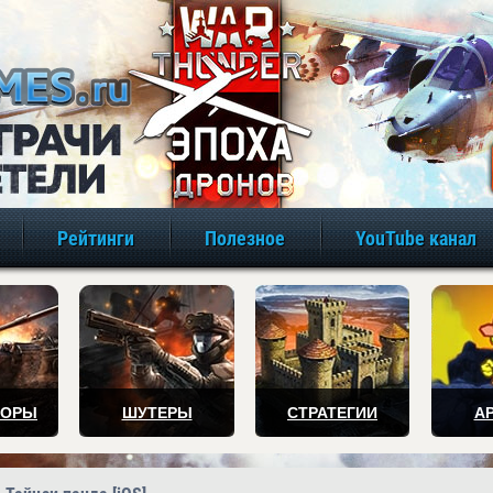
игры онлайн бе
Рейтинги
Полезное
YouTube канал
ТОРЫ
ШУТЕРЫ
СТРАТЕГИИ
А