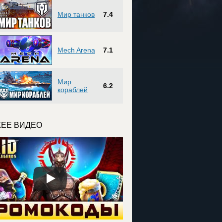
Мир танков
7.4
Mech Arena
7.1
Мир
6.2
кораблей
ЕЕ ВИДЕО