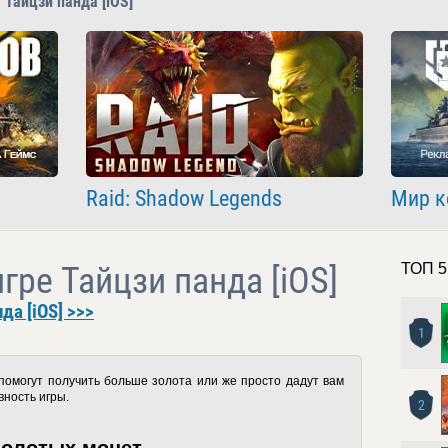
 Тайцзи панда [iOS]
Raid: Shadow Legends
Мир к
гре Тайцзи панда [iOS]
ТОП 5
да [iOS] >>>
1
помогут получить больше золота или же просто дадут вам
вность игры.
2
золотых монет