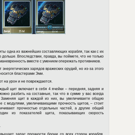
иты одна из важнейших составляющих корабля, так как с их
 дольше. Впоследствии, правда, вы поймете, что не только
 маневренность вместе с умением опережать противников.
 энергетических зарядов вражеских орудий, но из-за этого
аносится бластерами Эми.
ют на урон и не повреждаются.
ждый щит включает в себя 4 ячейки – передняя, задняя и
ожно разбить на составные, так что в сумме у вас всегда
. Заменяя щит в каждой из них, вы увеличиваете общую
ре с модулями, увеличивающими прочность щитов, – стоит
личивают прочностью отдельных частей, а другие общий
один из показателей щита, показывающих скорость
.
вышает запас прочности брони со всех сторон корабля.