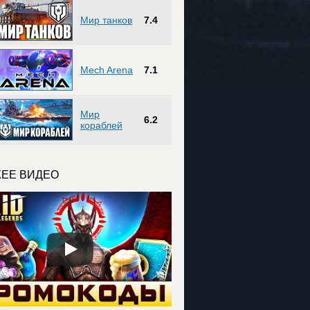
Мир танков
7.4
Mech Arena
7.1
Мир
6.2
кораблей
ЕЕ ВИДЕО