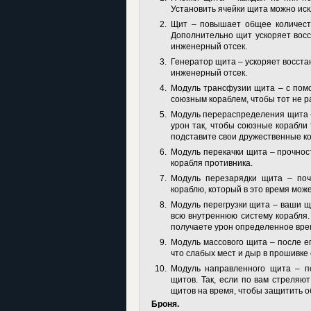
Установить ячейки щита можно ис
Щит – повышает общее количеств
Дополнительно щит ускоряет восс
инженерный отсек.
Генератор щита – ускоряет восста
инженерный отсек.
Модуль трансфузии щита – с пом
союзным кораблем, чтобы тот не р
Модуль перераспределения щита –
урон так, чтобы союзные корабли 
подставите свои дружественные к
Модуль перекачки щита – прочност
корабля противника.
Модуль перезарядки щита – поч
кораблю, который в это время мож
Модуль перегрузки щита – ваши щ
всю внутреннюю систему корабля. 
получаете урон определенное вре
Модуль массового щита – после е
что слабых мест и дыр в прошивке
Модуль направленного щита – п
щитов. Так, если по вам стреляю
щитов на время, чтобы защитить о
Броня.