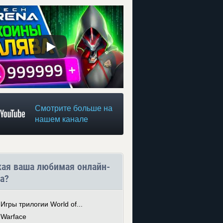
Смотрите больше на
нашем канале
кая ваша любимая онлайн-
а?
Игры трилогии World of...
Warface