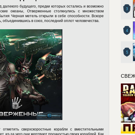
д далекого будущего, предки которых остались и возможно
3
еские океаны, Отверженные столкнулись с множеством
бытия Черная метель открыли в себе способности. Вскоре
ь, объединившись в союз, последний оплот человечества.
4
5
СВЕЖ
 отметить сверхскоростные корабли с вместительными
т, из-за чего они жертвуют прочностью своих кораблей. Как