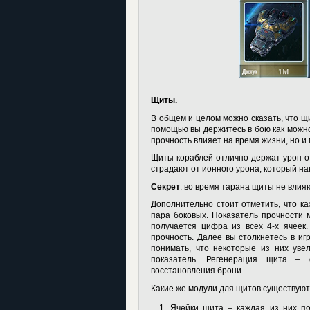
Щиты.
В общем и целом можно сказать, что щ
помощью вы держитесь в бою как можно
прочность влияет на время жизни, но и
Щиты кораблей отлично держат урон от
страдают от ионного урона, который н
Секрет
: во время тарана щиты не влия
Дополнительно стоит отметить, что ка
пара боковых. Показатель прочности м
получается цифра из всех 4-х ячеек
прочность. Далее вы столкнетесь в иг
понимать, что некоторые из них уве
показатель. Регенерация щита – 
восстановления брони.
Какие же модули для щитов существуют
Ячейки щита – каждая из них по