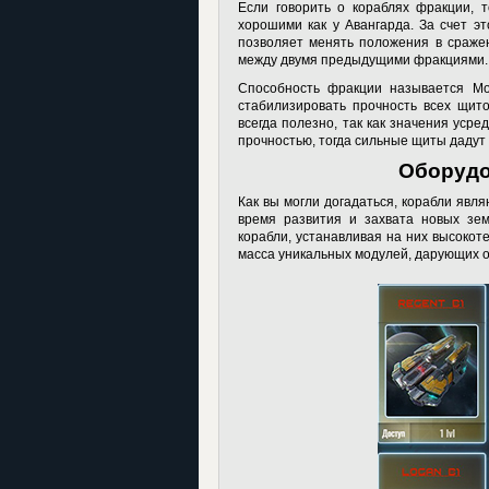
Если говорить о кораблях фракции, 
хорошими как у Авангарда. За счет эт
позволяет менять положения в сражен
между двумя предыдущими фракциями.
Способность фракции называется М
стабилизировать прочность всех щито
всегда полезно, так как значения уср
прочностью, тогда сильные щиты дадут 
Оборудо
Как вы могли догадаться, корабли явл
время развития и захвата новых зе
корабли, устанавливая на них высокоте
масса уникальных модулей, дарующих 