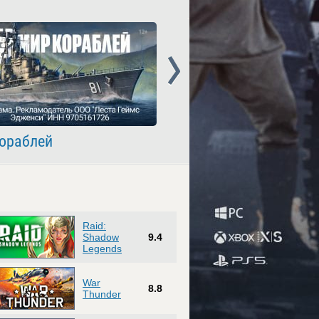
Next
ораблей
Crossout
Raid:
Shadow
9.4
Legends
War
8.8
Thunder