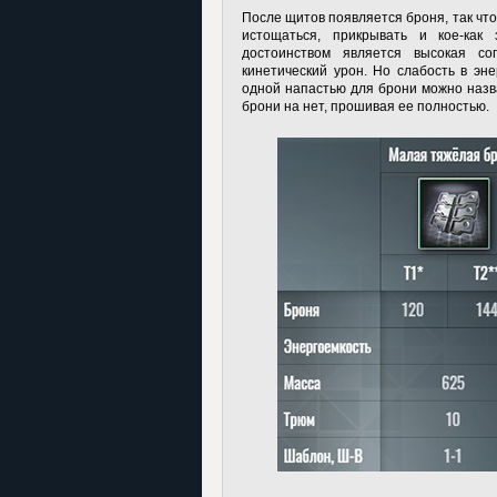
После щитов появляется броня, так что
истощаться, прикрывать и кое-как
достоинством является высокая со
кинетический урон. Но слабость в эн
одной напастью для брони можно назв
брони на нет, прошивая ее полностью.