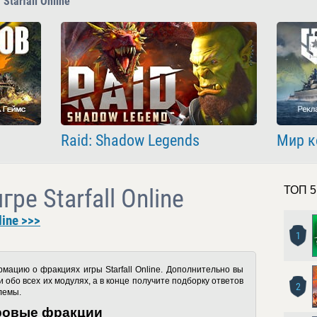
Starfall Online
Raid: Shadow Legends
Мир к
ре Starfall Online
ТОП 5
line >>>
1
ормацию о фракциях игры
Starfall
Online
. Дополнительно вы
 обо всех их модулях, а в конце получите подборку ответов
2
лемы.
ровые фракции