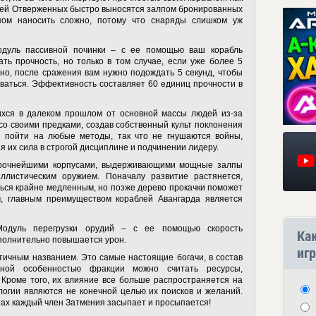
лей Отверженных быстро выносятся залпом бронированных
пом наносить сложно, потому что снаряды слишком уж
одуль пассивной починки – с ее помощью ваш корабль
ть прочность, но только в том случае, если уже более 5
нно, после сражения вам нужно подождать 5 секунд, чтобы
ваться. Эффективность составляет 60 единиц прочности в
шихся в далеком прошлом от основной массы людей из-за
 со своими предками, создав собственный культ поклонения
вы пойти на любые методы, так что не гнушаются войны,
я их сила в строгой дисциплине и подчинении лидеру.
прочнейшими корпусами, выдерживающими мощные залпы
ллистическим оружием. Поначалу развитие растянется,
ться крайне медленным, но позже дерево прокачки поможет
, главным преимуществом кораблей Авангарда является
Модуль перегрузки орудий – с ее помощью скорость
Ка
ополнительно повышается урон.
игр
тичным названием. Это самые настоящие богачи, в состав
вной особенностью фракции можно считать ресурсы,
 Кроме того, их влияние все больше распространяется на
логии являются не конечной целью их поисков и желаний.
стах каждый член Затмения засыпает и просыпается!