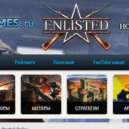
игры онлайн бе
Рейтинги
Полезное
YouTube канал
ТОРЫ
ШУТЕРЫ
СТРАТЕГИИ
А