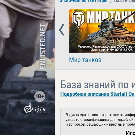
Shara-Games ТОП игры
База игры 
Prev
nder
Мир танков
База знаний по иг
Подробное описание Starfall On
В руководстве ниже вы отыщите инф
узнаете о модификациях для кораблей и
и вопросов, решающих известные проб
Иг