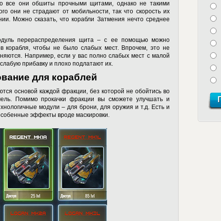
то все они обшиты прочными щитами, однако не такими
ого они не страдают от мобильности, так что скорость их
ии. Можно сказать, что корабли Затмения нечто среднее
одуль перераспределения щита – с ее помощью можно
в корабля, чтобы не было слабых мест. Впрочем, это не
едняются. Например, если у вас полно слабых мест с малой
слабую прибавку и плохо подлатают их.
вание для кораблей
яются основой каждой фракции, без которой не обойтись во
мель. Помимо прокачки фракции вы сможете улучшать и
хнологичные модули – для брони, для оружия и т.д. Есть и
особенные эффекты вроде маскировки.