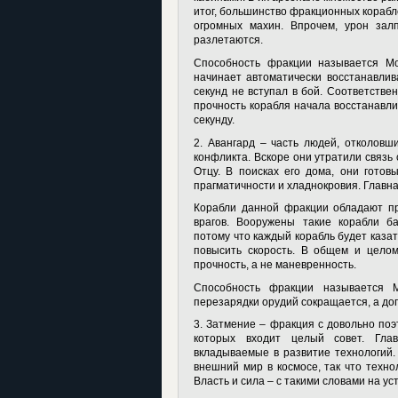
итог, большинство фракционных кораб
огромных махин. Впрочем, урон зал
разлетаются.
Способность фракции называется М
начинает автоматически восстанавлива
секунд не вступал в бой. Соответстве
прочность корабля начала восстанавли
секунду.
2. Авангард – часть людей, отколов
конфликта. Вскоре они утратили связь
Отцу. В поисках его дома, они гото
прагматичности и хладнокровия. Главна
Корабли данной фракции обладают 
врагов. Вооружены такие корабли ба
потому что каждый корабль будет каза
повысить скорость. В общем и целом
прочность, а не маневренность.
Способность фракции называется 
перезарядки орудий сокращается, а д
3. Затмение – фракция с довольно поэ
которых входит целый совет. Гла
вкладываемые в развитие технологий.
внешний мир в космосе, так что техно
Власть и сила – с такими словами на у