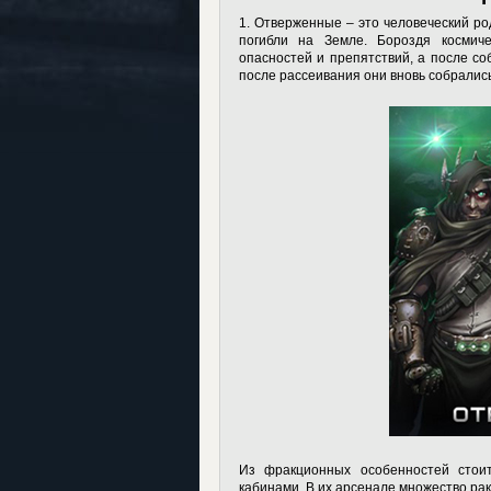
1. Отверженные – это человеческий ро
погибли на Земле. Бороздя космич
опасностей и препятствий, а после со
после рассеивания они вновь собралис
Из фракционных особенностей стоит
кабинами. В их арсенале множество раке