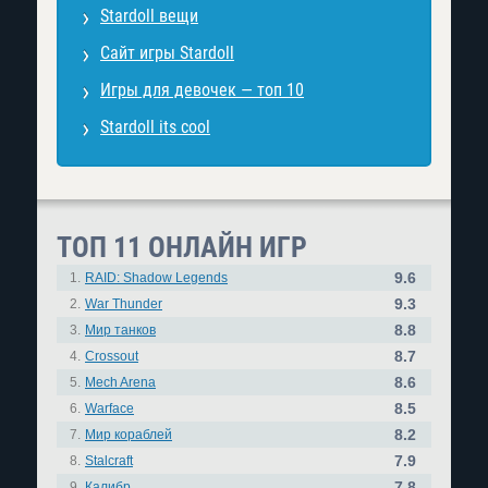
Stardoll вещи
Сайт игры Stardoll
Игры для девочек — топ 10
Stardoll its cool
ТОП 11 ОНЛАЙН ИГР
9.6
1.
RAID: Shadow Legends
9.3
2.
War Thunder
8.8
3.
Мир танков
8.7
4.
Crossout
8.6
5.
Mech Arena
8.5
6.
Warface
8.2
7.
Мир кораблей
7.9
8.
Stalcraft
7.8
9.
Калибр