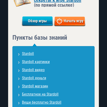
секреты к игре Stardoll
(по прямой ссылке)
Обзор игры
Начать игру
Пункты базы знаний
Stardoll
Stardoll картинки
Stardoll видео
Stardoll деньги
Stardoll магазин
Бесплатное на Stardoll
Вещи бесплатно Stardoll