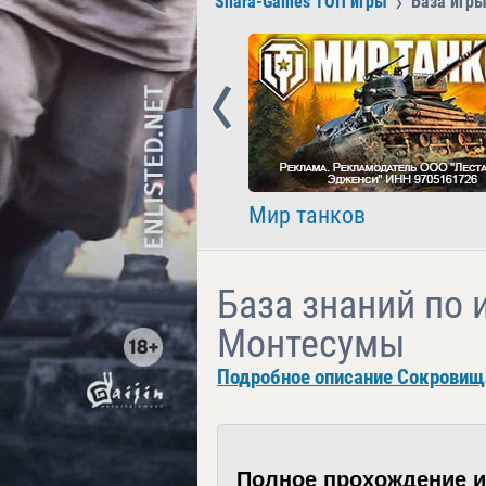
Shara-Games ТОП игры
База игр
Prev
nder
Мир танков
База знаний по 
Монтесумы
Подробное описание Сокровищ
Полное прохождение 