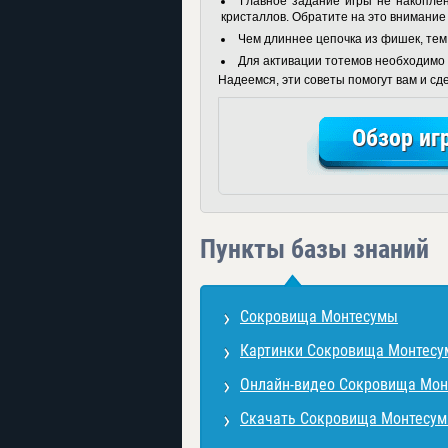
Главное задание игры не накоплен
кристаллов. Обратите на это внимание
Чем длиннее цепочка из фишек, тем
Для активации тотемов необходимо с
Надеемся, эти советы помогут вам и сд
Обзор иг
Пункты базы знаний
Сокровища Монтесумы
Картинки Сокровища Монтес
Онлайн-видео Сокровища Мо
Скачать Сокровища Монтесу