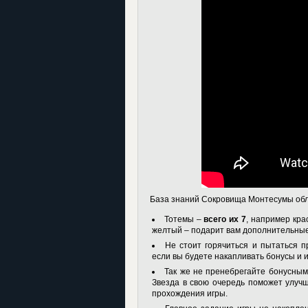
База знаний Сокровища Монтесумы обле
Тотемы –
всего их 7
, например кра
желтый – подарит вам дополнительные 
Не стоит горячиться и пытаться п
если вы будете накапливать бонусы и 
Так же не пренебрегайте бонусным
Звезда в свою очередь поможет улучш
прохождения игры.