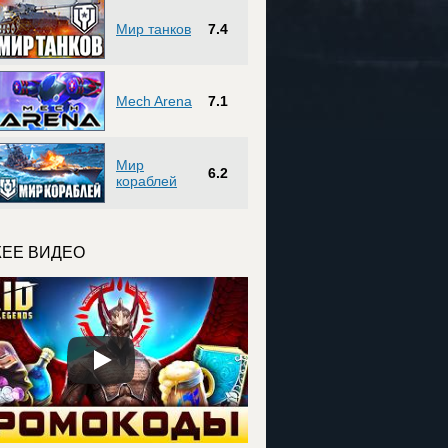
Мир танков
7.4
Mech Arena
7.1
Мир
6.2
кораблей
ЕЕ ВИДЕО