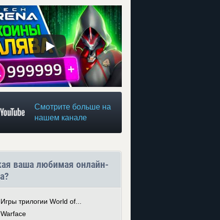
Смотрите больше на
нашем канале
кая ваша любимая онлайн-
а?
Игры трилогии World of...
Warface