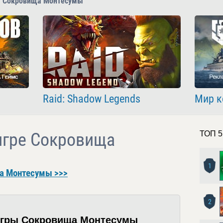
ы Сокровища Монтесумы
Raid: Shadow Legends
Мир к
игре Сокровища
ТОП 5
1
а Монтесумы >>>
2
игры Сокровища Монтесумы