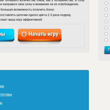
ие большего количества очков, как у большинства, а сбор
 и направьте свои силы и внимание на их освобождение.
 большая возможность получить бонус.
оставлять цепочки одного цвета 2-3 раза подряд.
елают вашу игру эффективней.
ры
Начать игру
умы
нтесумы
мы