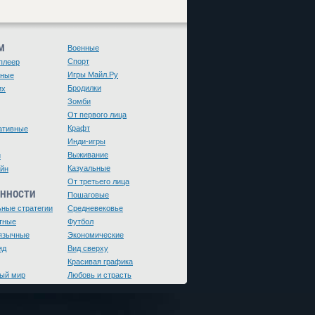
М
Военные
Спорт
плеер
Игры Майл.Ру
чные
Бродилки
их
Зомби
От первого лица
Крафт
ативные
Инди-игры
Выживание
и
Казуальные
йн
От третьего лица
ЕННОСТИ
Пошаговые
ьные стратегии
Средневековье
тные
Футбол
язычные
Экономические
яд
Вид сверху
Красивая графика
ый мир
Любовь и страсть