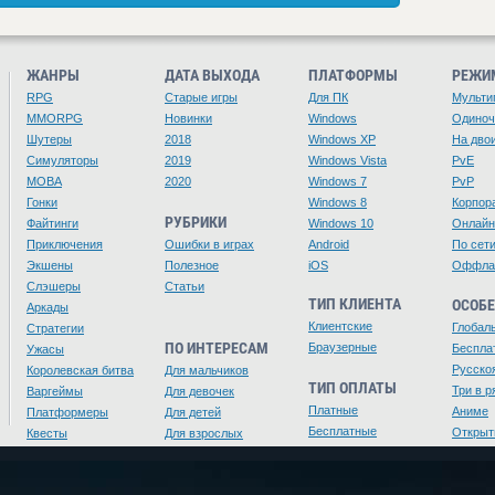
ЖАНРЫ
ДАТА ВЫХОДА
ПЛАТФОРМЫ
РЕЖИ
RPG
Старые игры
Для ПК
Мульти
MMORPG
Новинки
Windows
Одино
Шутеры
2018
Windows XP
На дво
Симуляторы
2019
Windows Vista
PvE
MOBA
2020
Windows 7
PvP
Гонки
Windows 8
Корпор
РУБРИКИ
Файтинги
Windows 10
Онлайн
Приключения
Ошибки в играх
Android
По сет
Экшены
Полезное
iOS
Оффла
Слэшеры
Статьи
ТИП КЛИЕНТА
ОСОБ
Аркады
Клиентские
Глобал
Стратегии
ПО ИНТЕРЕСАМ
Браузерные
Беспла
Ужасы
Русско
Королевская битва
Для мальчиков
ТИП ОПЛАТЫ
Три в р
Варгеймы
Для девочек
Платные
Аниме
Платформеры
Для детей
Бесплатные
Открыт
Квесты
Для взрослых