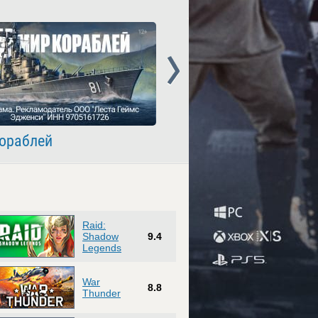
Next
ораблей
Crossout
Raid:
Shadow
9.4
Legends
War
8.8
Thunder