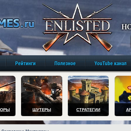
игры онлайн бе
Рейтинги
Полезное
YouTube канал
ТОРЫ
ШУТЕРЫ
СТРАТЕГИИ
А