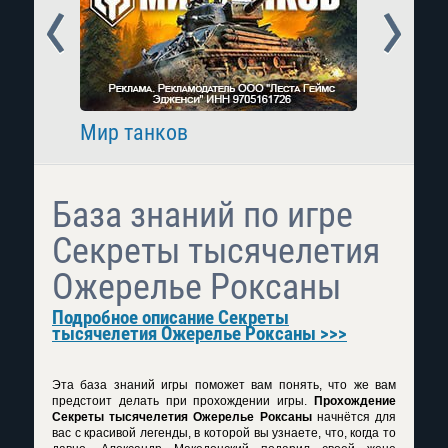
Prev
Next
Мир танков
Raid: 
База знаний по игре
Секреты тысячелетия
Ожерелье Роксаны
Подробное описание Секреты
тысячелетия Ожерелье Роксаны >>>
Эта база знаний игры поможет вам понять, что же вам
предстоит делать при прохождении игры.
Прохождение
Секреты тысячелетия Ожерелье Роксаны
начнётся для
вас с красивой легенды, в которой вы узнаете, что, когда то