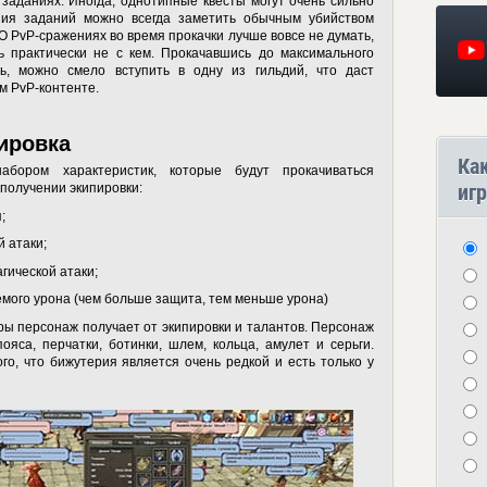
заданиях. Иногда, однотипные квесты могут очень сильно
ния заданий можно всегда заметить обычным убийством
О PvP-сражениях во время прокачки лучше вовсе не думать,
ь практически не с кем. Прокачавшись до максимального
ь, можно смело вступить в одну из гильдий, что даст
м PvP-контенте.
ировка
Ка
бором характеристик, которые будут прокачиваться
игр
 получении экипировки:
;
й атаки;
гической атаки;
емого урона (чем больше защита, тем меньше урона)
ы персонаж получает от экипировки и талантов. Персонаж
ояса, перчатки, ботинки, шлем, кольца, амулет и серьги.
го, что бижутерия является очень редкой и есть только у