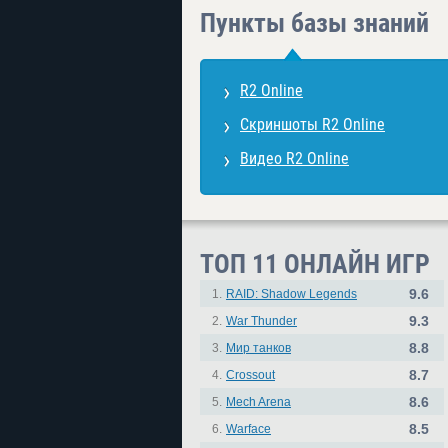
Пункты базы знаний
R2 Online
Скриншоты R2 Online
Видео R2 Online
ТОП 11 ОНЛАЙН ИГР
9.6
1.
RAID: Shadow Legends
9.3
2.
War Thunder
8.8
3.
Мир танков
8.7
4.
Crossout
8.6
5.
Mech Arena
8.5
6.
Warface