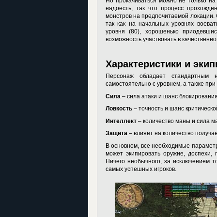
Но прокачиваться можно не только на 
надоесть, так что процесс прохожде
монстров на предпочитаемой локации. 
так как на начальных уровнях воеват
уровня (80), хорошенько приодевшис
возможность участвовать в качественно
Характеристики и экип
Персонаж обладает стандартным на
самостоятельно с уровнем, а также при
Сила
– сила атаки и шанс блокирования
Ловкость
– точность и шанс критическо
Интеллект
– количество маны и сила ма
Защита
– влияет на количество получа
В основном, все необходимые параметр
может экипировать оружие, доспехи, п
Ничего необычного, за исключением то
самых успешных игроков.