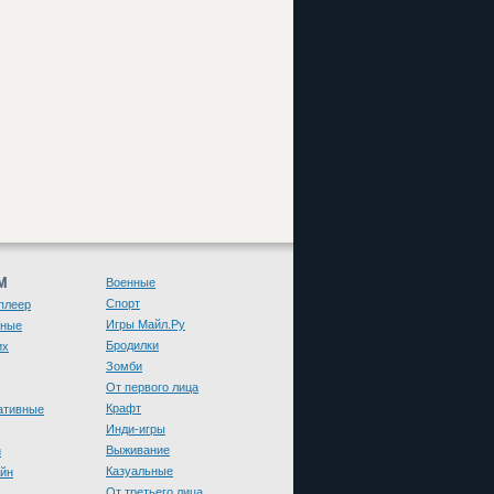
М
Военные
Спорт
плеер
Игры Майл.Ру
чные
Бродилки
их
Зомби
От первого лица
Крафт
ативные
Инди-игры
Выживание
и
Казуальные
йн
От третьего лица