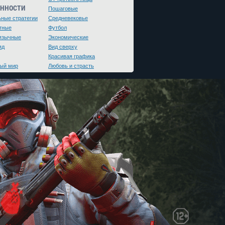
ЕННОСТИ
Пошаговые
ьные стратегии
Средневековье
тные
Футбол
язычные
Экономические
яд
Вид сверху
Красивая графика
ый мир
Любовь и страсть