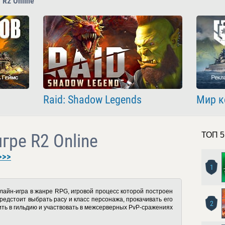
 R2 Online
Raid: Shadow Legends
Мир к
гре R2 Online
ТОП 5
>>>
1
лайн-игра в жанре RPG, игровой процесс которой построен
редстоит выбрать расу и класс персонажа, прокачивать его
2
ить в гильдию и участвовать в межсерверных PvP-сражениях