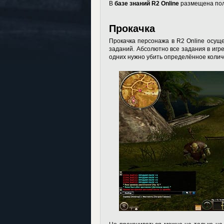
В
базе знаний R2 Online
размещена пол
Прокачка
Прокачка персонажа в R2 Online осу
заданий. Абсолютно все задания в игре
одних нужно убить определённое колич