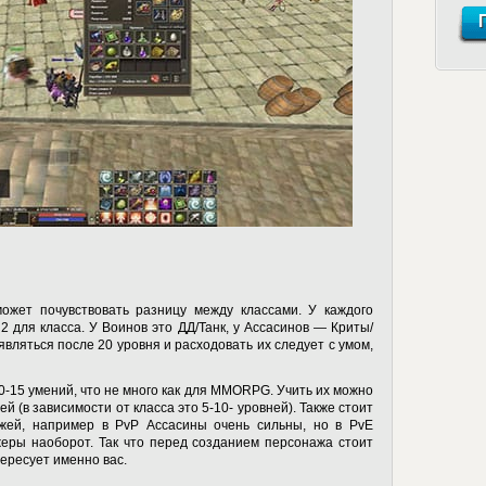
может почувствовать разницу между классами. У каждого
 2 для класса. У Воинов это ДД/Танк, у Ассасинов — Криты/
вляться после 20 уровня и расходовать их следует с умом,
 10-15 умений, что не много как для MMORPG. Учить их можно
 (в зависимости от класса это 5-10- уровней). Также стоит
жей, например в PvP Ассасины очень сильны, но в PvE
жеры наоборот. Так что перед созданием персонажа стоит
тересует именно вас.