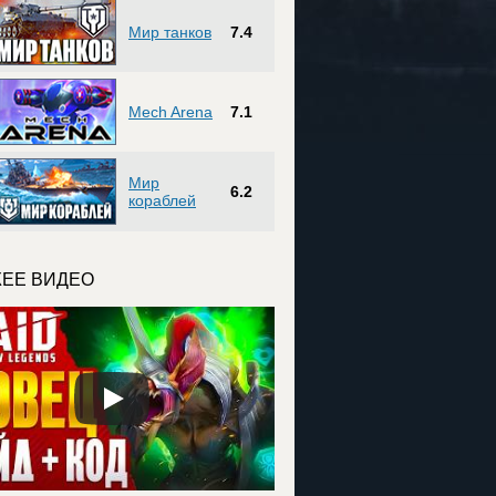
Мир танков
7.4
Mech Arena
7.1
Мир
6.2
кораблей
ЕЕ ВИДЕО