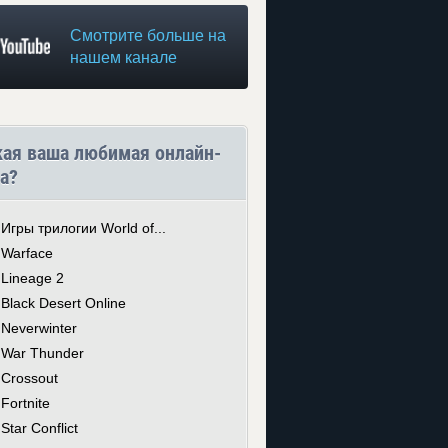
Смотрите больше на
нашем канале
кая ваша любимая онлайн-
а?
Игры трилогии World of...
Warface
Lineage 2
Black Desert Online
Neverwinter
War Thunder
Crossout
Fortnite
Star Conflict