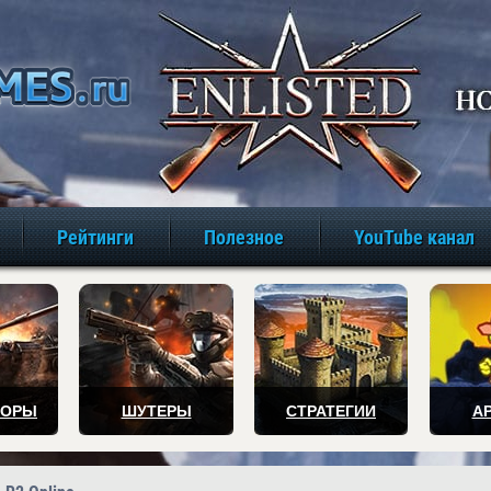
игры онлайн бе
Рейтинги
Полезное
YouTube канал
ТОРЫ
ШУТЕРЫ
СТРАТЕГИИ
А