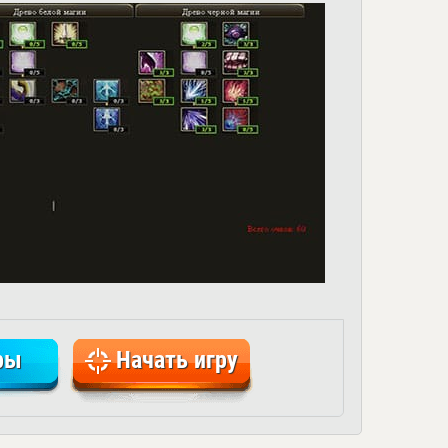
ры
Начать игру