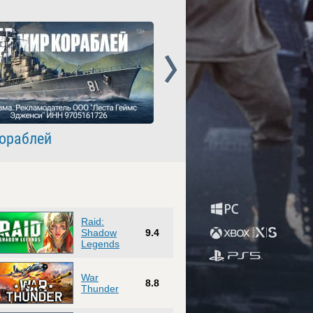
Next
ораблей
Crossout
Raid:
Shadow
9.4
Legends
War
8.8
Thunder