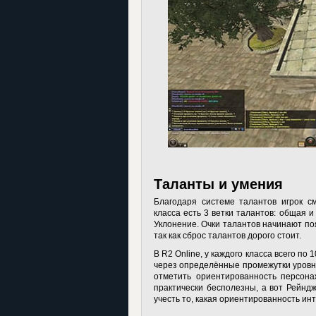
Таланты и умения
Благодаря системе талантов игрок с
класса есть 3 ветки талантов: общая и
Уклонение. Очки талантов начинают поя
так как сброс талантов дорого стоит.
В R2 Online, у каждого класса всего по
через определённые промежутки уровней
отметить ориентированность персона
практически бесполезны, а вот Рейнд
учесть то, какая ориентированность ин