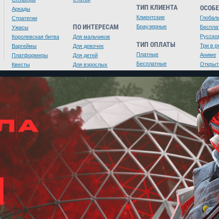
ТИП КЛИЕНТА
ОСОБ
Аркады
Клиентские
Глобал
Стратегии
ПО ИНТЕРЕСАМ
Браузерные
Беспла
Ужасы
Русско
Королевская битва
Для мальчиков
ТИП ОПЛАТЫ
Три в р
Варгеймы
Для девочек
Платные
Аниме
Платформеры
Для детей
Бесплатные
Открыт
Квесты
Для взрослых