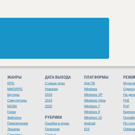
ЖАНРЫ
ДАТА ВЫХОДА
ПЛАТФОРМЫ
РЕЖИ
RPG
Старые игры
Для ПК
Мульти
MMORPG
Новинки
Windows
Одино
Шутеры
2018
Windows XP
На дво
Симуляторы
2019
Windows Vista
PvE
MOBA
2020
Windows 7
PvP
Гонки
Windows 8
Корпор
РУБРИКИ
Файтинги
Windows 10
Онлайн
Приключения
Ошибки в играх
Android
По сет
Экшены
Полезное
iOS
Оффла
Слэшеры
Статьи