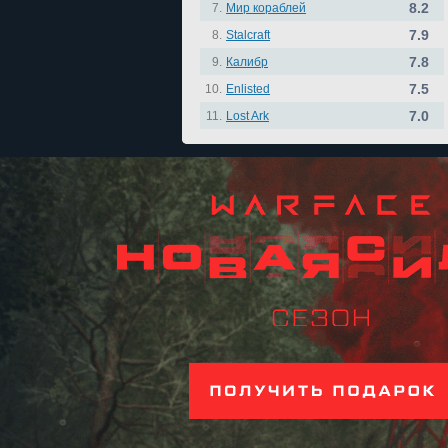
8.2
7.
Мир кораблей
7.9
8.
Stalcraft
7.8
9.
Калибр
7.5
10.
Enlisted
7.0
11.
Lost Ark