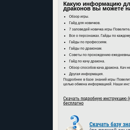
Какую информацию дл
драконов вы можете н
Обзор игры.
Гайд для новичков.
7 заповедей новичка игры Повелите
Все о персонажах. Гайды по каждом
Гайды по профессиям.
Гайды по драконам.
Советы по прохождению ежедневных
Гайд по качу дракона.
Обзор способов кача дракона. Кач н
Другая информация.
Подробнее в базе знаний игры Повели
целью обмена информацией. Наши инст
Скачать подробную инструкцию (
бесплатно
Скачать базу зн