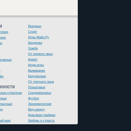
М
Военные
Спорт
плеер
Игры Майл.Ру
чные
Бродилки
их
Зомби
От первого лица
Крафт
ативные
Инди-игры
Выживание
и
Казуальные
йн
От третьего лица
ЕННОСТИ
Пошаговые
ьные стратегии
Средневековье
тные
Футбол
язычные
Экономические
яд
Вид сверху
Красивая графика
ый мир
Любовь и страсть