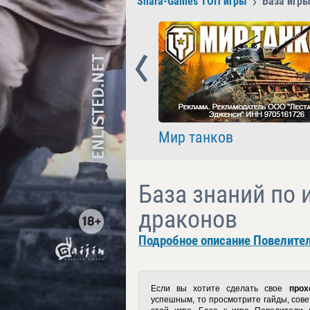
Shara-Games ТОП игры
База игр
Prev
nder
Мир танков
База знаний по 
драконов
Подробное описание Повелител
Если вы хотите сделать свое
прох
успешным, то просмотрите гайды, сове