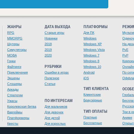
ЖАНРЫ
ДАТА ВЫХОДА
ПЛАТФОРМЫ
РЕЖИ
RPG
Старые игры
Для ПК
Мульти
MMORPG
Новинки
Windows
Одино
Шутеры
2018
Windows XP
На дво
Симуляторы
2019
Windows Vista
PvE
MOBA
2020
Windows 7
PvP
Гонки
Windows 8
Корпор
РУБРИКИ
Файтинги
Windows 10
Онлайн
Приключения
Ошибки в играх
Android
По сет
Экшены
Полезное
iOS
Оффла
Слэшеры
Статьи
ТИП КЛИЕНТА
ОСОБ
Аркады
Клиентские
Глобал
Стратегии
ПО ИНТЕРЕСАМ
Браузерные
Беспла
Ужасы
Русско
Королевская битва
Для мальчиков
ТИП ОПЛАТЫ
Три в р
Варгеймы
Для девочек
Платные
Аниме
Платформеры
Для детей
Бесплатные
Открыт
Квесты
Для взрослых