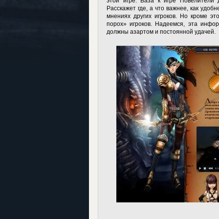
этой игре. База к игре Повелители 
Расскажет где, а что важнее, как удобн
мнениях других игроков. Но кроме эт
порох» игроков. Надеемся, эта инфо
должны азартом и постоянной удачей.