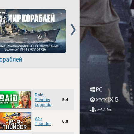
Next
ораблей
Crossout
Raid:
Shadow
9.4
Legends
War
8.8
Thunder