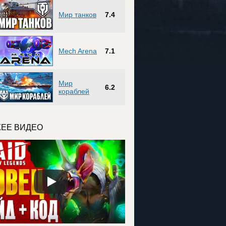
Мир танков
7.4
Mech Arena
7.1
Мир
6.2
кораблей
ЕЕ ВИДЕО