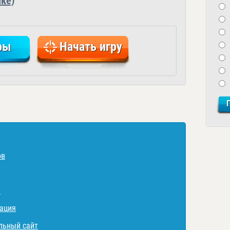
ке)
ры
Начать игру
ов
ь
рация
льный сайт