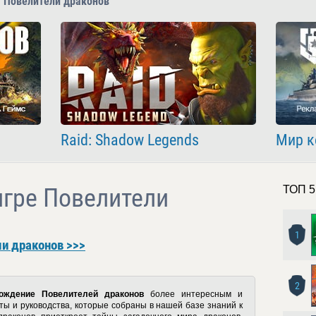
ы Повелители драконов
Raid: Shadow Legends
Мир к
игре Повелители
ТОП 5
1
и драконов >>>
2
ождение Повелителей драконов
более интересным и
ты и руководства, которые собраны в нашей базе знаний к