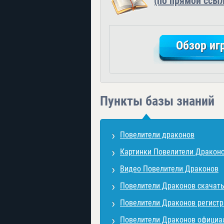
(по прямой ссыл
Обзор иг
Пункты базы знаний
Повелители драконов
Картинки Повелители Дракон
Видео Повелители Драконов
Повелители Драконов скачат
Повелители Драконов регист
Повелители Драконов официа