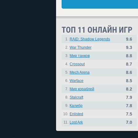
ТОП 11 ОНЛАЙН ИГР
9.6
1.
RAID: Shadow Legends
9.3
2.
War Thunder
8.8
3.
Мир танков
8.7
4.
Crossout
8.6
5.
Mech Arena
8.5
6.
Warface
8.2
7.
Мир кораблей
7.9
8.
Stalcraft
7.8
9.
Калибр
7.5
10.
Enlisted
7.0
11.
Lost Ark