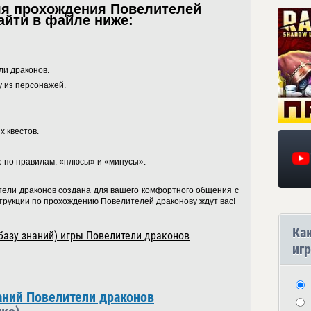
я прохождения Повелителей
айти в файле ниже:
ли драконов.
у из персонажей.
 квестов.
е по правилам: «плюсы» и «минусы».
тели драконов создана для вашего комфортного общения с
рукции по прохождению Повелителей драконову ждут вас!
Ка
базу знаний) игры Повелители драконов
игр
аний Повелители драконов