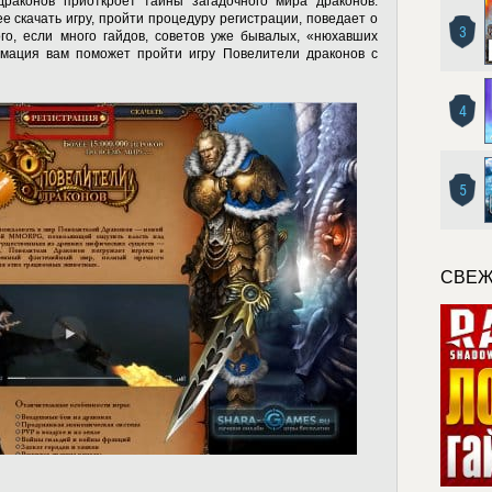
драконов приоткроет тайны загадочного мира драконов.
ее скачать игру, пройти процедуру регистрации, поведает о
3
ого, если много гайдов, советов уже бывалых, «нюхавших
рмация вам поможет пройти игру Повелители драконов с
4
5
СВЕЖ