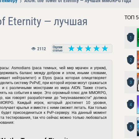
 геймеру
AION: the Tower of Eternity — лучшая MMORPG года
of Eternity — лучшая
ТОП 5
1
2112
2
асы: Asmodians (раса темных, чей мир мрачен и угрюм),
ддерживать баланс между добром и злом, иными словами,
ивает нейтралитет) и Elyos (раса которая олицетворяет
3
делить систему PvPvE, при которой игроки могут сражаться
же и с различными монстрами из мира AION. Также стоить
влиять на события в мире. Это огромный плюс для MMORPG,
р, как говорят разработчики до "неузнаваемости" должна
MMORPG. Каждый игрок, который достигнет 10 уровня,
4
получает крылья и вместе с ними сможет летать. Как только
о будет присоединиться к PvP-серверу. На данный момент
ета тестирования, так что сейчас можно только любоваться
рования:
5