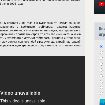
ы убедитесь, что и визуальная составляющая не подкачает.
 июля 2006 года.
н 6 декабря 2006 года. Он буквально от начала до конца
сравнению с дебютным трейлером, графика заметно
Ка
авные движения, и улучшенная анимация, как героев так и
игр
ерсонажей против монстров, то есть это именно то, о чем в
ить игру вместе с другими геймерами, намного интереснее,
стью» ролика является бой в воздухе, да, самый настоящий
вораживающее зрелище, и хочу заметить, это видео всего