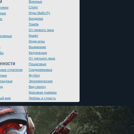
М
Военные
Спорт
плеер
Игры Майл.Ру
чные
Бродилки
их
Зомби
От первого лица
Крафт
ативные
Инди-игры
Выживание
и
Казуальные
йн
От третьего лица
ЕННОСТИ
Пошаговые
ьные стратегии
Средневековье
тные
Футбол
язычные
Экономические
яд
Вид сверху
Красивая графика
ый мир
Любовь и страсть