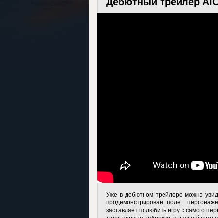
Дебютный трейлер AION
Уже в дебютном трейлере можно увиде
продемонстрирован полет персонаж
заставляет полюбить игру с самого перв