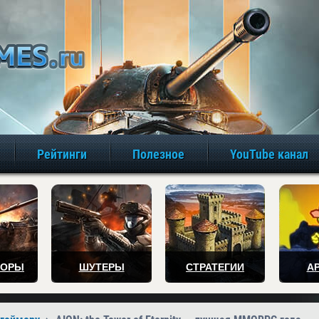
игры онлайн бе
Рейтинги
Полезное
YouTube канал
ТОРЫ
ШУТЕРЫ
СТРАТЕГИИ
А