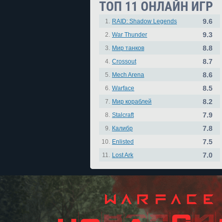
ТОП 11 ОНЛАЙН ИГР
9.6
1.
RAID: Shadow Legends
9.3
2.
War Thunder
8.8
3.
Мир танков
8.7
4.
Crossout
8.6
5.
Mech Arena
8.5
6.
Warface
8.2
7.
Мир кораблей
7.9
8.
Stalcraft
7.8
9.
Калибр
7.5
10.
Enlisted
7.0
11.
Lost Ark