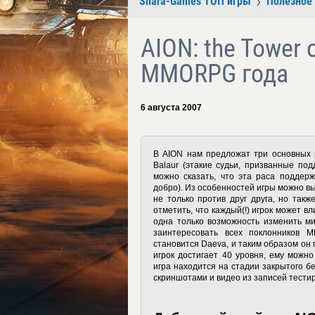
Shara-Games ТОП игры
Полезное
AION: the Tower 
MMORPG года
6 августа 2007
В AION нам предложат три основных р
Balaur (этакие судьи, призванные по
можно сказать, что эта раса поддерж
добро). Из особенностей игры можно вы
не только против друг друга, но так
отметить, что каждый(!) игрок может 
одна только возможность изменить ми
заинтересовать всех поклонников 
становится Daeva, и таким образом он 
игрок достигает 40 уровня, ему можн
игра находится на стадии закрытого б
скриншотами и видео из записей тести