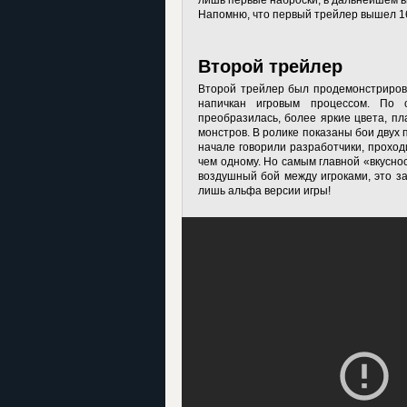
лишь первые наброски, в дальнейшем в
Напомню, что первый трейлер вышел 16
Второй трейлер
Второй трейлер был продемонстрирова
напичкан игровым процессом. По 
преобразилась, более яркие цвета, пл
монстров. В ролике показаны бои двух п
начале говорили разработчики, проход
чем одному. Но самым главной «вкусно
воздушный бой между игроками, это за
лишь альфа версии игры!