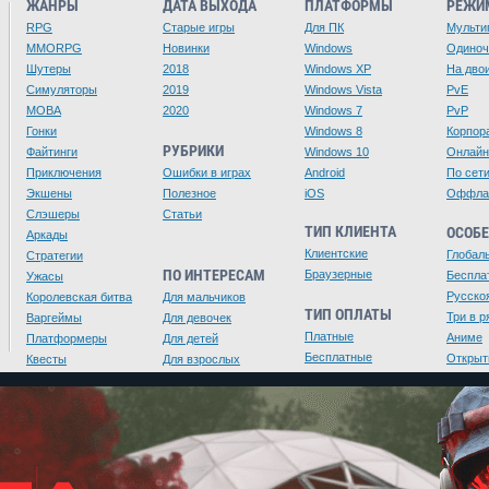
ЖАНРЫ
ДАТА ВЫХОДА
ПЛАТФОРМЫ
РЕЖИ
RPG
Старые игры
Для ПК
Мульти
MMORPG
Новинки
Windows
Одино
Шутеры
2018
Windows XP
На дво
Симуляторы
2019
Windows Vista
PvE
MOBA
2020
Windows 7
PvP
Гонки
Windows 8
Корпор
РУБРИКИ
Файтинги
Windows 10
Онлайн
Приключения
Ошибки в играх
Android
По сет
Экшены
Полезное
iOS
Оффла
Слэшеры
Статьи
ТИП КЛИЕНТА
ОСОБ
Аркады
Клиентские
Глобал
Стратегии
ПО ИНТЕРЕСАМ
Браузерные
Беспла
Ужасы
Русско
Королевская битва
Для мальчиков
ТИП ОПЛАТЫ
Три в р
Варгеймы
Для девочек
Платные
Аниме
Платформеры
Для детей
Бесплатные
Открыт
Квесты
Для взрослых