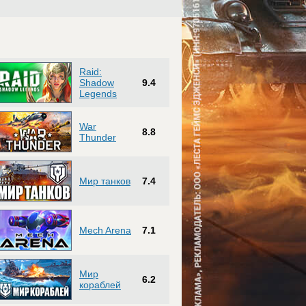
Raid:
Shadow
9.4
Legends
War
8.8
Thunder
Мир танков
7.4
Mech Arena
7.1
Мир
6.2
кораблей