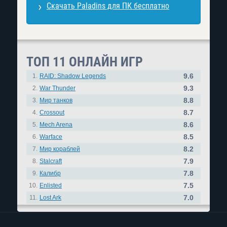
Скачать Paladins для ПК бесплатно
ТОП 11 ОНЛАЙН ИГР
9.6
1.
RAID: Shadow Legends
9.3
2.
War Thunder
8.8
3.
Мир танков
8.7
4.
Crossout
8.6
5.
Mech Arena
8.5
6.
Warface
8.2
7.
Мир кораблей
7.9
8.
Stalcraft
7.8
9.
Калибр
7.5
10.
Enlisted
7.0
11.
Lost Ark