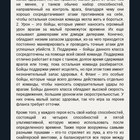
ни менее, у танков обычно набор способностей,
направленный на контроль врага, благодаря чему они
хорошо сосредотачивают атаки противников на себе,
чтобы остальная союзная команда могла жить и бороться.
2. Урон – это бойцы, которые умеют наносить огромный
урон врагам за малый промежуток времени. Их еще
называют дамагерами или дэмэдж дилерами. Конечно,
обладают низким запасом здоровья, из-за чего приходится
постоянно маневрировать и проводить точные атаки для
успешных убийств. 3. Поддержка – бойцы данного класса
сосредоточены на помощи всей своей команде. Поддержка
отлично работает в паре с танком, долгое время сдерживая
врагов или точку, пока остальная команда разбирается.
Бойцы поддержки умеют исцелять, но при этом тоже имеют
незначительный запас здоровья. 4. Фланг – это особые
бойцы, которые чаще всего должны действовать отдельно
от команды, чтобы наносить сокрушительные удары по
врагам. Бойцы данного класса обладают высокой скорость
передвижения, большим уроном или скорострельностью. У
них очень малый запас здоровья, так что игра за героев
фланга требует отточки.
Кроме того, у каждого героя есть свой набор способностей,
состоящий из четырех способностей и пятой
ультимативной, которую можно использовать после
определенного времени. Также герои вооружены самыми
разными пушками – кто-то стреляет из лука, а кто-то из
снайперской винтовки, а балансируется все герои между