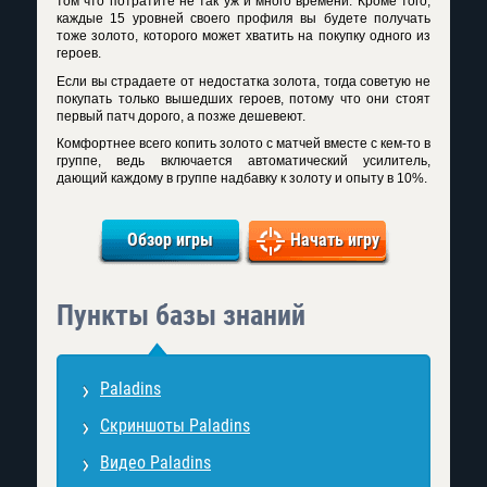
том что потратите не так уж и много времени. Кроме того,
каждые 15 уровней своего профиля вы будете получать
тоже золото, которого может хватить на покупку одного из
героев.
Если вы страдаете от недостатка золота, тогда советую не
покупать только вышедших героев, потому что они стоят
первый патч дорого, а позже дешевеют.
Комфортнее всего копить золото с матчей вместе с кем-то в
группе, ведь включается автоматический усилитель,
дающий каждому в группе надбавку к золоту и опыту в 10%.
Обзор игры
Начать игру
Пункты базы знаний
Paladins
Скриншоты Paladins
Видео Paladins