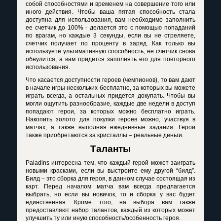
собой способностями и временем на совершение того или
иного действия. Чтобы ваша пятая способность стала
доступна для использования, вам необходимо заполнить
ее счетчик до 100% - делается это с помощью попаданий
по врагам, но каждые 3 секунды, если вы не стреляете,
счетчик получает по проценту в заряд. Как только вы
используете ультимативную способность, ее счетчик снова
обнулится, а вам придется заполнять его для повторного
использования.
Что касается доступности героев (чемпионов), то вам дают
в начале игры нескольких бесплатно, за которых вы можете
играть всегда, а остальных придется докупать. Чтобы вы
могли ощутить разнообразие, каждые две недели в доступ
попадают герои, за которых можно бесплатно играть.
Накопить золото для покупки героев можно, участвуя в
матчах, а также выполняя ежедневные задания. Герои
также приобретаются за кристаллы – реальные деньги.
Таланты
Paladins
интересна тем, что каждый герой может заиграть
новыми красками, если вы выстроите ему другой “билд”.
Билд – это сборка для героя, в данном случае состоящая из
карт. Перед началом матча вам всегда предлагается
выбрать, но если вы новичок, то и сборка у вас будет
единственная. Кроме того, на выбора вам также
предоставляют набор талантов, каждый из которых может
улучшить ту или иную способность/особенность героя.