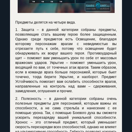
Предметы делятся на четыре вида.
1. Защита – в данной категории собраны предметы,
позволяющие стать вашему герою более защищенным.
Однако среди предметов есть Освещение, благодаря
которому персонажам врагам с невидимостью вы
отрезаете путь к себе, потому что освещение будет
обнаруживать их вокруг вашего героя. Противоударный
щит – поможет вам уменьшить урон по себе от массовых
вражеских ударов. Укрытие – поможет уменьшить урон,
входящий по вам, от точечных атак врагов. Таким образом,
если в команде врага больше персонажей, которые бьют
точечно, тогда берите Укрытие, и наоборот. Предмет
Устойчивость помогает вам ослабить способности врагов,
направленные на контроль над вами – сдерживания,
замедления, оглушения и прочие.
2. Полезность – в данной категории собраны очень
полезные предметы для персонажей, которым важны их
способности, а не сама стрельба и нанесение с ее
помощью урона. Так, с помощью Боевого духа вы сможете
ускорить перезарядку вашей уникальной способности.
Хронос – это отличный предмет, который уменьшает
скорость перезарядки всех способностей, однако не влияет
на ультимативную способность. Гибкость позволит ускорить