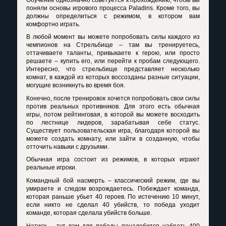
поняли основы игрового процесса
Paladins
. Кроме того, вы
должны определиться с режимом, в котором вам
комфортно играть.
В любой момент вы можете попробовать силы каждого из
чемпионов на Стрельбище – там вы тренируетесь,
оттачиваете таланты, привыкаете к герою, или просто
решаете – купить его, или перейти к пробам следующего.
Интересно, что стрельбище представляет несколько
комнат, в каждой из которых воссозданы разные ситуации,
могущие возникнуть во время боя.
Конечно, после тренировок хочется попробовать свои силы
против реальных противников. Для этого есть обычная
игры, потом рейтинговая, в которой вы можете восходить
по лестнице лидеров, зарабатывая себе статус.
Существует пользовательская игра, благодаря которой вы
можете создать комнату, или зайти в созданную, чтобы
отточить навыки с друзьями.
Обычная игра состоит из режимов, в которых играют
реальные игроки.
Командный бой насмерть – классический режим, где вы
умираете и следом возрождаетесь. Побеждает команда,
которая раньше убьет 40 героев. По истечению 10 минут,
если никто не сделал 40 убийств, то победа уходит
команде, которая сделала убийств больше.
Натиск – тут вам для победы понадобится набрать 400