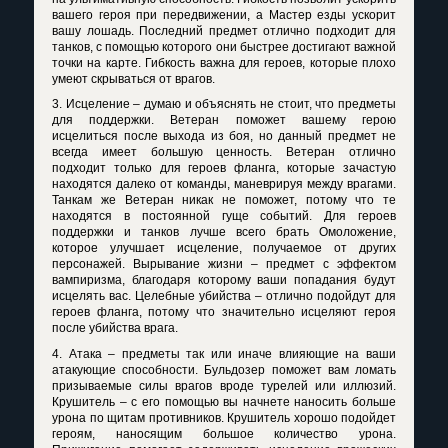
вашего героя при передвижении, а Мастер езды ускорит
вашу лошадь. Последний предмет отлично подходит для
танков, с помощью которого они быстрее достигают важной
точки на карте. Гибкость важна для героев, которые плохо
умеют скрываться от врагов.
3. Исцеление – думаю и объяснять не стоит, что предметы
для поддержки. Ветеран поможет вашему герою
исцелиться после выхода из боя, но данный предмет не
всегда имеет большую ценность. Ветеран отлично
подходит только для героев фланга, которые зачастую
находятся далеко от команды, маневрируя между врагами.
Танкам же Ветеран никак не поможет, потому что те
находятся в постоянной гуще событий. Для героев
поддержки и танков лучше всего брать Омоложение,
которое улучшает исцеление, получаемое от других
персонажей. Вырывание жизни – предмет с эффектом
вампиризма, благодаря которому ваши попадания будут
исцелять вас. Целебные убийства – отлично подойдут для
героев фланга, потому что значительно исцеляют героя
после убийства врага.
4. Атака – предметы так или иначе влияющие на ваши
атакующие способности. Бульдозер поможет вам ломать
призываемые силы врагов вроде турелей или иллюзий.
Крушитель – с его помощью вы начнете наносить больше
урона по щитам противников. Крушитель хорошо подойдет
героям, наносящим большое количество урона.