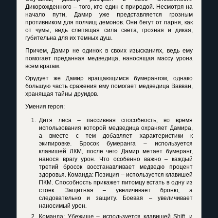
Дикорожденного – того, кто един с природой. Несмотря на
начало пути, Дамир уже представляется грозным
противником для полчищ демонов. Они бегут от парня, как
от чумы, ведь слепящая сила света, грозная и дикая,
губительна для их темных душ.
Причем, Дамир не одинок в своих изысканиях, ведь ему
помогает преданная медведица, наносящая массу урона
всем врагам.
Орудует же Дамир вращающимся бумерангом, однако
большую часть сражения ему помогает медведица Вавван,
хранящая тайны друидов.
Умения героя:
Дитя леса – пассивная способность, во время
использования которой медведица охраняет Дамира,
а вместе с тем добавляет характеристики к
экипировке. Бросок бумеранга – используется
клавишей ЛКМ, после чего Дамир метает бумеранг,
нанося врагу урон. Что особенно важно – каждый
третий бросок восстанавливает медведю процент
здоровья. Команда: Позиция – используется клавишей
ПКМ. Способность прикажет питомцу встать в одну из
стоек. Защитная – увеличивает броню, а
следовательно и защиту. Боевая – увеличивает
наносимый урон.
Команда: Убежище – используется клавишей
Shift
, и