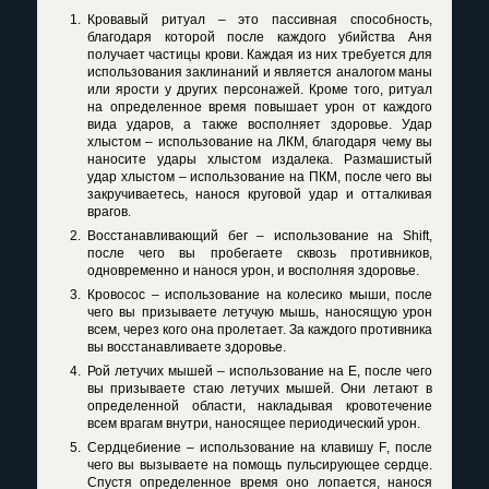
Кровавый ритуал – это пассивная способность,
благодаря которой после каждого убийства Аня
получает частицы крови. Каждая из них требуется для
использования заклинаний и является аналогом маны
или ярости у других персонажей. Кроме того, ритуал
на определенное время повышает урон от каждого
вида ударов, а также восполняет здоровье. Удар
хлыстом – использование на ЛКМ, благодаря чему вы
наносите удары хлыстом издалека. Размашистый
удар хлыстом – использование на ПКМ, после чего вы
закручиваетесь, нанося круговой удар и отталкивая
врагов.
Восстанавливающий бег – использование на
Shift
,
после чего вы пробегаете сквозь противников,
одновременно и нанося урон, и восполняя здоровье.
Кровосос – использование на колесико мыши, после
чего вы призываете летучую мышь, наносящую урон
всем, через кого она пролетает. За каждого противника
вы восстанавливаете здоровье.
Рой летучих мышей – использование на
E
, после чего
вы призываете стаю летучих мышей. Они летают в
определенной области, накладывая кровотечение
всем врагам внутри, наносящее периодический урон.
Сердцебиение – использование на клавишу
F
, после
чего вы вызываете на помощь пульсирующее сердце.
Спустя определенное время оно лопается, нанося