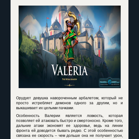
Орудует девушка навороченным арбалетом, который не
просто истребляет демонов одного за другим, но и
выкашивает их целыми пачками.
Особенность Валерии является ловкость, которая
позволяет ей атаковать быстро и смертоносно. Кроме того,
дальние атаки экономят ее здоровье, ведь на линии
фронта ей доводится бывать редко. С этой особенностью
связана ее скорость – чем дольше она не получает урон,