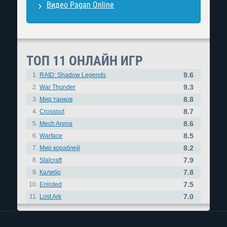
Видео Pagan Online
ТОП 11 ОНЛАЙН ИГР
9.6
1.
RAID: Shadow Legends
9.3
2.
War Thunder
8.8
3.
Мир танков
8.7
4.
Crossout
8.6
5.
Mech Arena
8.5
6.
Warface
8.2
7.
Мир кораблей
7.9
8.
Stalcraft
7.8
9.
Калибр
7.5
10.
Enlisted
7.0
11.
Lost Ark