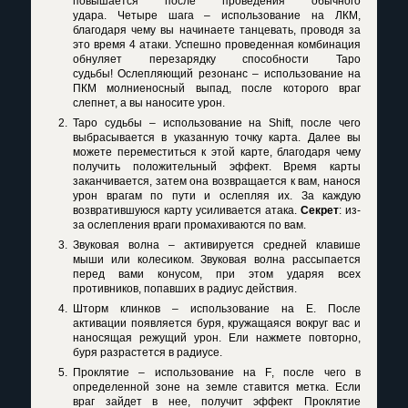
повышается после проведения обычного
удара. Четыре шага – использование на ЛКМ,
благодаря чему вы начинаете танцевать, проводя за
это время 4 атаки. Успешно проведенная комбинация
обнуляет перезарядку способности Таро
судьбы! Ослепляющий резонанс – использование на
ПКМ молниеносный выпад, после которого враг
слепнет, а вы наносите урон.
Таро судьбы – использование на
Shift
, после чего
выбрасывается в указанную точку карта. Далее вы
можете переместиться к этой карте, благодаря чему
получить положительный эффект. Время карты
заканчивается, затем она возвращается к вам, нанося
урон врагам по пути и ослепляя их. За каждую
возвратившуюся карту усиливается атака.
Секрет
: из-
за ослепления враги промахиваются по вам.
Звуковая волна – активируется средней клавише
мыши или колесиком. Звуковая волна рассыпается
перед вами конусом, при этом ударяя всех
противников, попавших в радиус действия.
Шторм клинков – использование на
E
. После
активации появляется буря, кружащаяся вокруг вас и
наносящая режущий урон. Ели нажмете повторно,
буря разрастется в радиусе.
Проклятие – использование на
F
, после чего в
определенной зоне на земле ставится метка. Если
враг зайдет в нее, получит эффект Проклятие