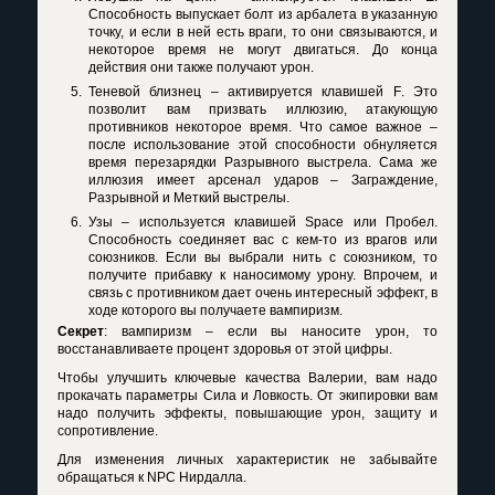
Способность выпускает болт из арбалета в указанную
точку, и если в ней есть враги, то они связываются, и
некоторое время не могут двигаться. До конца
действия они также получают урон.
Теневой близнец – активируется клавишей
F
. Это
позволит вам призвать иллюзию, атакующую
противников некоторое время. Что самое важное –
после использование этой способности обнуляется
время перезарядки Разрывного выстрела. Сама же
иллюзия имеет арсенал ударов – Заграждение,
Разрывной и Меткий выстрелы.
Узы – используется клавишей
Space
или Пробел.
Способность соединяет вас с кем-то из врагов или
союзников. Если вы выбрали нить с союзником, то
получите прибавку к наносимому урону. Впрочем, и
связь с противником дает очень интересный эффект, в
ходе которого вы получаете вампиризм.
Секрет
: вампиризм – если вы наносите урон, то
восстанавливаете процент здоровья от этой цифры.
Чтобы улучшить ключевые качества Валерии, вам надо
прокачать параметры Сила и Ловкость. От экипировки вам
надо получить эффекты, повышающие урон, защиту и
сопротивление.
Для изменения личных характеристик не забывайте
обращаться к
NPC
Нирдалла.