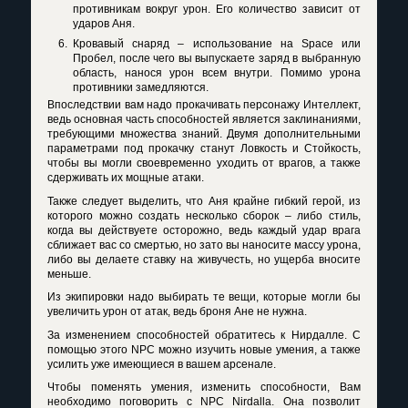
противникам вокруг урон. Его количество зависит от
ударов Аня.
Кровавый снаряд – использование на
Space
или
Пробел, после чего вы выпускаете заряд в выбранную
область, нанося урон всем внутри. Помимо урона
противники замедляются.
Впоследствии вам надо прокачивать персонажу Интеллект,
ведь основная часть способностей является заклинаниями,
требующими множества знаний. Двумя дополнительными
параметрами под прокачку станут Ловкость и Стойкость,
чтобы вы могли своевременно уходить от врагов, а также
сдерживать их мощные атаки.
Также следует выделить, что Аня крайне гибкий герой, из
которого можно создать несколько сборок – либо стиль,
когда вы действуете осторожно, ведь каждый удар врага
сближает вас со смертью, но зато вы наносите массу урона,
либо вы делаете ставку на живучесть, но ущерба вносите
меньше.
Из экипировки надо выбирать те вещи, которые могли бы
увеличить урон от атак, ведь броня Ане не нужна.
За изменением способностей обратитесь к Нирдалле. С
помощью этого
NPC
можно изучить новые умения, а также
усилить уже имеющиеся в вашем арсенале.
Чтобы поменять умения, изменить способности, Вам
необходимо поговорить с NPC Nirdalla. Она позволит