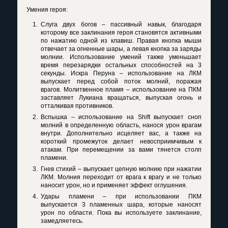
Умения героя:
Слуга двух богов – пассивный навык, благодаря
которому все заклинания героя становятся активными
по нажатию одной из клавиш. Правая кнопка мыши
отвечает за огненные шары, а левая кнопка за заряды
молнии. Использование умений также уменьшает
время перезарядки остальных способностей на 3
секунды. Искра Перуна – использование на ЛКМ
выпускает перед собой поток молний, поражая
врагов. Молитвенное пламя – использование на ПКМ
заставляет Лукиана вращаться, выпуская огонь и
отталкивая противников.
Вспышка – использование на
Shift
выпускает сноп
молний в определенную область, нанося урон врагам
внутри. Дополнительно исцеляет вас, а также на
короткий промежуток делает невосприимчивым к
атакам. При перемещении за вами тянется столп
пламени.
Гнев стихий – выпускает цепную молнию при нажатии
ЛКМ. Молния переходит от врага к врагу и не только
наносит урон, но и применяет эффект оглушения.
Удары пламени – при использовании ПКМ
выпускается 3 пламенных шара, которые наносят
урон по области. Пока вы используете заклинание,
замедляетесь.