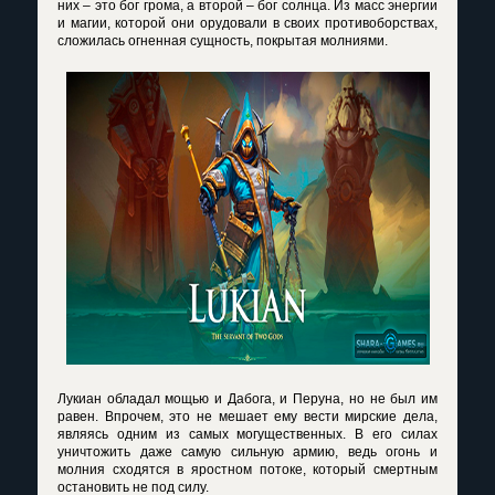
них – это бог грома, а второй – бог солнца. Из масс энергии
и магии, которой они орудовали в своих противоборствах,
сложилась огненная сущность, покрытая молниями.
Лукиан обладал мощью и Дабога, и Перуна, но не был им
равен. Впрочем, это не мешает ему вести мирские дела,
являясь одним из самых могущественных. В его силах
уничтожить даже самую сильную армию, ведь огонь и
молния сходятся в яростном потоке, который смертным
остановить не под силу.