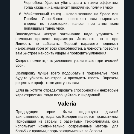
Чернобога. Удастся убить врага с таким эффектом,
тогда каждый, на ком висит проклятие, получит урон.
Убийственный танец – использование на
Space
или
Пробел. Способность позволяет вам вырваться
вперед по траектории, нанося при этом всем
попавшим в танец урон.
Впоследствии каждое заклинание надо улучшать с
помощью прокачки параметра Интеллект, но и про
Ловкость не забывать. Первый параметр поднимет
наносимый урон от всех способностей, а ловкость позволит
вам быстрее наносить удары и проводить уклонения.
Секрет
: помните, что уклонения увеличивают критический
урон.
Экипировку лучше всего подобрать в подземелье, пока
будете убивать монстров и проходить квесты. Впрочем,
рецепты и крафт тоже доступны вам.
Если вы хотите отредактировать способности и некоторые
характеристики, тогда пообщайтесь с Нирдаллой.
Valeria
Предыдущие герои были подернуты дымкой
таинственности, тогда как Валерия является прагматиком.
Прибывшая из страны с развитыми технологиями, она
использует исключительно современные методы для
борьбы с врагами, прорывающимися из-за Завесы.