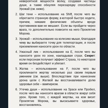
невероятной мощности волну, создавая частицы
души, а также обнуляя перезарядку способности
Урожай (см. ниже).
Шаг тени – использование на
Shift
, после чего вы
обретаете странную форму, в которой быстро ходите,
причем, никакие физические объекты вроде
противников вам не мешают. Если вы пройдете через
врага, то дополнительно повесите на него Проклятие
Морока.
Урожай – использование на колесико мыши, благодаря
чему вы выбираете точку для телепортации, и после
приземления наносите урон по области.
Ужасный лик – использование на
E
, после чего вы
наносите урон по зоне, накладывая страх.
Секрет
:
если персонаж получает эффект Страха, то некоторое
время он бездействует и убегает.
Жатва – использование на
F
, после чего вы
проклинаете жертву несколько раз своим первым
умением (см. выше). Впоследствии при нанесении
урона цели с Жатвой вы восстанавливаете долю
здоровья себе – вампиризм.
Утечка души – использование на
Space
или Пробел,
после чего вы наносите врагам в области вокруг себя
урон. Кроме того, с каждой жертвы, на ком висит
Проклятие Морока, вы высасываете здоровье,
восстановляясь.