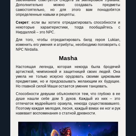
заклинаний советуется следить за экипировкой Лукиана.
Дополнительно можно создавать предметы
самостоятельно, но для этого вам понадобятся
определенные навыки и рецепты.
Секрет
: если вы хотите отредактировать способности и
некоторые характеристики, тогда пообщайтесь с
Нирдаллой – это
NPC
.
Для того, чтобы отредактировать билд героя Lukian,
изменить его умения и атрибуты, необходимо поговорить с
NPC Nirdalla.
Masha
Настоящая легенда, которая некогда была бродячей
артисткой, чемпионкой и защитницей своих людей. Она
умела не только искусно орудовать своими цирковыми
предметами, но и предсказывать желающим их будущее.
Но главной силой Маши остается умение танцевать.
Способности девушки объясняются тем, что глубоко в ее
душе нашли себе дом 5 духов. Каждый из них – это
отпечаток мудрейшего оракула, некогда существовавшего.
Поэтому каждая мелодия, песня, каждый взмах ее ног и рук
навевает воспоминания о статной древности.