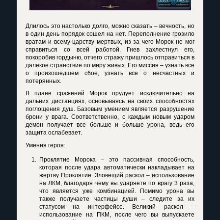
Длилось это настолько долго, можно сказать – вечность, но
в один день порядок сошел на нет. Переполнение грозило
вратам и всему царству мертвых, из-за чего Морок не мог
справиться со всей работой. Гнев захлестнул его,
покоробив гордыню, отчего стражу пришлось отправиться в
далекое странствие по миру живых. Его миссия – узнать все
о произошедшем сбое, узнать все о несчастных и
потерянных.
В плане сражений Морок орудует исключительно на
дальних дистанциях, основываясь на своих способностях
поглощения душ. Базовым умением является разрушение
брони у врага. Соответственно, с каждым новым ударом
демон получает все больше и больше урона, ведь его
защита ослабевает.
Умения героя:
Проклятие Морока – это пассивная способность,
которая после удара автоматически накладывает на
жертву Проклятие. Зловещий раскол – использование
на ЛКМ, благодаря чему вы ударяете по врагу 3 раза,
что является уже комбинацией. Помимо урона вы
также получаете частицы души – следите за их
статусом на интерфейсе. Великий раскол –
использование на ПКМ, после чего вы выпускаете