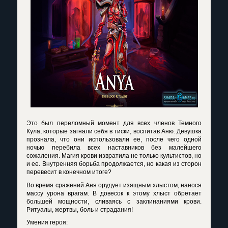
Это был переломный момент для всех членов Темного
Кула, которые загнали себя в тиски, воспитав Аню. Девушка
прознала, что они использовали ее, после чего одной
ночью перебила всех наставников без малейшего
сожаления. Магия крови извратила не только культистов, но
и ее. Внутренняя борьба продолжается, но какая из сторон
перевесит в конечном итоге?
Во время сражений Аня орудует изящным хлыстом, нанося
массу урона врагам. В довесок к этому хлыст обретает
большей мощности, сливаясь с заклинаниями крови.
Ритуалы, жертвы, боль и страдания!
Умения героя: