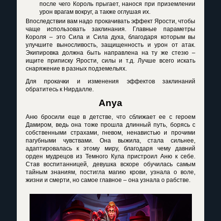
после чего Король прыгает, нанося при приземлении
урон врагам вокруг, а также оглушая их.
Впоследствии вам надо прокачивать эффект Ярости, чтобы
чаще использовать заклинания. Главные параметры
Короля – это Сила и Сила духа, благодаря которым вы
улучшите выносливость, защищенность и урон от атак.
Экипировка должна быть направлена на ту же стезю –
ищите приписку Ярости, силы и т.д. Лучше всего искать
снаряжение в разных подземельях.
Для прокачки и изменения эффектов заклинаний
обратитесь к Нирдалле.
Anya
Аню бросили еще в детстве, что сближает ее с героем
Дамиром, ведь она тоже прошла длинный путь, борясь с
собственными страхами, гневом, ненавистью и прочими
пагубными чувствами. Она выжила, стала сильнее,
адаптировалась к этому миру, благодаря чему давний
орден мудрецов из Темного Кула пристроил Аню к себе.
Став воспитанницей, девушка вскоре обучилась самым
тайным знаниям, постигла магию крови, узнала о воле,
жизни и смерти, но самое главное – она узнала о рабстве.