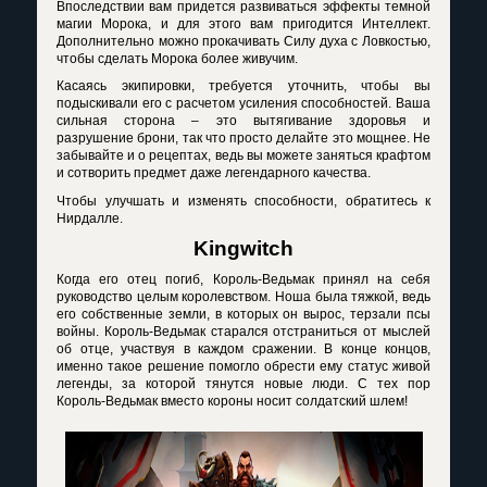
Впоследствии вам придется развиваться эффекты темной
магии Морока, и для этого вам пригодится Интеллект.
Дополнительно можно прокачивать Силу духа с Ловкостью,
чтобы сделать Морока более живучим.
Касаясь экипировки, требуется уточнить, чтобы вы
подыскивали его с расчетом усиления способностей. Ваша
сильная сторона – это вытягивание здоровья и
разрушение брони, так что просто делайте это мощнее. Не
забывайте и о рецептах, ведь вы можете заняться крафтом
и сотворить предмет даже легендарного качества.
Чтобы улучшать и изменять способности, обратитесь к
Нирдалле.
Kingwitch
Когда его отец погиб, Король-Ведьмак принял на себя
руководство целым королевством. Ноша была тяжкой, ведь
его собственные земли, в которых он вырос, терзали псы
войны. Король-Ведьмак старался отстраниться от мыслей
об отце, участвуя в каждом сражении. В конце концов,
именно такое решение помогло обрести ему статус живой
легенды, за которой тянутся новые люди. С тех пор
Король-Ведьмак вместо короны носит солдатский шлем!