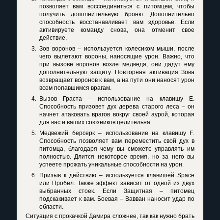
позволяет вам воссоединиться с питомцем, чтобы
получить дополнительную броню. Дополнительно
способность восстанавливает вам здоровье. Если
активируете команду снова, она отменит свое
действие.
Зов воронов – используется колесиком мыши, после
чего вылетают вороны, наносящие урон. Важно, что
при вызове воронов возле медведя, они дадут ему
дополнительную защиту. Повторная активация Зова
возвращает воронов к вам, а на пути они наносят урон
всем попавшимся врагам.
Вызов Граста – использование на клавишу
E
.
Способность призовет дух дерева старого леса – он
начнет атаковать врагов вокруг своей аурой, которая
для вас и ваших союзников целительна.
Медвежий берсерк – использование на клавишу
F
.
Способность позволяет вам переместить свой дух в
питомца, благодаря чему вы сможете управлять им
полностью. Длится некоторое время, но за него вы
успеете прожать уникальные способности на урон.
Призыв к действию – используется клавишей
Space
или Пробел. Также эффект зависит от одной из двух
выбранных стоек. Если Защитная – питомец
подскакивает к вам. Боевая – Вавван наносит удар по
области.
Ситуация с прокачкой Дамира сложнее, так как нужно брать