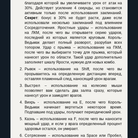
благодаря которой вы увеличиваете урон от атак на
30%. Действует усиление 4 секунды, но становится
активным только после использования заклинаний.
Секрет
: бонус в 30% не будет расти, даже если
использовали несколько заклинаний под влиянием
Сосредоточения. Яростные удары – использование
на ЛКМ, после чего вы открываете серию ударов,
последний из которых является круговым. Король-
Ведьмак делает полный разворот, разрубая всех
топором. Удар с прыжка – использование на ПКМ,
после чего вы выбираете точку для прыжка, который
нанесет урон по области. Такой удар дополнительно
заполняет шкалу Ярости, нужную для новых комбо.
Рывок – использование на
Shift
, после чего вы
прорываетесь на определенную дистанцию вперед,
оставляя пламенный след, наносящий урон врагам.
Выстрел – использование на колесико мыши
позволяет вам сделать два залпа сразу, которые
нанесут урон и замедлят врагов.
Вихрь -
использование на
E
, после чего Король-
Ведьмак начинает вертеться некоторое время.
Подпавшие под удары, получают периодический урон.
Казнь – использование на
F
, после чего вы наносите
мощный удар, и если у врага определенный процент
здоровья остался, он умирает.
Сотрясение – использование на
Space
или Пробел,