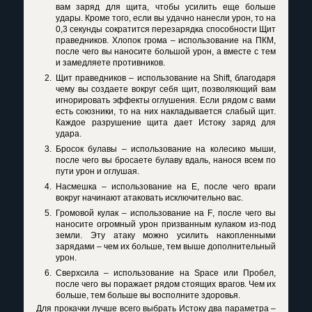
вам заряд для щита, чтобы усилить еще больше
удары. Кроме того, если вы удачно нанесли урон, то на
0,3 секунды сократится перезарядка способности Щит
праведников. Хлопок грома – использование на ПКМ,
после чего вы наносите большой урон, а вместе с тем
и замедляете противников.
Щит праведников – использование на
Shift
, благодаря
чему вы создаете вокруг себя щит, позволяющий вам
игнорировать эффекты оглушения. Если рядом с вами
есть союзники, то на них накладывается слабый щит.
Каждое разрушение щита дает Истоку заряд для
удара.
Бросок булавы – использование на колесико мыши,
после чего вы бросаете булаву вдаль, нанося всем по
пути урон и оглушая.
Насмешка – использование на
E
, после чего враги
вокруг начинают атаковать исключительно вас.
Громовой кулак – использование на
F
, после чего вы
наносите огромный урон призванным кулаком из-под
земли. Эту атаку можно усилить накопленными
зарядами – чем их больше, тем выше дополнительный
урон.
Сверхсила – использование на
Space
или Пробел,
после чего вы поражает рядом стоящих врагов. Чем их
больше, тем больше вы восполните здоровья.
Для прокачки лучше всего выбрать Истоку два параметра –