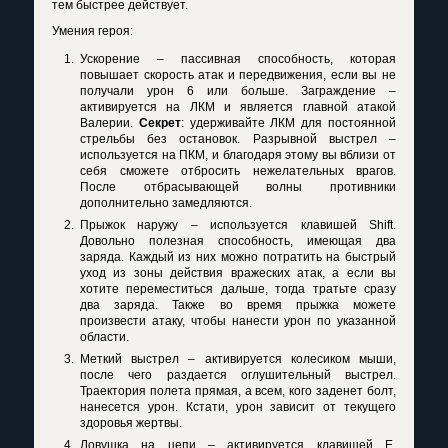
тем быстрее действует.
Умения героя:
Ускорение – пассивная способность, которая
повышает скорость атак и передвижения, если вы не
получали урон 6 или больше. Заграждение –
активируется на ЛКМ и является главной атакой
Валерии.
Секрет
: удерживайте ЛКМ для постоянной
стрельбы без остановок. Разрывной выстрел –
используется на ПКМ, и благодаря этому вы вблизи от
себя сможете отбросить нежелательных врагов.
После отбрасывающей волны противники
дополнительно замедляются.
Прыжок наружу – используется клавишей
Shift
.
Довольно полезная способность, имеющая два
заряда. Каждый из них можно потратить на быстрый
уход из зоны действия вражеских атак, а если вы
хотите переместиться дальше, тогда тратьте сразу
два заряда. Также во время прыжка можете
произвести атаку, чтобы нанести урон по указанной
области.
Меткий выстрел – активируется колесиком мыши,
после чего раздается оглушительный выстрел.
Траектория полета прямая, а всем, кого заденет болт,
нанесется урон. Кстати, урон зависит от текущего
здоровья жертвы.
Ловушка на цепи – активируется клавишей
E
.