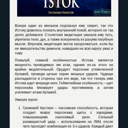
Вскоре один из монахов подсказал ему секрет, так что
Истоку довелось познать внутренний покой, которого он так
долго добивался. Столетняя медитация указала ему путь,
укрепила тело, дух, а также искоренила из разума пагубные
мысли. Впрочем, медитация могла продолжаться, если бы
не вмешательство демонов, наведших на всю округу ужас и
тьму.
Пожалуй, главной особенностью Истока является
мощность проводимых им атак, однако из-за этого он
крайне медлительный. Орудует персонаж утяжеленной
булавой, проводя целые серии мощных ударов. Чудище
распадаются в стороны при его виде, так что теперь имя
Истока идет впереди него. Геймплейная особенность – щит
персонажа блокирует удары противников, а затем
усиливает атаки булавой.
Умения героя:
Громовой бастион – пассивная способность, которая
создает вокруг персонажа щиты с зарядами,
повышающими наносимый урон. Сильный
размашистый удар – использование на ЛКМ, после
чего проходит комбинация из 3-х ударов. Каждый дает