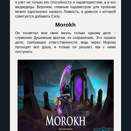
в учет не только его способности и характеристики, а и его
медведицы. Впрочем, главным параметром для прокачки
можно однозначно назвать Ловкость, в довесок к которой
советуется добавить Силу.
Morokh
Он посвятил всю свою жизнь только одному делу –
служению Душевным вратам, их сохранению. Это правое
дело, требующее ответственности, ведь через Морока
проходят все души, и только он решает, как с ними
поступить.