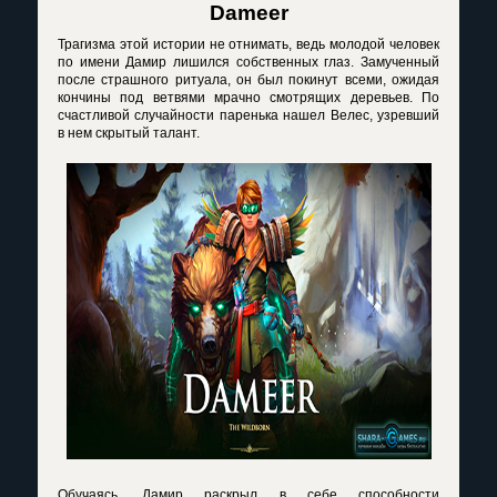
Dameer
Трагизма этой истории не отнимать, ведь молодой человек
по имени Дамир лишился собственных глаз. Замученный
после страшного ритуала, он был покинут всеми, ожидая
кончины под ветвями мрачно смотрящих деревьев. По
счастливой случайности паренька нашел Велес, узревший
в нем скрытый талант.
Обучаясь, Дамир раскрыл в себе способности