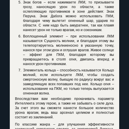
Знак богов – если нажимаете ЛКМ, то призываете
грозу, наносящую урон по области, а также
ослепляющую противников в зоне действия: Знак
Перуна. Знак Дабога можно использовать ПКМ,
благодаря чему вылетит огненный шар, ударив по
области. С ним надо быть аккуратнее, так как пламя
нанесет урон не только врагам, но и союзникам.
Воплощенный элемент – при использовании ЛКМ
называется Сущность молнии, и благодаря этому вы
телепортируетесь молниеносно в указанную точку,
нанося при этом урон и оглушая врагов. Живое солнце
– эффект для ПКМ, благодаря которому вы
превращаетесь в столп огня, двигаясь вперед и
нанося урон противникам.
Элементаль кольца – способность называется Кольцо
молний, если используете ЛКМ, чтобы создать
смертоносную волну, бьющую по радиусу вокруг вас и
замедляющую всех попавших под нее. Кольцо огня –
использование на ПКМ, но только теперь выпускается
огненная волна.
Впоследствии вам необходимо прокачивать параметр
Интеллекта этому герою, а также не забывать о силе духа.
За счет этого вы сможете нанести большое количество
урона врагам, ведь ваш арсенал целиком и полностью
состоит из заклинаний.
По классике жанра – для улучшения эффективности