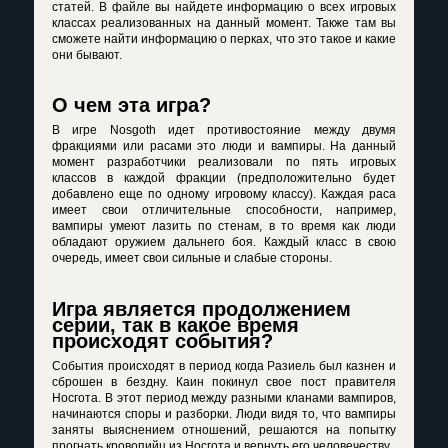
статей. В файле вы найдете информацию о всех игровых
классах реализованных на данный момент. Также там вы
сможете найти информацию о перках, что это такое и какие
они бывают.
О чем эта игра?
В игре Nosgoth идет противостояние между двумя
фракциями или расами это люди и вампиры. На данный
момент разработчики реализовали по пять игровых
классов в каждой фракции (предположительно будет
добавлено еще по одному игровому классу). Каждая раса
имеет свои отличительные способности, например,
вампиры умеют лазить по стенам, в то время как люди
обладают оружием дальнего боя. Каждый класс в свою
очередь, имеет свои сильные и слабые стороны.
Игра является продолжением
серии, так в какое время
происходят события?
События происходят в период когда Разиель был казнен и
сброшен в бездну. Каин покинул свое пост правителя
Носгота. В этот период между разными кланами вампиров,
начинаются споры и разборки. Люди видя то, что вампиры
заняты выяснением отношений, решаются на попытку
прогнать кровопийц из Носгота и вернуть его человечеству.