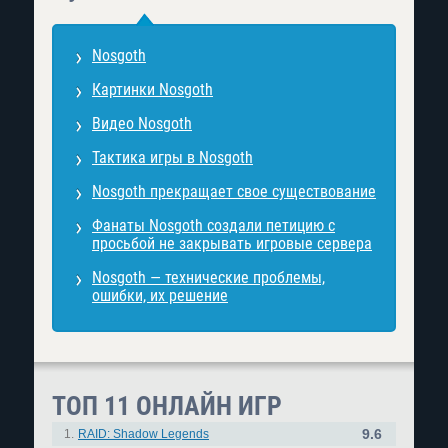
Nosgoth
Картинки Nosgoth
Видео Nosgoth
Тактика игры в Nosgoth
Nosgoth прекращает свое существование
Фанаты Nosgoth создали петицию с
просьбой не закрывать игровые сервера
Nosgoth — технические проблемы,
ошибки, их решение
ТОП 11 ОНЛАЙН ИГР
9.6
1.
RAID: Shadow Legends