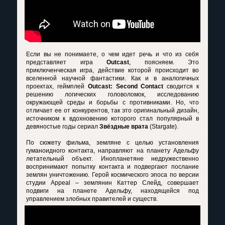
Если вы не понимаете, о чем идет речь и что из себя
представляет игра
Outcast
, поясняем. Это
приключенческая игра, действие которой происходит во
вселенной научной фантастики. Как и в аналогичных
проектах, геймплей
Outcast: Second Contact
сводится к
решению логических головоломок, исследованию
окружающей среды и борьбы с противниками. Но, что
отличает ее от конкурентов, так это оригинальный дизайн,
источником к вдохновению которого стал популярный в
девяностые годы сериал
Звёздные врата
(Stargate).
По сюжету фильма, земляне с целью установления
гуманоидного контакта, направляют на планету Адельфу
летательный объект. Инопланетяне недружественно
воспринимают попытку контакта и подвергают послание
землян уничтожению. Герой космического эпоса по версии
студии Appeal – землянин Каттер Слейд, совершает
подвиги на планете Адельфу, находящейся под
управлением злобных правителей и существ.