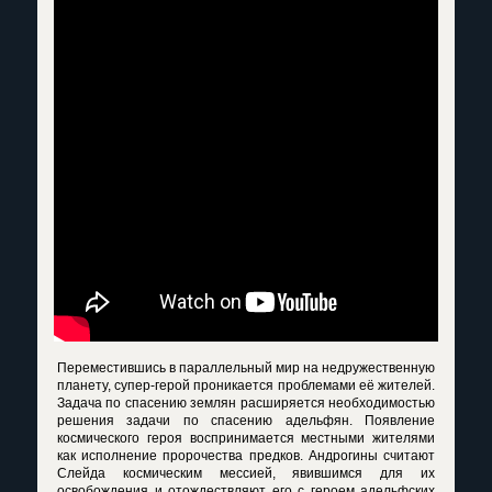
Переместившись в параллельный мир на недружественную
планету, супер-герой проникается проблемами её жителей.
Задача по спасению землян расширяется необходимостью
решения задачи по спасению адельфян. Появление
космического героя воспринимается местными жителями
как исполнение пророчества предков. Андрогины считают
Слейда космическим мессией, явившимся для их
освобождения и отождествляют его с героем адельфских