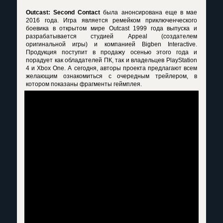
Outcast: Second Contact
была анонсирована еще в мае
2016 года. Игра является ремейком приключенческого
боевика в открытом мире Outcast 1999 года выпуска и
разрабатывается студией Appeal (создателем
оригинальной игры) и компанией Bigben Interactive.
Продукция поступит в продажу осенью этого года и
порадует как обладателей ПК, так и владельцев PlayStation
4 и Xbox One. А сегодня, авторы проекта предлагают всем
желающим ознакомиться с очередным трейлером, в
котором показаны фрагменты геймплея.