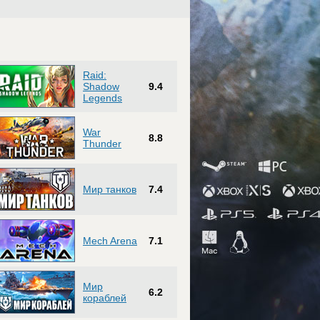
Raid:
Shadow
9.4
Legends
War
8.8
Thunder
Мир танков
7.4
Mech Arena
7.1
Мир
6.2
кораблей