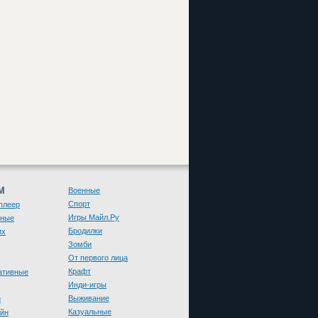
М
Военные
Спорт
плеер
Игры Майл.Ру
чные
Бродилки
их
Зомби
От первого лица
Крафт
ативные
Инди-игры
Выживание
и
Казуальные
йн