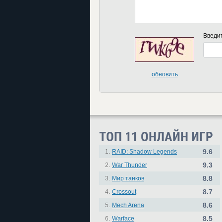
Введи
обновить
ТОП 11 ОНЛАЙН ИГР
9.6
1.
RAID: Shadow Legends
9.3
2.
War Thunder
8.8
3.
Мир танков
8.7
4.
Crossout
8.6
5.
Mech Arena
8.5
6.
Warface