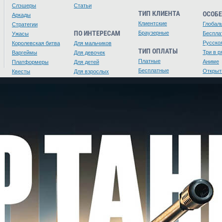
Слэшеры
Статьи
ТИП КЛИЕНТА
ОСОБ
Аркады
Клиентские
Глобал
Стратегии
ПО ИНТЕРЕСАМ
Браузерные
Беспла
Ужасы
Русско
Королевская битва
Для мальчиков
ТИП ОПЛАТЫ
Три в р
Варгеймы
Для девочек
Платные
Аниме
Платформеры
Для детей
Бесплатные
Открыт
Квесты
Для взрослых