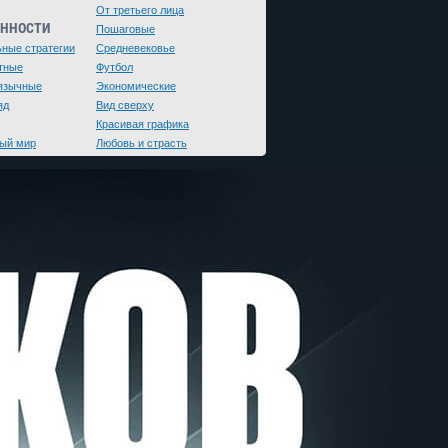
От третьего лица
ЕННОСТИ
Пошаговые
ьные стратегии
Средневековье
тные
Футбол
язычные
Экономические
яд
Вид сверху
Красивая графика
ый мир
Любовь и страсть