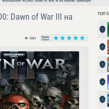
Warhammer 40,000: Dawn of War III на новом трейлере
: Dawn of War III на
ТОП 5
1
1001
2
3
4
5