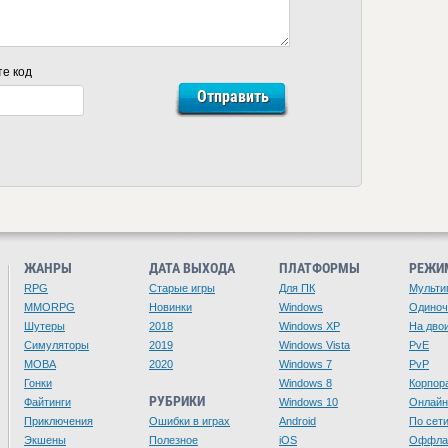
те код
ЖАНРЫ
ДАТА ВЫХОДА
ПЛАТФОРМЫ
РЕЖИ
RPG
Старые игры
Для ПК
Мульти
MMORPG
Новинки
Windows
Одино
Шутеры
2018
Windows XP
На дво
Симуляторы
2019
Windows Vista
PvE
MOBA
2020
Windows 7
PvP
Гонки
Windows 8
Корпор
РУБРИКИ
Файтинги
Windows 10
Онлайн
Приключения
Ошибки в играх
Android
По сет
Экшены
Полезное
iOS
Оффла