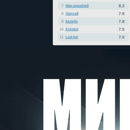
8.2
7.
Мир кораблей
7.9
8.
Stalcraft
7.8
9.
Калибр
7.5
10.
Enlisted
7.0
11.
Lost Ark