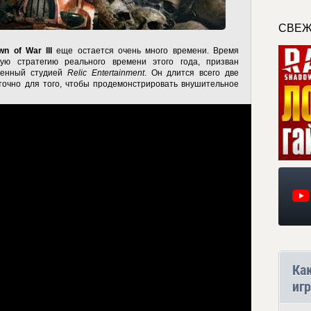
СВЕЖ
n of War III
еще остается очень много времени. Время
ую стратегию реального времени этого года, призван
щенный студией
Relic Entertainment
. Он длится всего две
аточно для того, чтобы продемонстрировать внушительное
Ка
игр