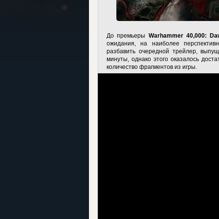
До премьеры
Warhammer 40,000: Daw
ожидания, на наиболее перспективн
разбавить очередной трейлер, выпу
минуты, однако этого оказалось дост
количество фрагментов из игры.