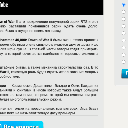
 of War III
это продолжение популярной серии RTS-игр от
отчики заставили поклонников серии ждать очень долго,
кла была выпущена восемь лет назад.
hammer 40,000: Dawn of War II
были очень тепло приняты
время обе игры очень сильно отличаются друг от друга и до
ерсия игры лучше. В третьей части авторы ходят примерить
ру, в которой сочетаются наиболее интересные элементы
табные битвы, а также механика строительства баз. В то
ar II
, ключевую роль будет играть использование мощных
собностями.
ции — Космические Десантники, Эльдар и Орки. Каждая из
аниями и юнитами, в числе которых также будут большие
сюжетная кампания, во время которой мы сможем поиграть
е будет многопользовательский режим.
явится только на персональных компьютерах. Игра будет
чики пока не называют точную дату премьеры.
Все новости