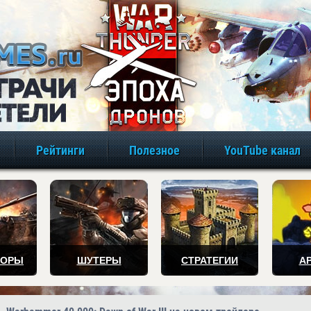
игры онлайн бе
Рейтинги
Полезное
YouTube канал
ТОРЫ
ШУТЕРЫ
СТРАТЕГИИ
А