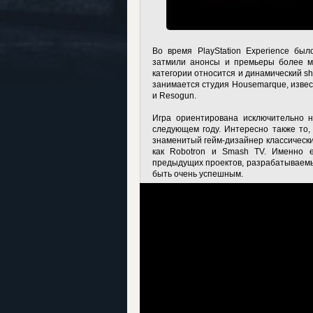
Во время PlayStation Experience бы
затмили анонсы и премьеры более ме
категории относится и динамический sh
занимается студия Housemarque, известн
и Resogun.
Игра ориентирована исключительно н
следующем году. Интересно также то,
знаменитый гейм-дизайнер классических
как Robotron и Smash TV. Именно 
предыдущих проектов, разрабатываемы
быть очень успешным.