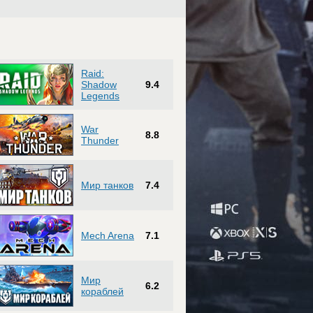
Raid:
Shadow
9.4
Legends
War
8.8
Thunder
Мир танков
7.4
Mech Arena
7.1
Мир
6.2
кораблей