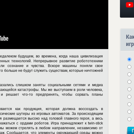
Ка
игр
недалеком будущем, во времена, когда наша цивилизация
енных технологий. Непрерывное развитие робототехники
или сознание и чувства. Вскоре машины поняли свое
то больше не будут служить существам, которые ничтожней
казались слишком заняты социальными сетями и медиа
жающейся катастрофы. Мы же выступаем в роли человека,
и решает что-то предпринять, чтобы сорвать планы
вается как продукция, которая должна воссоздать в
сические шутеры из игровых автоматов. За происходящим
 размещается высоко над головой главного героя, а весь
ажаться с ордами роботов. Игра принадлежит к twin-stick
о мы можем стрелять в любом направлении, независимо от
онаж. Сообщается, что элементы окружающей среды можно