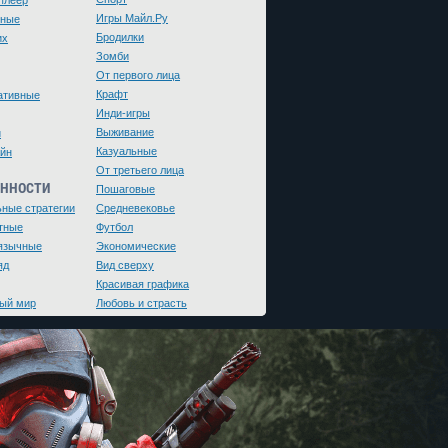
плеер
Игры Майл.Ру
чные
Бродилки
их
Зомби
От первого лица
Крафт
ативные
Инди-игры
Выживание
и
Казуальные
йн
От третьего лица
ЕННОСТИ
Пошаговые
ьные стратегии
Средневековье
тные
Футбол
язычные
Экономические
яд
Вид сверху
Красивая графика
ый мир
Любовь и страсть