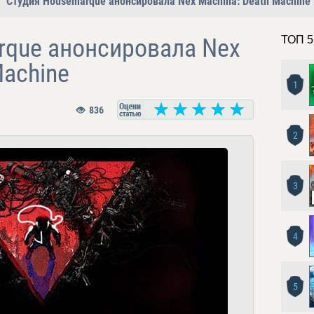
Студия Housemarque анонсировала Nex Machina: Death Machine
rque анонсировала Nex
ТОП 5
Machine
1
836
2
3
4
5