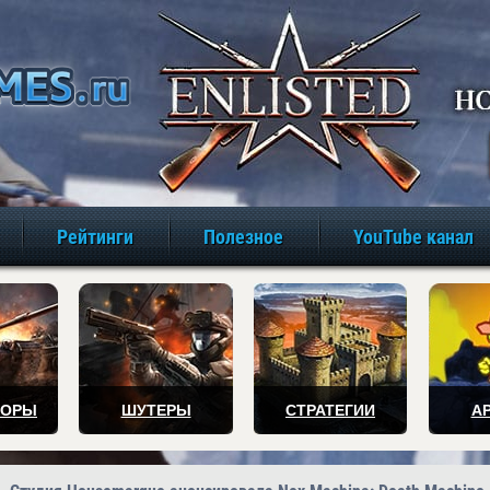
игры онлайн бе
Рейтинги
Полезное
YouTube канал
ТОРЫ
ШУТЕРЫ
СТРАТЕГИИ
А