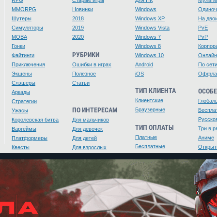
RPG
Старые игры
Для ПК
Мульти
MMORPG
Новинки
Windows
Одино
Шутеры
2018
Windows XP
На дво
Симуляторы
2019
Windows Vista
PvE
MOBA
2020
Windows 7
PvP
Гонки
Windows 8
Корпор
РУБРИКИ
Файтинги
Windows 10
Онлайн
Приключения
Ошибки в играх
Android
По сет
Экшены
Полезное
iOS
Оффла
Слэшеры
Статьи
ТИП КЛИЕНТА
ОСОБ
Аркады
Клиентские
Глобал
Стратегии
ПО ИНТЕРЕСАМ
Браузерные
Беспла
Ужасы
Русско
Королевская битва
Для мальчиков
ТИП ОПЛАТЫ
Три в р
Варгеймы
Для девочек
Платные
Аниме
Платформеры
Для детей
Бесплатные
Открыт
Квесты
Для взрослых