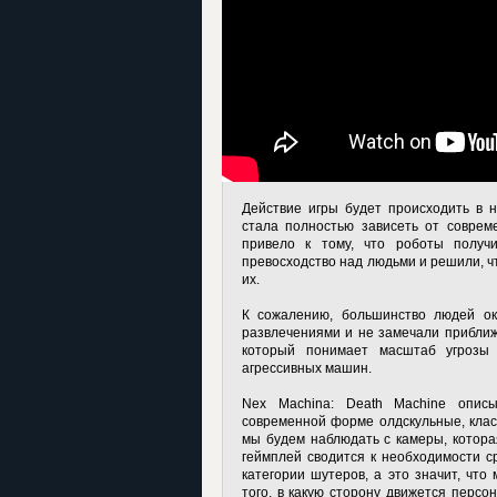
Действие игры будет происходить в 
стала полностью зависеть от соврем
привело к тому, что роботы получ
превосходство над людьми и решили, ч
их.
К сожалению, большинство людей о
развлечениями и не замечали прибли
который понимает масштаб угрозы 
агрессивных машин.
Nex Machina: Death Machine описы
современной форме олдскульные, клас
мы будем наблюдать с камеры, которая
геймплей сводится к необходимости ср
категории шутеров, а это значит, чт
того, в какую сторону движется перс