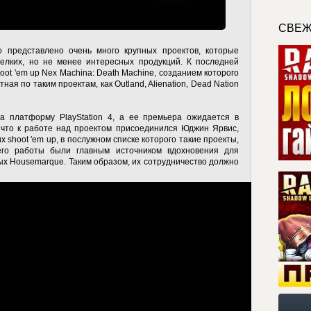
СВЕЖ
ло представлено очень много крупных проектов, которые
лких, но не менее интересных продукций. К последней
oot 'em up Nex Machina: Death Machine, созданием которого
ая по таким проектам, как Outland, Alienation, Dead Nation
а платформу PlayStation 4, а ее премьера ожидается в
 что к работе над проектом присоединился Юджин Ярвис,
 shoot 'em up, в послужном списке которого такие проекты,
его работы были главным источником вдохновения для
х Housemarque. Таким образом, их сотрудничество должно