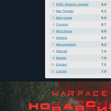
9.6
1.
RAID: Shadow Legends
9.3
2.
War Thunder
8.8
3.
Мир танков
8.7
4.
Crossout
8.6
5.
Mech Arena
8.5
6.
Warface
8.2
7.
Мир кораблей
7.9
8.
Stalcraft
7.8
9.
Калибр
7.5
10.
Enlisted
7.0
11.
Lost Ark