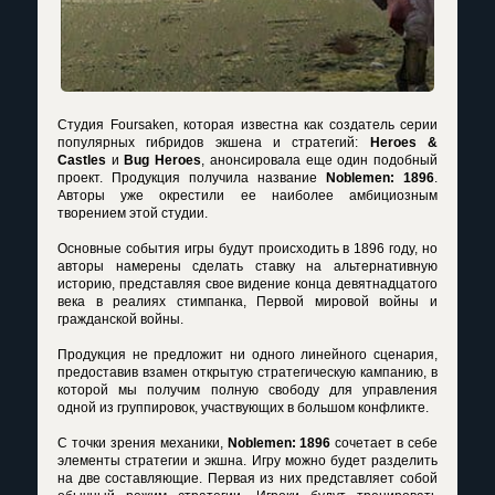
Студия Foursaken, которая известна как создатель серии
популярных гибридов экшена и стратегий:
Heroes &
Castles
и
Bug Heroes
, анонсировала еще один подобный
проект. Продукция получила название
Noblemen: 1896
.
Авторы уже окрестили ее наиболее амбициозным
творением этой студии.
Основные события игры будут происходить в 1896 году, но
авторы намерены сделать ставку на альтернативную
историю, представляя свое видение конца девятнадцатого
века в реалиях стимпанка, Первой мировой войны и
гражданской войны.
Продукция не предложит ни одного линейного сценария,
предоставив взамен открытую стратегическую кампанию, в
которой мы получим полную свободу для управления
одной из группировок, участвующих в большом конфликте.
С точки зрения механики,
Noblemen: 1896
сочетает в себе
элементы стратегии и экшна. Игру можно будет разделить
на две составляющие. Первая из них представляет собой