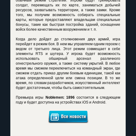
обычный режим стратегии. Игроки будут тренировать
солдат, перемещать их по карте, заниматься добычей
ресурсов, захватывать территории, а также замки. Кроме
того, мы получим возможность собирать специальные
карты, которые предоставляют владельцам специальные
бонусы, такие как быстрая постройка зданий, оснащение
войск более качественным вооружением и т. п.
Когда дело дойдет до столкновения двух армий, игра
перейдет в режим боя. В нем мы управляем одним героем с
видом от третьего лица. Этот режим совмещает в себе
элементы RTS и шутера. У игрока будет возможность
использовать обширный арсенал различного
огнестрельного оружия, а также систему укрытий. В любое
время мы сможем переключиться на командный экран, где
сможем отдать приказ другим боевым единицам, такой как
атака определенной цели или смена позиции. В то же
время, по словам разработчиков, искусственный интеллект
будет достаточным, чтобы быть самостоятельным.
Премьера игры
Noblemen: 1896
состоится в следующем
году и будет доступна на устройствах iOS и Android.
Все новости