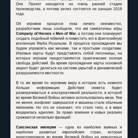
One. Проект находится на очень ранней стадии
производства, а потому релиз состоится не раньше 2018
года.
Об игровом процессе пока ничего неизвестно,
разработчики лишь сообщили, что им симпатичны игры
Company of Heroes
и
Men of War
, а потому они планируют
создать подобный геймлей и поместить его в фэнтезийную
вселенную Якуба Розальски. В процессе прохождения мы
будем управлять как мехами, так и простыми солдатами.
Игровые карты будут представлять собой песочницы, на
которых игрокам предоставляется практические полная
свобода действий. Во время прохождения карты основной
акцент будет делаться на системе укрытий и динамической
разрушаемости местности.
В то же время по игровому миру и истории есть немного
больше информации. Действие сюжета будет
разворачиваться в альтернативной реальности, в которой
во время Великой Войны активно использовались мехи. Тем
не менее, конфликт завершился и машины стали обычным
явлением. Но это не означает, что стало тихо, а в мире
воцарилась идиллия. За право влияния в новых реалиях
сражаются несколько фракций:
Саксонская империя
— одна из наиболее важных и
наиболее развитых европейских стран, которая
капитулировала во время Великой Войны на невыгодных