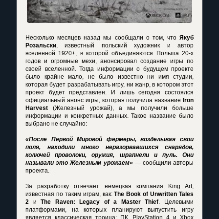
Несколько месяцев назад мы сообщали о том, что
Якуб
Розальски
, известный польский художник и автор
вселенной 1920+, в которой объединяются Польша 20-х
годов и огромные мехи, анонсировал создание игры по
своей вселенной. Тогда информации о будущем проекте
было крайне мало, не было известно ни имя студии,
которая будет разрабатывать игру, ни жанр, в котором этот
проект будет представлен. И лишь сегодня состоялся
официальный анонс игры, которая получила название
Iron
Harvest
(Железный урожай), а мы получили больше
информации и конкретных данных. Такое название было
выбрано не случайно:
«После Первой Мировой фермеры, возделывая свои
поля, находили много неразорвавшихся снарядов,
колючей проволоки, оружия, шрапнели и пуль. Они
называли это Железным урожаем»
— сообщили авторы
проекта.
За разработку отвечает немецкая компания King Art,
известная по таким играм, как:
The Book of Unwritten Tales
2
и
The Raven: Legacy of a Master Thief
. Целевыми
платформами, на которых планируют выпустить игру
является классическая троица: ПК, PlayStation 4 и Xbox