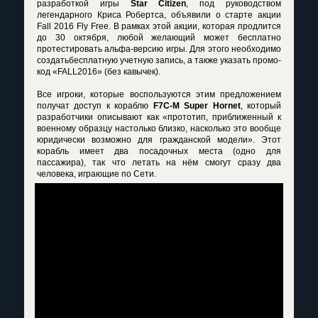
разработкой игры
Star Citizen
, под руководством
легендарного Криса Робертса, объявили о старте акции
Fall 2016 Fly Free. В рамках этой акции, которая продлится
до 30 октября, любой желающий может бесплатно
протестировать альфа-версию игры. Для этого необходимо
создатьбесплатную учетную запись, а также указать промо-
код «FALL2016» (без кавычек).
Все игроки, которые воспользуются этим предложением
получат доступ к кораблю
F7C-M Super Hornet
, который
разработчики описывают как «прототип, приближенный к
военному образцу настолько близко, насколько это вообще
юридически возможно для гражданской модели». Этот
корабль имеет два посадочных места (одно для
пассажира), так что летать на нём смогут сразу два
человека, играющие по Сети.