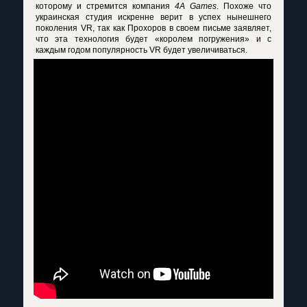
которому и стремится компания
4A Games
. Похоже что
украинская студия искренне верит в успех нынешнего
поколения VR, так как Прохоров в своем письме заявляет,
что эта технология будет «королем погружения» и с
каждым годом популярность VR будет увеличиваться.