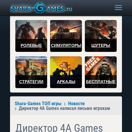
РОЛЕВЫЕ
СИМУЛЯТОРЫ
ШУТЕРЫ
СТРАТЕГИИ
АРКАДЫ
БЕСПЛАТНЫЕ
Shara-Games ТОП игры
Новости
Директор 4A Games написал письмо игрокам
Директор 4A Games