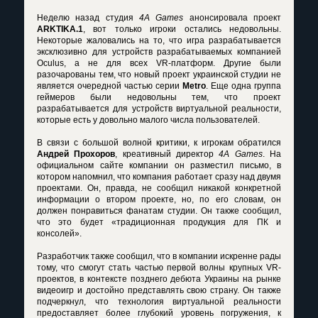
Неделю назад студия
4A Games
анонсировала проект
ARKTIKA.1
, вот только игроки остались недовольны.
Некоторые жаловались на то, что игра разрабатывается
эксклюзивно для устройств разрабатываемых компанией
Oculus, а не для всех VR-платформ. Другие были
разочарованы тем, что новый проект украинской студии не
является очередной частью серии
Metro
. Еще одна группа
геймеров были недовольны тем, что проект
разрабатывается для устройств виртуальной реальности,
которые есть у довольно малого числа пользователей.
В связи с большой волной критики, к игрокам обратился
Андрей Прохоров
, креативный директор
4A Games
. На
официальном сайте компании он разместил письмо, в
котором напомнил, что компания работает сразу над двумя
проектами. Он, правда, не сообщил никакой конкретной
информации о втором проекте, но, по его словам, он
должен понравиться фанатам студии. Он также сообщил,
что это будет «традиционная продукция для ПК и
консолей».
Разработчик также сообщил, что в компании искренне рады
тому, что смогут стать частью первой волны крупных VR-
проектов, в контексте позднего дебюта Украины на рынке
видеоигр и достойно представлять свою страну. Он также
подчеркнул, что технология виртуальной реальности
предоставляет более глубокий уровень погружения, к