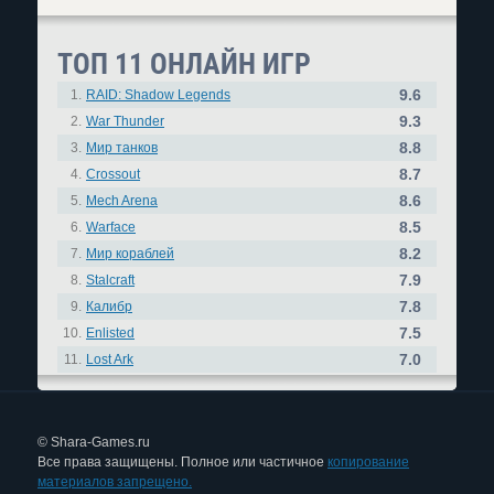
ТОП 11 ОНЛАЙН ИГР
9.6
1.
RAID: Shadow Legends
9.3
2.
War Thunder
8.8
3.
Мир танков
8.7
4.
Crossout
8.6
5.
Mech Arena
8.5
6.
Warface
8.2
7.
Мир кораблей
7.9
8.
Stalcraft
7.8
9.
Калибр
7.5
10.
Enlisted
7.0
11.
Lost Ark
© Shara-Games.ru
Все права защищены. Полное или частичное
копирование
материалов запрещено.