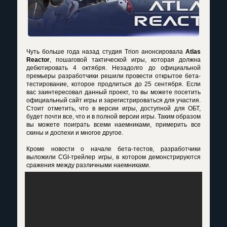
Чуть больше года назад студия Trion анонсировала
Atlas
Reactor
, пошаговой тактической игры, которая должна
дебютировать 4 октября. Незадолго до официальной
премьеры разработчики решили провести открытое бета-
тестирование, которое продлиться до 25 сентября. Если
вас заинтересовал данный проект, то вы можете посетить
официальный сайт игры и зарегистрироваться для участия.
Стоит отметить, что в версии игры, доступной для ОБТ,
будет почти все, что и в полной версии игры. Таким образом
вы можете поиграть всеми наемниками, примерить все
скины и доспехи и многое другое.
Кроме новости о начале бета-тестов, разработчики
выложили CGI-трейлер игры, в котором демонстрируются
сражения между различными наемниками.