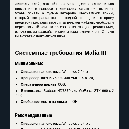
Линкольн Клей, главный герой Mafia III, оказался не сильно
прихотлив в вопросе технических характеристик игры.
Чтобы узнать о судьбе ветерана Вьетнамской войны,
который возвращается в родной город и которому
предстоит расправиться с итальянской мафией, необходим
персональный компьютер соответствующий требованиям,
озвученными разработчиками и издателями игры. С ними
вы можете ознакомиться ниже.
Системные требования Mafia III
Минимальные
Операционная система
: Windows 7 64-bit;
Процессор
: Intel I5-2500K или AMD FX-8120;
Оперативная память
: 6GB;
Видеокарта
: Radeon HD7870 или GeForce GTX 660 с 2
GB;
Свободное место на диске
: 50GB.
Рекомендованные
Операционная система
: Windows 7 64-bit;