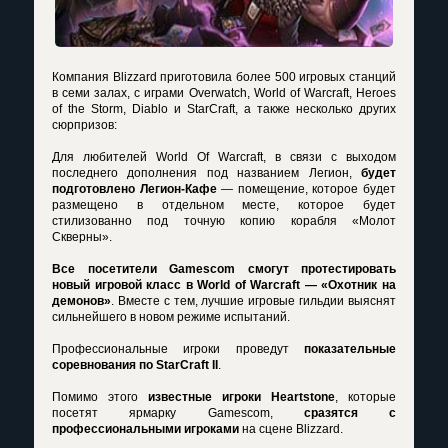
Компания Blizzard приготовила более 500 игровых станций
в семи залах, с играми Overwatch, World of Warcraft, Heroes
of the Storm, Diablo и StarCraft, а также несколько других
сюрпризов:
Для любителей World Of Warcraft, в связи с выходом
последнего дополнения под названием Легион,
будет
подготовлено Легион-Кафе
— помещение, которое будет
размещено в отдельном месте, которое будет
стилизованно под точную копию корабля «Молот
Скверны».
Все посетители Gamescom смогут протестировать
новый игровой класс в World of Warcraft — «Охотник на
демонов»
. Вместе с тем, лучшие игровые гильдии выяснят
сильнейшего в новом режиме испытаний.
Профессиональные игроки проведут
показательные
соревнования по StarCraft II
.
Помимо этого
известные игроки Heartstone
, которые
посетят ярмарку Gamescom,
сразятся с
профессиональными игроками
на сцене Blizzard.