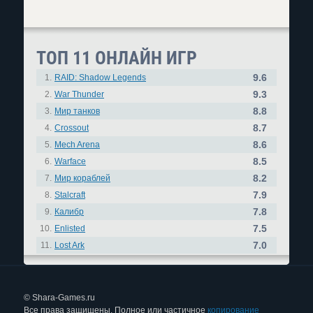
ТОП 11 ОНЛАЙН ИГР
9.6
1.
RAID: Shadow Legends
9.3
2.
War Thunder
8.8
3.
Мир танков
8.7
4.
Crossout
8.6
5.
Mech Arena
8.5
6.
Warface
8.2
7.
Мир кораблей
7.9
8.
Stalcraft
7.8
9.
Калибр
7.5
10.
Enlisted
7.0
11.
Lost Ark
© Shara-Games.ru
Все права защищены. Полное или частичное
копирование