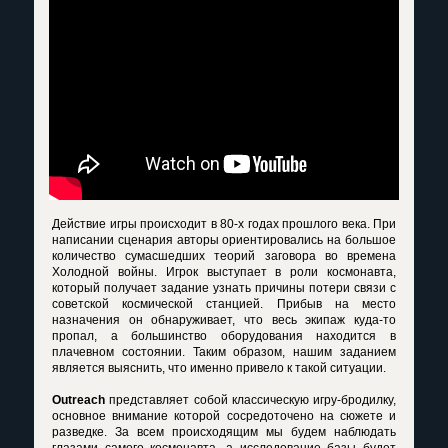
Действие игры происходит в 80-х годах прошлого века. При
написании сценария авторы ориентировались на большое
количество сумасшедших теорий заговора во времена
Холодной войны. Игрок выступает в роли космонавта,
который получает задание узнать причины потери связи с
советской космической станцией. Прибыв на место
назначения он обнаруживает, что весь экипаж куда-то
пропал, а большинство оборудования находится в
плачевном состоянии. Таким образом, нашим заданием
является выяснить, что именно привело к такой ситуации.
Outreach
представляет собой классическую игру-бродилку,
основное внимание которой сосредоточено на сюжете и
разведке. За всем происходящим мы будем наблюдать