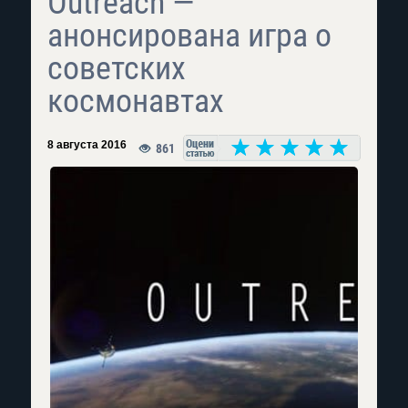
Outreach —
анонсирована игра о
советских
космонавтах
8 августа 2016
861