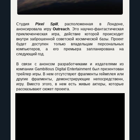
Студия
Pixel Spill
, расположенная в Лондоне,
анонсировала игру
Outreach
. Это научно-фантастическая
приключенческая игра, действие которой происходит
внутри заброшенной советской космической базы. Проект
будет доступен только владельцам персональных
компьютеров, а его премьера запланирована на
следующий год.
В связи с анонсом разработчиками и издателями из
компании Gambitious Digital Entertainment был презентован
трейлер игры. В нем отсутствуют фрагменты геймплея или
другие фрагменты, демонстрирующие непосредственн,
игру. Вместо этого, в нем есть живые актеры, которые
рассказывают сюжет проекта.