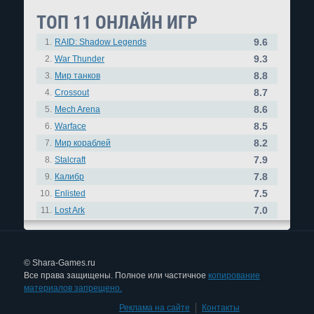
ТОП 11 ОНЛАЙН ИГР
9.6
1.
RAID: Shadow Legends
9.3
2.
War Thunder
8.8
3.
Мир танков
8.7
4.
Crossout
8.6
5.
Mech Arena
8.5
6.
Warface
8.2
7.
Мир кораблей
7.9
8.
Stalcraft
7.8
9.
Калибр
7.5
10.
Enlisted
7.0
11.
Lost Ark
© Shara-Games.ru
Все права защищены. Полное или частичное
копирование
материалов запрещено.
Реклама на сайте
|
Контакты