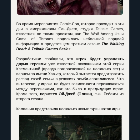
Во время мероприятия Comic-Con, которое проходит в эти
дни в американском Сан-Диего, студия Telltale Games,
известная по таким проектам, как The Wolf Among Us и
Game of Thrones поделилась небольшой порцией
информации о предстоящем третьем сезоне
The Walking
Dead: A Telltale Games Series
.
Разработчики сообщили, что
игрок будет управлять
двумя героями
: уже известной поклонникам этой серии
Клементиной (правда повзрослевшей на несколько лет) и
парнем по имени Хавьер, который пытается предотвратить
распад своей семьи в условиях зомби-апокалипсиса. Что
интересно, у игрока не будет возможности переключаться
между персонажами, как это было в предыдущих играх.
Кроме того,
вернется Эй-Джей (Элвин)
, сын Ребекки из
второго сезона.
Компания представила несколько новых скриншотов игры: