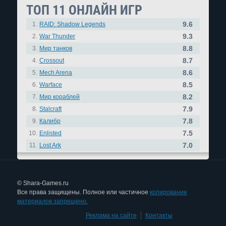
ТОП 11 ОНЛАЙН ИГР
9.6
1.
RAID: Shadow Legends
9.3
2.
War Thunder
8.8
3.
Мир танков
8.7
4.
Crossout
8.6
5.
Mech Arena
8.5
6.
Warface
8.2
7.
Мир кораблей
7.9
8.
Stalcraft
7.8
9.
Калибр
7.5
10.
Enlisted
7.0
11.
Lost Ark
© Shara-Games.ru
Все права защищены. Полное или частичное
копирование
материалов запрещено.
Реклама на сайте
|
Контакты