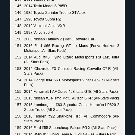
2014 Tesla Model S P85D
1985 Toyota Sprinter Trueno GT Apex
1998 Toyota Supra RZ
2012 Vauxhall Astra VXR
1997 Volvo 850 R
2003 Nissan Fairlady Z (Tier 3 Reward Car)
2016 Ford #66 Racing GT Le Mans (Forza Horizon 3
Motorsport All-Stars Pack)
2014 Audi #45 Flying Lizard Motorsports R8 LMS ultra
(All-Stars Pack)
2014 Chevrolet #3 Corvette Racing Corvette C7.R (All-
Stars Pack)
2014 Dodge #94 SRT Motorsports Viper GTS-R (All-Stars
Pack)
2014 Ferrari #51 AF Corse 458 Italia GTE (All-Stars Pack)
2015 Nissan #1 Nismo Motul Autech GT-R (All-Stars Pack)
2015 Lamborghini #63 Squadra Corse Huracán LP620-2
Super Trofeo (All-Stars Pack)
2016 Holden #22 Sharkbite HRT VF Commodore (All-
Stars Pack)
2016 Ford #55 Supercheap Falcon FG X (All-Stars Pack)
2014 BMW #55 BMW Team RLL Z4 GTE (All-Stars Pack)