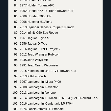
2014 Holden HSV GTS
1977 Holden Torana A9X
1992 Honda NSX-R (Tier 2 Reward Car)
2009 Honda S2000 CR
2006 Hummer H1 Alpha
2013 Hyundai Genesis Coupe 3.8 Track
2014 Infiniti Q50 Eau Rouge
1961 Jaguar E-type S1
1956 Jaguar D-Type
2016 Jaguar F-TYPE Project 7
2012 Jeep Wrangler Rubicon
1945 Jeep Willys MB
1991 Jeep Grand Wagoneer
2015 Koenigsegg One:1 (VIP Reward Car)
2013 KTM X-Bow R
1967 Lamborghini Miura P400
2008 Lamborghini Reventón
2013 Lamborghini Veneno
2014 Lamborghini Huracán LP 610-4 (Tier 9 Reward Car)
2016 Lamborghini Centenario LP 770-4
1974 Lancia Stratos HF Stradale