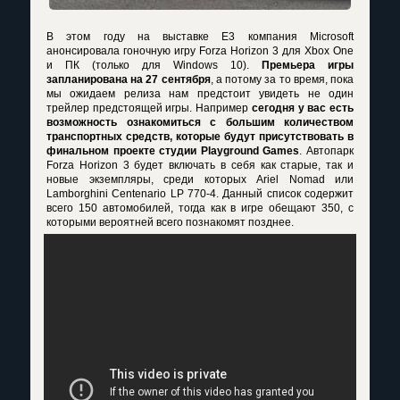
В этом году на выставке E3 компания Microsoft
анонсировала гоночную игру Forza Horizon 3 для Xbox One
и ПК (только для Windows 10).
Премьера игры
запланирована на 27 сентября
, а потому за то время, пока
мы ожидаем релиза нам предстоит увидеть не один
трейлер предстоящей игры. Например
сегодня у вас есть
возможность ознакомиться с большим количеством
транспортных средств, которые будут присутствовать в
финальном проекте студии Playground Games
. Автопарк
Forza Horizon 3 будет включать в себя как старые, так и
новые экземпляры, среди которых Ariel Nomad или
Lamborghini Centenario LP 770-4. Данный список содержит
всего 150 автомобилей, тогда как в игре обещают 350, с
которыми вероятней всего познакомят позднее.