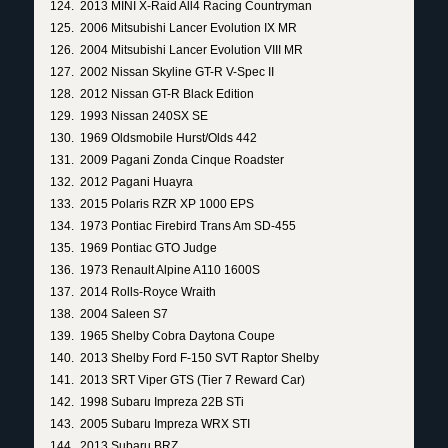
2013 MINI X-Raid All4 Racing Countryman
2006 Mitsubishi Lancer Evolution IX MR
2004 Mitsubishi Lancer Evolution VIII MR
2002 Nissan Skyline GT-R V-Spec II
2012 Nissan GT-R Black Edition
1993 Nissan 240SX SE
1969 Oldsmobile Hurst/Olds 442
2009 Pagani Zonda Cinque Roadster
2012 Pagani Huayra
2015 Polaris RZR XP 1000 EPS
1973 Pontiac Firebird Trans Am SD-455
1969 Pontiac GTO Judge
1973 Renault Alpine A110 1600S
2014 Rolls-Royce Wraith
2004 Saleen S7
1965 Shelby Cobra Daytona Coupe
2013 Shelby Ford F-150 SVT Raptor Shelby
2013 SRT Viper GTS (Tier 7 Reward Car)
1998 Subaru Impreza 22B STi
2005 Subaru Impreza WRX STI
2013 Subaru BRZ