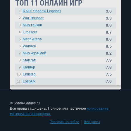
ТОП 11 ОНЛАЙН ИГР
9.6
1.
RAID: Shadow Legends
9.3
2.
War Thunder
8.8
3.
Мир танков
8.7
4.
Crossout
8.6
5.
Mech Arena
8.5
6.
Warface
8.2
7.
Мир кораблей
7.9
8.
Stalcraft
7.8
9.
Калибр
7.5
10.
Enlisted
7.0
11.
Lost Ark
© Shara-Games.ru
Все права защищены. Полное или частичное
копирование
материалов запрещено.
Реклама на сайте
|
Контакты