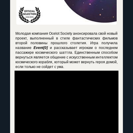
Молодая компания Ocelot Society анонсировала свой новый
проект, выполненный в стиле фантастических фильмов
второй половины прошлого столетия. Игра получила
название
Event[0]
и рассказывает игрокам о последнем
пассажире космического шаттла. Единственным способом
вернуться является общение с искусственным интеллектом
космического корабля, который может вернуть героя домой,
если только не сойдет с ума.