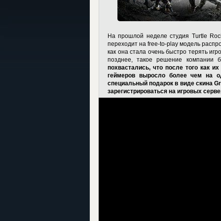
На прошлой неделе студия Turtle Roc
переходит на free-to-play модель расп
как она стала очень быстро терять игр
позднее, такое решение компании 
похвастались, что после того как и
геймеров выросло более чем на од
специальный подарок в виде скина Grif
зарегистрироваться на игровых серве