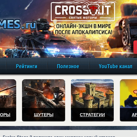
игры онлайн бе
Рейтинги
Полезное
YouTube канал
ТОРЫ
ШУТЕРЫ
СТРАТЕГИИ
А