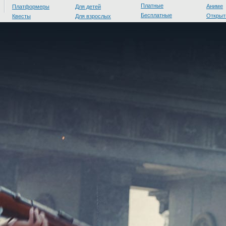
Платные
Аниме
Платформеры
Для детей
Бесплатные
Открыт
Квесты
Для взрослых