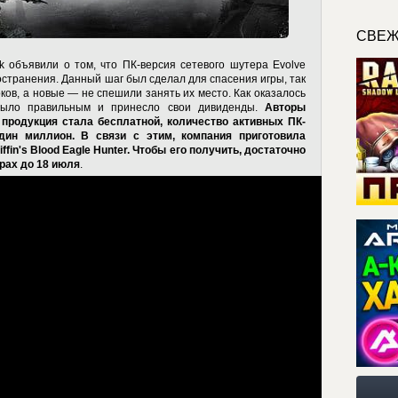
СВЕЖ
k объявили о том, что ПК-версия сетевого шутера Evolve
ространения. Данный шаг был сделал для спасения игры, так
оков, а новые — не спешили занять их место. Как оказалось
было правильным и принесло свои дивиденды.
Авторы
х продукция стала бесплатной, количество активных ПК-
ин миллион. В связи с этим, компания приготовила
fin's Blood Eagle Hunter. Чтобы его получить, достаточно
рах до 18 июля
.