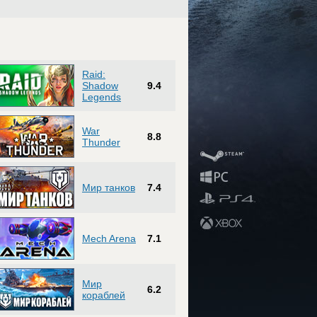
Raid:
Shadow
9.4
Legends
War
8.8
Thunder
Мир танков
7.4
Mech Arena
7.1
Мир
6.2
кораблей