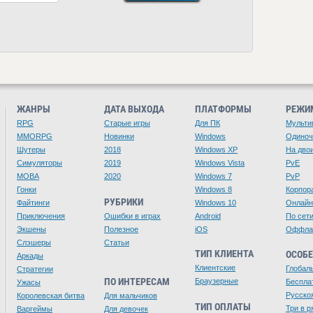
ЖАНРЫ
ДАТА ВЫХОДА
ПЛАТФОРМЫ
РЕЖИ
RPG
Старые игры
Для ПК
Мульти
MMORPG
Новинки
Windows
Одино
Шутеры
2018
Windows XP
На дво
Симуляторы
2019
Windows Vista
PvE
MOBA
2020
Windows 7
PvP
Гонки
Windows 8
Корпор
РУБРИКИ
Файтинги
Windows 10
Онлайн
Приключения
Ошибки в играх
Android
По сет
Экшены
Полезное
iOS
Оффла
Слэшеры
Статьи
ТИП КЛИЕНТА
ОСОБ
Аркады
Клиентские
Глобал
Стратегии
ПО ИНТЕРЕСАМ
Браузерные
Беспла
Ужасы
Русско
Королевская битва
Для мальчиков
ТИП ОПЛАТЫ
Три в р
Варгеймы
Для девочек