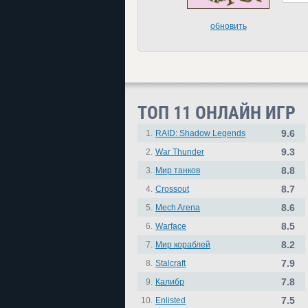
обновить
ТОП 11 ОНЛАЙН ИГР
9.6
1.
RAID: Shadow Legends
9.3
2.
War Thunder
8.8
3.
Мир танков
8.7
4.
Crossout
8.6
5.
Mech Arena
8.5
6.
Warface
8.2
7.
Мир кораблей
7.9
8.
Stalcraft
7.8
9.
Калибр
7.5
10.
Enlisted