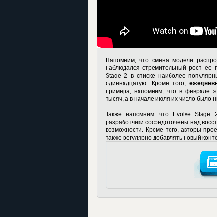
Напомним, что смена модели распро
наблюдался стремительный рост ее п
Stage 2 в списке наиболее популярн
одиннадцатую. Кроме того,
ежедневн
примера, напомним, что в феврале э
тысяч, а в начале июля их число было 
Также напомним, что Evolve Stage 
разработчики сосредоточены над восст
возможности. Кроме того, авторы про
также регулярно добавлять новый конте