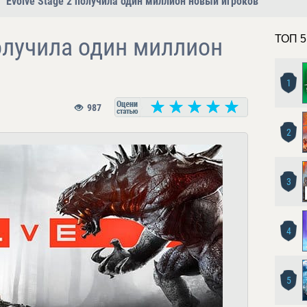
Evolve Stage 2 получила один миллион новый игроков
получила один миллион
ТОП 5
1
987
2
3
4
5