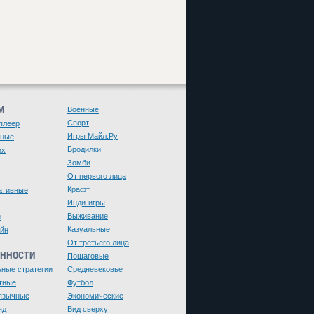
М
Военные
Спорт
плеер
Игры Майл.Ру
чные
Бродилки
их
Зомби
От первого лица
Крафт
ативные
Инди-игры
Выживание
и
Казуальные
йн
От третьего лица
ЕННОСТИ
Пошаговые
ьные стратегии
Средневековье
тные
Футбол
язычные
Экономические
яд
Вид сверху