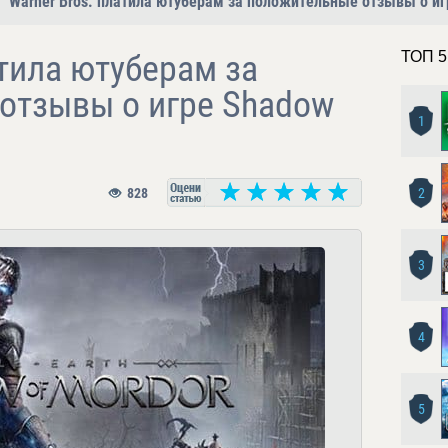
Warner Bros. платила ютуберам за положительные отзывы о иг
атила ютуберам за
ТОП 5
отзывы о игре Shadow
1
828
2
3
4
5