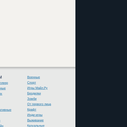
М
Военные
Спорт
плеер
Игры Майл.Ру
чные
Бродилки
их
Зомби
От первого лица
Крафт
ативные
Инди-игры
Выживание
и
Казуальные
йн