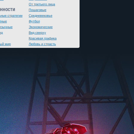
От третьего лица
ЕННОСТИ
Пошаговые
ьные стратегии
Средневековье
тные
Футбол
язычные
Экономические
яд
Вид сверху
Красивая графика
ый мир
Любовь и страсть