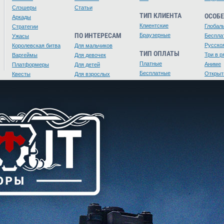
Слэшеры
Статьи
ТИП КЛИЕНТА
ОСОБ
Аркады
Клиентские
Глобал
Стратегии
ПО ИНТЕРЕСАМ
Браузерные
Беспла
Ужасы
Русско
Королевская битва
Для мальчиков
ТИП ОПЛАТЫ
Три в р
Варгеймы
Для девочек
Платные
Аниме
Платформеры
Для детей
Бесплатные
Открыт
Квесты
Для взрослых