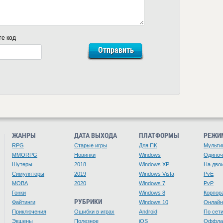
те код
ЖАНРЫ
ДАТА ВЫХОДА
ПЛАТФОРМЫ
РЕЖИ
RPG
Старые игры
Для ПК
Мульти
MMORPG
Новинки
Windows
Одино
Шутеры
2018
Windows XP
На дво
Симуляторы
2019
Windows Vista
PvE
MOBA
2020
Windows 7
PvP
Гонки
Windows 8
Корпор
РУБРИКИ
Файтинги
Windows 10
Онлайн
Приключения
Ошибки в играх
Android
По сет
Экшены
Полезное
iOS
Оффла