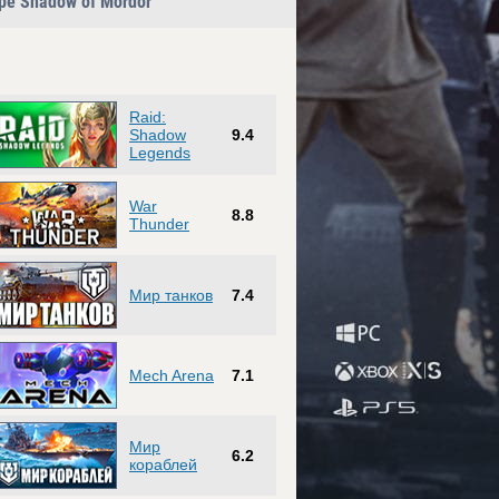
ре Shadow of Mordor
Raid:
Shadow
9.4
Legends
War
8.8
Thunder
Мир танков
7.4
Mech Arena
7.1
Мир
6.2
кораблей