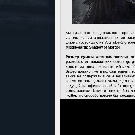
Американская федеральная торгов
использовании запрещенных методов
фирму, состоящую из YouTube-блогеро
Middle-earth: Shadow of Mordor
.
Размер суммы «взятки» зависит от
размерах от нескольких сотен до 
деньги, материал, который публикует 
Видео должно иметь положительный кон
также не содержать в себе негативных
время авторы должны были сделать «
ведущей на официальный сайт игры, ч
регистрацию». Также от них требовало
Twitter, что способствовало бы продвиж