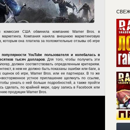
СВЕЖ
ая комиссия США обвинила компанию Warner Bros. в
 маркетинга. Компания наняла внешнюю маркетинговую
в, которым она платила за положительные отзывы об игре
 популярности YouTube пользователя и колебалась в
десятков тысяч долларов
. Для того, чтобы получить эти
блогер, должен соответствовать определенным критериям.
текст, в нем не должно быть показаны ошибки или баги, а
 оценок об игре, Warner Bros. или ее партнерах. В то же
восторженное устное приглашение щелкнуть по ссылке,
тобы узнать о ней больше подробностей, а также пройти
сь сделать, по крайней мере, одну запись в Facebook или
ению продукции Warner Bros.