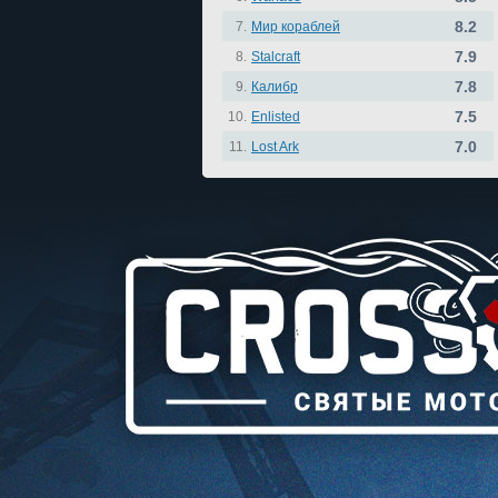
8.2
7.
Мир кораблей
7.9
8.
Stalcraft
7.8
9.
Калибр
7.5
10.
Enlisted
7.0
11.
Lost Ark