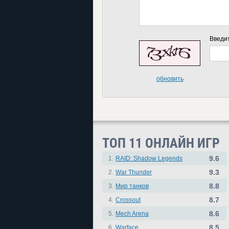
Введи
обновить
ТОП 11 ОНЛАЙН ИГР
9.6
1.
RAID: Shadow Legends
9.3
2.
War Thunder
8.8
3.
Мир танков
8.7
4.
Crossout
8.6
5.
Mech Arena
8.5
6.
Warface