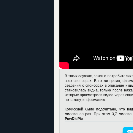
В таких случаях, закон о потребителя
всех спонсорах. В то же время, фирма
сведения о спонсорах в описание к ви
становилась видна, только после нажа
которые просмотрели видео через соци
по закону, информацию.
Комиссией было подсчитано, что вид
миллионов раз. При этом 3,7 миллио
PewDiePie
.