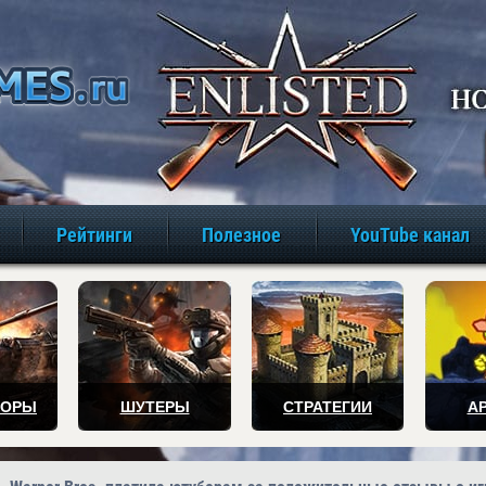
игры онлайн бе
Рейтинги
Полезное
YouTube канал
ТОРЫ
ШУТЕРЫ
СТРАТЕГИИ
А