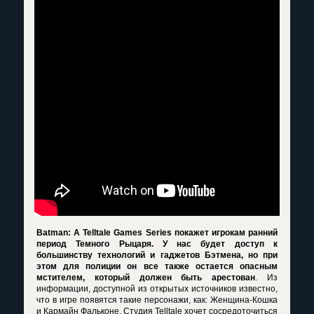
Batman: A Telltale Games Series покажет игрокам ранний
период Темного Рыцаря. У нас будет доступ к
большинству технологий и гаджетов Бэтмена, но при
этом для полиции он все также остается опасным
мстителем, который должен быть арестован
. Из
информации, доступной из открытых источников известно,
что в игре появятся такие персонажи, как: Женщина-Кошка
и Кармайн Фальконе. Студия Telltale хочет сосредоточиться