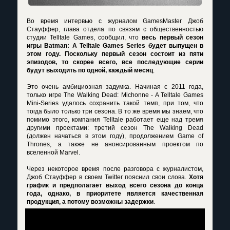
Во время интервью с журналом GamesMaster Джоб
Стауффер, глава отдела по связям с общественностью
студии Telltale Games, сообщил, что
весь первый сезон
игры Batman: A Telltale Games Series будет выпущен в
этом году. Поскольку первый сезон состоит из пяти
эпизодов, то скорее всего, все последующие серии
будут выходить по одной, каждый месяц
.
Это очень амбициозная задумка. Начиная с 2011 года,
только игре The Walking Dead: Michonne - A Telltale Games
Mini-Series удалось сохранить такой темп, при том, что
тогда было только три сезона. В то же время мы знаем, что
помимо этого, компания Telltale работает еще над тремя
другими проектами: третий сезон The Walking Dead
(должен начаться в этом году), продолжением Game of
Thrones, а также не анонсированным проектом по
вселенной Marvel.
Через некоторое время после разговора с журналистом,
Джоб Стауффер в своем Twitter пояснил свои слова.
Хотя
график и предполагает выход всего сезона до конца
года, однако, в приоритете является качественная
продукция, а потому возможны задержки
.