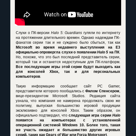
Слухи о ПК-версии
Halo 5: Guardians
гуляли по интернету
на протяжении длительного времен. Однако надеждам ПК-
фанатов серии так и не суждено было сбыться, так как
Microsoft во время недавнего выступления на E3
официально опровергла слухи о появлении
Halo 5
на ПК
.
Но, похоже, что это был последний представитель серии,
который так и останется недоступным для ПК-платформ.
Все последующие игры этой серии будут выходить как
для консолей Xbox, так и для персональных
компьютеров
.
Такую информацию сообщает сайт PC Gamer,
представители которого пообщались с
Филом Спенсером
,
вице-президентом Microsoft Studios. Редакция сайта
узнала, что компания не намерена продолжать свою же
политику, выпуская большинство игровой продукции
эксклюзивно для консолей Xbox. Таким образом, он
официально подтвердил, что
следующая игра серии
Halo
появится на компьютерах с установленной
операционной системой Windows 10. Более того, такая
же участь ожидает и большинство других игровых
серий, таких как Gears of War или Forza Motorsport
.