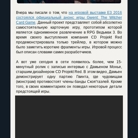
Вчера мы писали о том, что
на игровой выставке E3 2016
состоялся официальный анонс игры Gwent: The Witcher
Card Game
. Данный проект представляет собой абсолютно
самостоятельную карточную игру, прототипом которой
является одноименное развлечение в RPG Ведьмак 3. Во
время своего выступления компания CD Projekt Red
продемонстрировала только трейлер, в котором можно
было заметить короткие фрагменты игры. Игровой процесс
был описан словами самих разработчиков.
А вот уже сегодня в сети появилось более, чем 15-
минутный ролик с записью интервью с Дамьеном Монье,
старшим дизайнером CD Projekt Red. В этом видео, Дамьен
демонстрирует одну партию Гвинта, где чудовищам
(монстрам) противостоят члены банды Скоя'таэлей. Кроме
того, в своих комментариях он поведал некоторые детали
предстоящей игры.