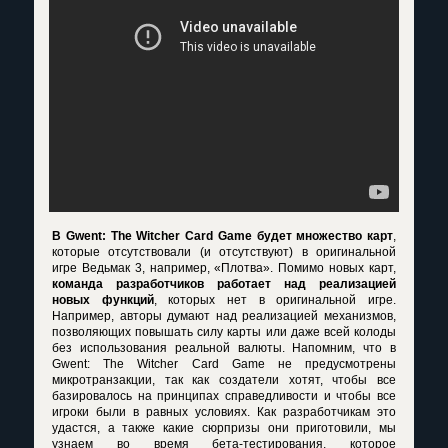
В Gwent: The Witcher Card Game будет множество карт
,
которые отсутствовали (и отсутствуют) в оригинальной
игре Ведьмак 3, например, «Плотва». Помимо новых карт,
команда разработчиков работает над реализацией
новых функций
, которых нет в оригинальной игре.
Например, авторы думают над реализацией механизмов,
позволяющих повышать силу карты или даже всей колоды
без использования реальной валюты. Напомним, что в
Gwent: The Witcher Card Game не предусмотрены
микротранзакции, так как создатели хотят, чтобы все
базировалось на принципах справедливости и чтобы все
игроки были в равных условиях. Как разработчикам это
удастся, а также какие сюрпризы они приготовили, мы
узнаем во время бета-тестирования, которое