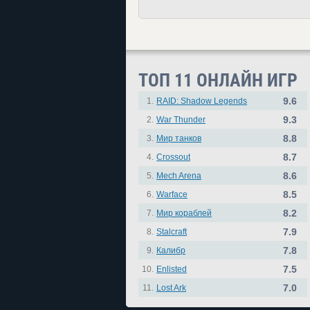
ТОП 11 ОНЛАЙН ИГР
9.6
1.
RAID: Shadow Legends
9.3
2.
War Thunder
8.8
3.
Мир танков
8.7
4.
Crossout
8.6
5.
Mech Arena
8.5
6.
Warface
8.2
7.
Мир кораблей
7.9
8.
Stalcraft
7.8
9.
Калибр
7.5
10.
Enlisted
7.0
11.
Lost Ark