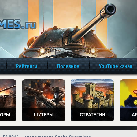
игры онлайн бе
Рейтинги
Полезное
YouTube канал
ТОРЫ
ШУТЕРЫ
СТРАТЕГИИ
А