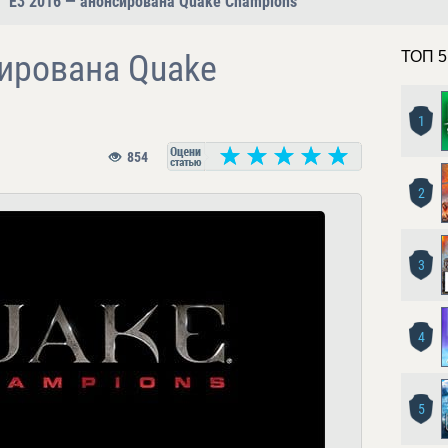
E3 2016 — анонсирована Quake Champions
сирована Quake
ТОП 5
1
854
2
3
4
5