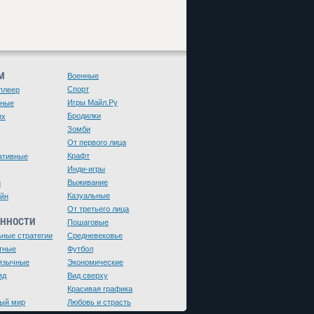
М
Военные
Спорт
плеер
Игры Майл.Ру
чные
Бродилки
их
Зомби
От первого лица
Крафт
ативные
Инди-игры
Выживание
и
Казуальные
йн
От третьего лица
ЕННОСТИ
Пошаговые
ьные стратегии
Средневековье
тные
Футбол
язычные
Экономические
яд
Вид сверху
Красивая графика
ый мир
Любовь и страсть