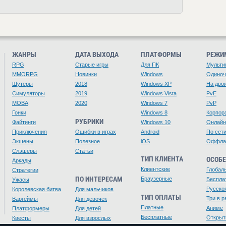
ЖАНРЫ
ДАТА ВЫХОДА
ПЛАТФОРМЫ
РЕЖИ
RPG
Старые игры
Для ПК
Мульти
MMORPG
Новинки
Windows
Одино
Шутеры
2018
Windows XP
На дво
Симуляторы
2019
Windows Vista
PvE
MOBA
2020
Windows 7
PvP
Гонки
Windows 8
Корпор
РУБРИКИ
Файтинги
Windows 10
Онлайн
Приключения
Ошибки в играх
Android
По сет
Экшены
Полезное
iOS
Оффла
Слэшеры
Статьи
ТИП КЛИЕНТА
ОСОБ
Аркады
Клиентские
Глобал
Стратегии
ПО ИНТЕРЕСАМ
Браузерные
Беспла
Ужасы
Русско
Королевская битва
Для мальчиков
ТИП ОПЛАТЫ
Три в р
Варгеймы
Для девочек
Платные
Аниме
Платформеры
Для детей
Бесплатные
Открыт
Квесты
Для взрослых