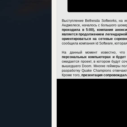
Выступление Bethesda Softworks, на и
Анджелесе, началось с большого шок
проходила в 5:00), компания анонс
является продолжением легендарной с
ориентироваться на сетевые соревн
сообщила компания id Software, котора
На данный момент известно, чт
персональных компьютерах и будет 
ожидается проект, в котором будут со
вышедшего Doom. Многие геймеры поло
разработку Quake Champions отвечают
Кроме того,
презентация сопровожда