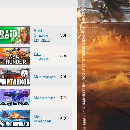
Raid:
Shadow
9.4
Legends
War
8.8
Thunder
Мир танков
7.4
Mech Arena
7.1
Мир
6.2
кораблей