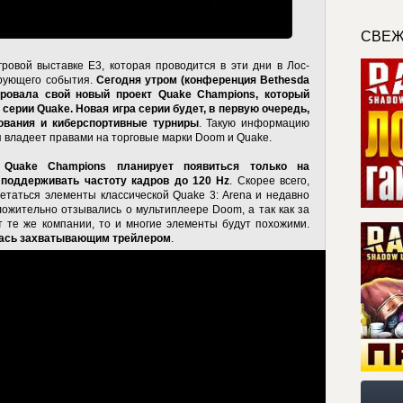
СВЕЖ
гровой выставке E3, которая проводится в эти дни в Лос-
ирующего события.
Сегодня утром (конференция Bethesda
ировала свой новый проект Quake Champions, который
ерии Quake. Новая игра серии будет, в первую очередь,
ования и киберспортивные турниры
. Такую информацию
я владеет правами на торговые марки Doom и Quake.
о
Quake Champions планирует появиться только на
поддерживать частоту кадров до 120 Hz
. Скорее всего,
четаться элементы классической Quake 3: Arena и недавно
жительно отзывались о мультиплеере Doom, а так как за
 те же компании, то и многие элементы будут похожими.
лась захватывающим трейлером
.