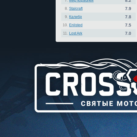
8.2
7.
Мир кораблей
7.9
8.
Stalcraft
7.8
9.
Калибр
7.5
10.
Enlisted
7.0
11.
Lost Ark