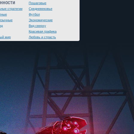
ЕННОСТИ
Пошаговые
ьные стратегии
Средневековье
тные
Футбол
язычные
Экономические
яд
Вид сверху
Красивая графика
ый мир
Любовь и страсть