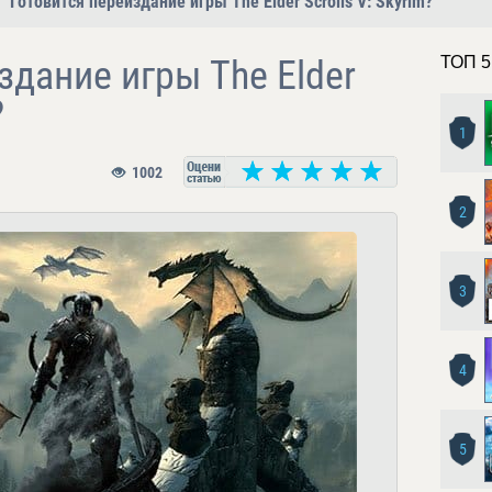
Готовится переиздание игры The Elder Scrolls V: Skyrim?
здание игры The Elder
ТОП 5
?
1
1002
2
3
4
5