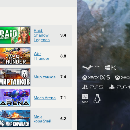
Raid:
Shadow
9.4
Legends
War
8.8
Thunder
Мир танков
7.4
Mech Arena
7.1
Мир
6.2
кораблей