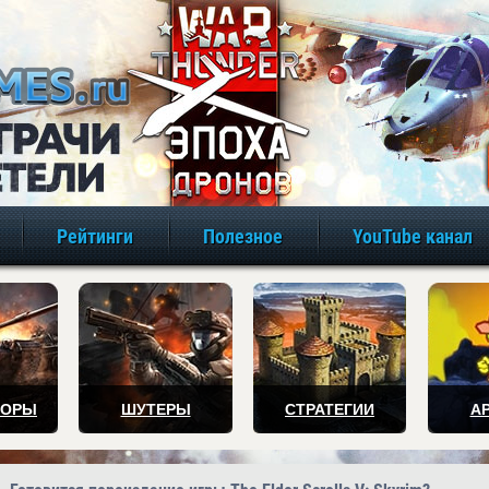
игры онлайн бе
Рейтинги
Полезное
YouTube канал
ТОРЫ
ШУТЕРЫ
СТРАТЕГИИ
А