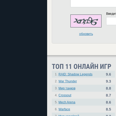
Введи
обновить
ТОП 11 ОНЛАЙН ИГР
9.6
1.
RAID: Shadow Legends
9.3
2.
War Thunder
8.8
3.
Мир танков
8.7
4.
Crossout
8.6
5.
Mech Arena
8.5
6.
Warface