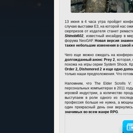
13 июня в 4 часа утра пройдет конфе
случаю выставки E3, на которой нас ож
сюрпризов от издателя станет ремастер
Shinobi602
, известный инсайдер в ми
форума NeoGAF.
Новая версия знамен
также небольшие изменения в самой иг
Чего еще можно ожидать на конферен
долгожданный анонс Prey 2
, которая
похожа на игры серии System Shock. К
Order 2, Dishonored 2 и еще одно дополн
только наши предположения. Что готови
Напомним, что The Elder Scrolls V
персональных компьютерах в 2011 году
игровой индустрии, а количество про
выступаем в роли одного из последн
профессия больше не нужна, а мощных
один прекрасный день они вернулись
значимых во всем жанре RPG
.