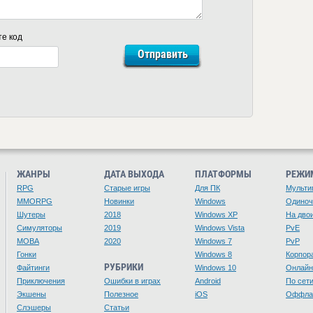
те код
ЖАНРЫ
ДАТА ВЫХОДА
ПЛАТФОРМЫ
РЕЖИ
RPG
Старые игры
Для ПК
Мульти
MMORPG
Новинки
Windows
Одино
Шутеры
2018
Windows XP
На дво
Симуляторы
2019
Windows Vista
PvE
MOBA
2020
Windows 7
PvP
Гонки
Windows 8
Корпор
РУБРИКИ
Файтинги
Windows 10
Онлайн
Приключения
Ошибки в играх
Android
По сет
Экшены
Полезное
iOS
Оффла
Слэшеры
Статьи