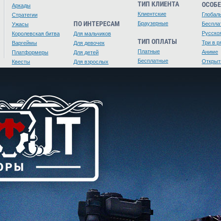
ТИП КЛИЕНТА
ОСОБ
Аркады
Клиентские
Глобал
Стратегии
ПО ИНТЕРЕСАМ
Браузерные
Беспла
Ужасы
Русско
Королевская битва
Для мальчиков
ТИП ОПЛАТЫ
Три в р
Варгеймы
Для девочек
Платные
Аниме
Платформеры
Для детей
Бесплатные
Открыт
Квесты
Для взрослых