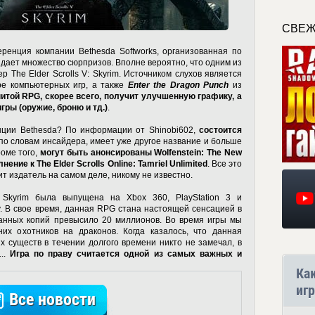
СВЕЖ
ренция компании Bethesda Softworks, организованная по
идает множество сюрпризов. Вполне вероятно, что одним из
 The Elder Scrolls V: Skyrim. Источником слухов является
ре компьютерных игр, а также
Enter the Dragon Punch
из
итой RPG, скорее всего, получит улучшенную графику, а
ры (оружие, броню и тд.)
.
ции Bethesda? По информации от Shinobi602,
состоится
, по словам инсайдера, имеет уже другое название и больше
роме того,
могут быть анонсированы Wolfenstein: The New
ение к The Elder Scrolls Online: Tamriel Unlimited
. Все это
т издатель на самом деле, никому не известно.
: Skyrim была выпущена на Xbox 360, PlayStation 3 и
. В свое время, данная RPG стана настоящей сенсацией в
данных копий превысило 20 миллионов. Во время игры мы
их охотников на драконов. Когда казалось, что данная
 существ в течении долгого времени никто не замечал, в
...
Игра по праву считается одной из самых важных и
Ка
игр
Все новости