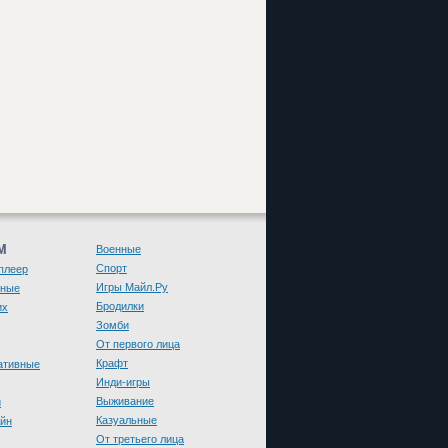
М
Военные
Спорт
плеер
Игры Майл.Ру
чные
Бродилки
их
Зомби
От первого лица
Крафт
ативные
Инди-игры
Выживание
и
Казуальные
йн
От третьего лица