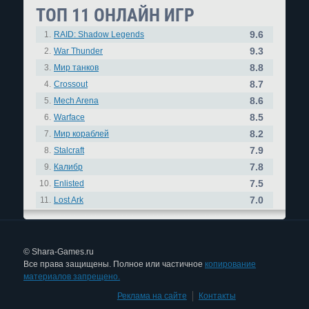
ТОП 11 ОНЛАЙН ИГР
9.6
1.
RAID: Shadow Legends
9.3
2.
War Thunder
8.8
3.
Мир танков
8.7
4.
Crossout
8.6
5.
Mech Arena
8.5
6.
Warface
8.2
7.
Мир кораблей
7.9
8.
Stalcraft
7.8
9.
Калибр
7.5
10.
Enlisted
7.0
11.
Lost Ark
© Shara-Games.ru
Все права защищены. Полное или частичное
копирование
материалов запрещено.
Реклама на сайте
|
Контакты