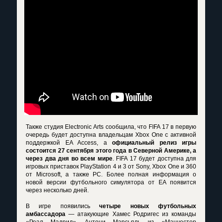
Также студия Electronic Arts сообщила, что FIFA 17 в первую
очередь будет доступна владельцам Xbox One с активной
поддержкой EA Access, а
официальный релиз игры
состоится 27 сентября этого года в Северной Америке, а
через два дня во всем мире
. FIFA 17 будет доступна для
игровых приставок PlayStation 4 и 3 от Sony, Xbox One и 360
от Microsoft, а также PC. Более полная информация о
новой версии футбольного симулятора от EA появится
через несколько дней.
В игре появились
четыре новых футбольных
амбассадора
— атакующие Хамес Родригес из команды