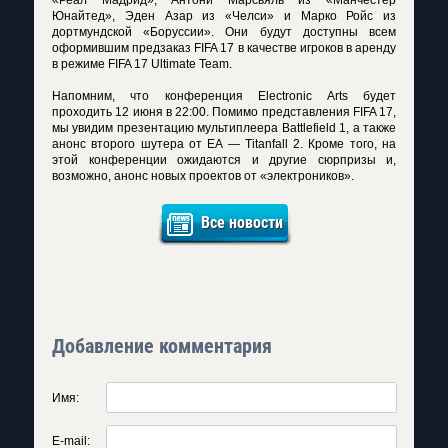
«Реал Мадрид», Антони Марсьяль из «Манчестер
Юнайтед», Эден Азар из «Челси» и Марко Ройс из
дортмундской «Боруссии». Они будут доступны всем
оформившим предзаказ FIFA 17 в качестве игроков в аренду
в режиме FIFA 17 Ultimate Team.
Напомним, что конференция Electronic Arts будет
проходить 12 июня в 22:00. Помимо представления FIFA 17,
мы увидим презентацию мультиплеера Battlefield 1, а также
анонс второго шутера от EA — Titanfall 2. Кроме того, на
этой конференции ожидаются и другие сюрпризы и,
возможно, анонс новых проектов от «электроников».
Все новости
Добавление комментария
Имя:
E-mail: