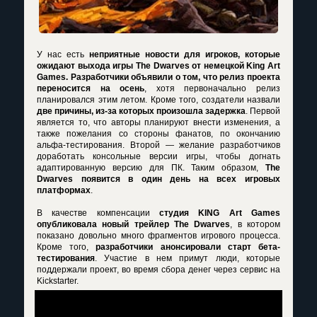
У нас есть
неприятные новости для игроков, которые
ожидают выхода игры The Dwarves от немецкой King Art
Games. Разработчики объявили о том, что релиз проекта
переносится на осень
, хотя первоначально релиз
планировался этим летом. Кроме того, создатели назвали
две причины, из-за которых произошла задержка
. Первой
является то, что авторы планируют внести изменения, а
также пожелания со стороны фанатов, по окончанию
альфа-тестирования. Второй — желание разработчиков
доработать консольные версии игры, чтобы догнать
адаптированную версию для ПК. Таким образом,
The
Dwarves появится в один день на всех игровых
платформах
.
В качестве компенсации
студия KING Art Games
опубликовала новый трейлер The Dwarves
, в котором
показано довольно много фрагментов игрового процесса.
Кроме того,
разработчики анонсировали старт бета-
тестирования
. Участие в нем примут люди, которые
поддержали проект, во время сбора денег через сервис на
Kickstarter.