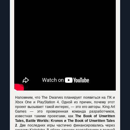
Напомним, что The Dwarves планирует появиться на ПК и
Xbox One и PlayStation 4. Одной из причин, почему этот
проект вызывает такой интерес, — это его авторы. King Art
Games — это проверенная команда разработчиков,
известная такими проектами, как
The Book of Unwritten
Tales, Battle Worlds: Kronos и The Book of Unwritten Tales
2
. Две последних игры частично финансировались через