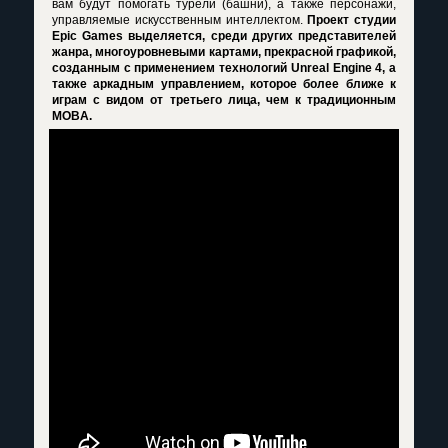
вам будут помогать турели (башни), а также персонажи,
управляемые искусственным интеллектом.
Проект студии
Epic Games выделяется, среди других представителей
жанра, многоуровневыми картами, прекрасной графикой,
созданным с применением технологий Unreal Engine 4, а
также аркадным управлением, которое более ближе к
играм с видом от третьего лица, чем к традиционным
MOBA.