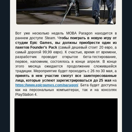
Вот уже несколько недель MOBA Paragon находится в
раннем доступе Steam. Ч
тобы поиграть в новую игру от
студии Epic Games, вы должны приобрести один из
пакетов Founder’s Pack
(самый дешевый стоит 20 евро, а
самый дорогой 99,99 евро). К счастью, время от времени,
разработчик проводит открытое бета-тестирование,
первое, напомним, состоялось в конце апреля. В конце
этого месяца ожидается продолжение сложившейся
традиции. Мероприятие будет проходить с 26 по 30 мая, а
принять в нем участие смогут все заинтересованные
лица, которые успеют зарегистрироваться до 25 мая
на
https://www.epicgames.com/paragon/
. Бета будет доступна
как на персональных компьютерах, так и на консолях
PlayStation 4.