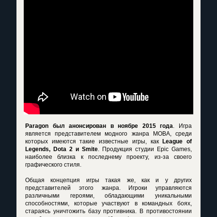
Paragon был анонсирован в ноябре 2015 года
. Игра
является представителем модного жанра MOBA, среди
которых имеются такие известные игры, как
League of
Legends, Dota 2 и Smite
. Продукция студии Epic Games,
наиболее близка к последнему проекту, из-за своего
графического стиля.
Общая концепция игры такая же, как и у других
представителей этого жанра. Игроки управляются
различными героями, обладающими уникальными
способностями, которые участвуют в командных боях,
стараясь уничтожить базу противника. В противостоянии