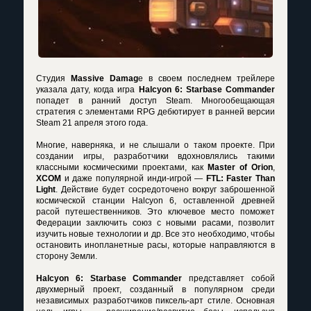
Студия
Massive Damag
e в своем последнем трейлере
указала дату, когда игра
Halcyon 6: Starbase Commander
попадет в ранний доступ Steam. Многообещающая
стратегия с элементами RPG дебютирует в ранней версии
Steam 21 апреля этого года.
Многие, наверняка, и не слышали о таком проекте. При
создании игры, разработчики вдохновлялись такими
классными космическими проектами, как
Master of Orion
,
XCOM
и даже популярной инди-игрой —
FTL: Faster Than
Light
. Действие будет сосредоточено вокруг заброшенной
космической станции Halcyon 6, оставленной древней
расой путешественников. Это ключевое место поможет
Федерации заключить союз с новыми расами, позволит
изучить новые технологии и др. Все это необходимо, чтобы
остановить инопланетные расы, которые направляются в
сторону Земли.
Halcyon 6: Starbase Commander
представляет собой
двухмерный проект, созданный в популярном среди
независимых разработчиков пиксель-арт стиле. Основная