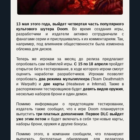
13 мая этого года, выйдет четвертая часть популярного
культового шутера Doom
. Во время создания игры,
разработчики и издатели активно сотрудничали с
фанатами серии и прислушивались к их комментариям. Так,
например, под влиянием общественности была изменена
обложка для дисков.
Теперь же игрокам за месяц до релиза предлагают
опробовать сам геймплей игры.
С 15 по 18 апреля
пройдет
открытое бета-тестирование, в ходе которого игроки смогут
оценить наработки разработчиков. Игрокам позволят
опробовать
два режима мультиплеера
(Team Deathmatch
и Warpath) и
две карты
(Heatwave и Infernal). Также в
распоряжении тестировщиков будет
девять видов оружия
,
несколько наборов брони и один демон.
Помимо информации о предстоящем тестировании,
издатель также сообщил, что к игре Doom планируется
выпустить
три платных дополнения
.
Первое DLC выйдет
уже этим летом
и будет включать в себя три новые карты,
наборы брони, оружия и другие бонусы.
Помимо этого, в компании сообщили, что планируют
выпускать бесплатные обновления для редактора