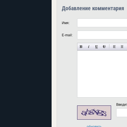
Добавление комментария
Имя:
E-mail:
Введи
обновить