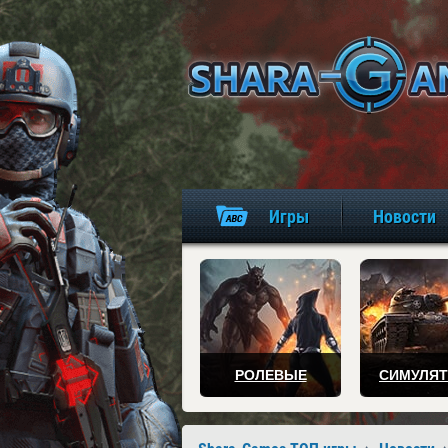
Игры
Новости
РОЛЕВЫЕ
СИМУЛЯ