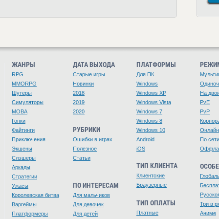
ЖАНРЫ
ДАТА ВЫХОДА
ПЛАТФОРМЫ
РЕЖИ
RPG
Старые игры
Для ПК
Мульти
MMORPG
Новинки
Windows
Одино
Шутеры
2018
Windows XP
На дво
Симуляторы
2019
Windows Vista
PvE
MOBA
2020
Windows 7
PvP
Гонки
Windows 8
Корпор
РУБРИКИ
Файтинги
Windows 10
Онлайн
Приключения
Ошибки в играх
Android
По сет
Экшены
Полезное
iOS
Оффла
Слэшеры
Статьи
ТИП КЛИЕНТА
ОСОБ
Аркады
Клиентские
Глобал
Стратегии
ПО ИНТЕРЕСАМ
Браузерные
Беспла
Ужасы
Русско
Королевская битва
Для мальчиков
ТИП ОПЛАТЫ
Три в р
Варгеймы
Для девочек
Платные
Аниме
Платформеры
Для детей