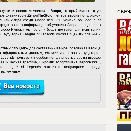
пустили нового чемпиона –
Азира
, который имеет титул
СВЕЖ
тан дизайнером
ZenonTheStoic
. Теперь игроки популярной
енить Азира среди более чем 120 чемпионов League of
представлена информация об умениях Азира, поведении в
Вскоре Император пустыни будет доступен для испытаний
м, аудитория League of Legends сможет оценить слабые и
естных площадок для состязаний в мире, созданная в конце
о официальным данным, ежемесячно игровая аудитория
f Legends пользуется особой популярностью среди игроков
ая и четкая графика, широкий ассортимент персонажей,
и League of Legends завоевать популярность среди
 всему миру.
Все новости