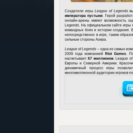
Создатели игры
League of Legends
вы
императора пустыни
. Герой разрабо
онлайн-арены имеют возможность оц
Legends. На официальном сайте игры 
командных боях и истории создания. 
непосредственно в игре, таким образо
сильные стороны Азира.
League of Legends
– одна из самых изв
2009 года компанией
Riot Games
. П
насчитывает
67 миллионов
. League o
Европы и Северной Америки. Красочн
динамичный процесс игры позволил
многомиллионной аудитории игроков по