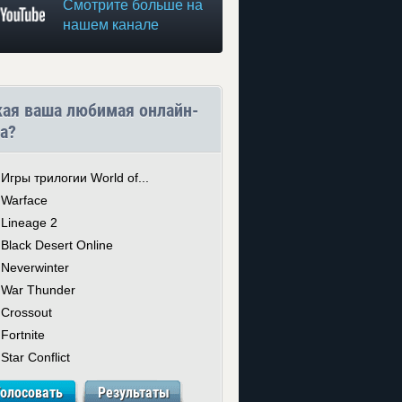
Смотрите больше на
нашем канале
кая ваша любимая онлайн-
а?
Игры трилогии World of...
Warface
Lineage 2
Black Desert Online
Neverwinter
War Thunder
Crossout
Fortnite
Star Conflict