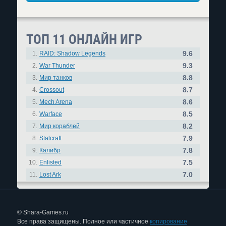
ТОП 11 ОНЛАЙН ИГР
9.6
1.
RAID: Shadow Legends
9.3
2.
War Thunder
8.8
3.
Мир танков
8.7
4.
Crossout
8.6
5.
Mech Arena
8.5
6.
Warface
8.2
7.
Мир кораблей
7.9
8.
Stalcraft
7.8
9.
Калибр
7.5
10.
Enlisted
7.0
11.
Lost Ark
© Shara-Games.ru
Все права защищены. Полное или частичное
копирование