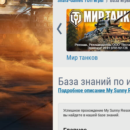
Shara-Games ТОП игры
База игры
Prev
nder
Мир танков
База знаний по 
Подробное описание My Sunny R
Успешное прохождение My Sunny Resort
вы найдете в нашей базе знаний.
Главное