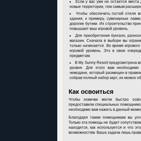
Если у вас уже не остается места
новые территории, тем самым расшири
Чтобы обеспечить гостей отеля в
здания, к примеру, сувенирные лавк
дорогие бутики. Их строительство при
повышают ваш игровой уровень.
Для приобретения бунгало, разноо
магазин. Сначала в выборе вы огран
только начинается. Во время игровог
игровой уровень. Это в свою очере
предметам.
В My Sunny Resort предусмотрена в
уровня. Для этого вам необходимо
чемодане, который размещен в правом 
собрав полный набор карт, их можно 
Как освоиться
Чтобы новички могли быстро освои
предоставили специальных помощников
необходимо вам нажать в данный момент
Благодаря таким помощникам вы усп
Только эта помощь не будет сопутствова
находится, как используется и что эт
возможностям. Ваша задача лишь прави