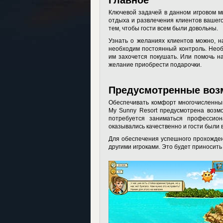
Ключевой задачей в данном игровом м
отдыха и развлечения клиентов вашего
тем, чтобы гости всем были довольны.
Узнать о желаниях клиентов можно, на
необходим постоянный контроль. Необх
им захочется покушать. Или помочь на
желание приобрести подарочки.
Предусмотренные воз
Обеспечивать комфорт многочисленны
My Sunny Resort предусмотрена возм
потребуется заниматься профессион
оказывались качественно и гости были 
Для обеспечения успешного прохожден
другими игроками. Это будет приносит