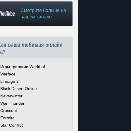
Смотрите больше на
нашем канале
кая ваша любимая онлайн-
а?
Игры трилогии World of...
Warface
Lineage 2
Black Desert Online
Neverwinter
War Thunder
Crossout
Fortnite
Star Conflict