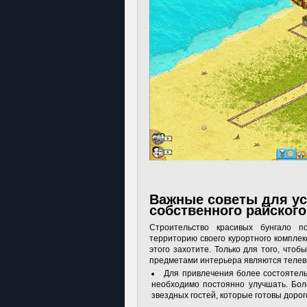
Важные советы для ус
собственного райского
Строительство красивых бунгало 
территорию своего курортного комплек
этого захотите. Только для того, что
предметами интерьера являются телеви
Для привлечения более состоятель
необходимо постоянно улучшать. Бол
звездных гостей, которые готовы дорого