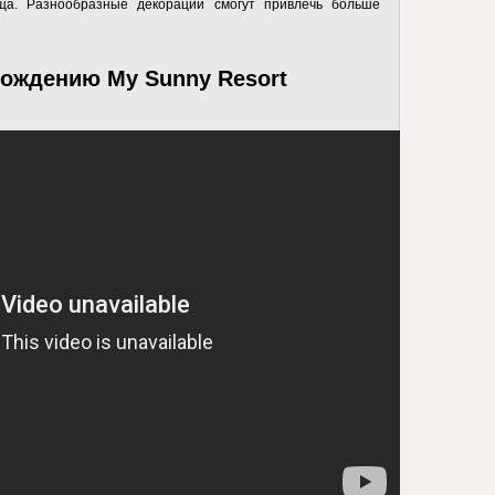
ща. Разнообразные декорации смогут привлечь больше
ождению My Sunny Resort