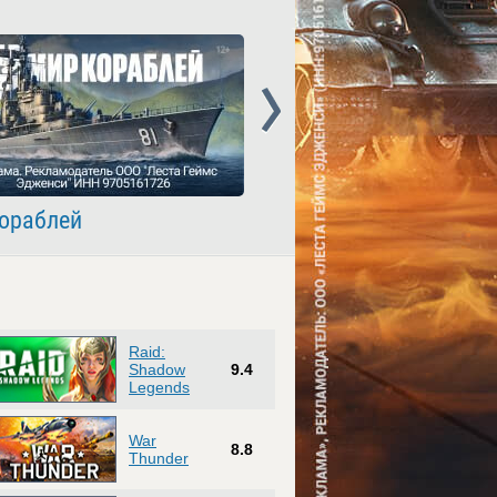
Next
ораблей
Crossout
Raid:
Shadow
9.4
Legends
War
8.8
Thunder