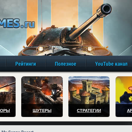
игры онлайн бе
Рейтинги
Полезное
YouTube канал
ТОРЫ
ШУТЕРЫ
СТРАТЕГИИ
А