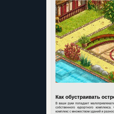
Как обустраивать остр
В ваши руки попадает малопривлекате
собственного курортного комплекса
комплекс с множеством зданий и разн