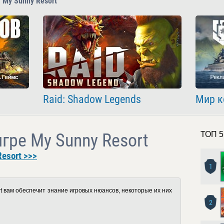
 My Sunny Resort
Raid: Shadow Legends
Мир к
игре My Sunny Resort
ТОП 5
esort >>>
1
 вам обеспечит знание игровых нюансов, некоторые их них
2