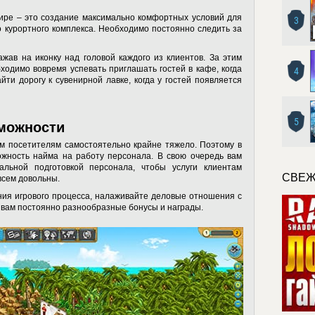
ире – это создание максимально комфортных условий для
3
 курортного комплекса. Необходимо постоянно следить за
жав на иконку над головой каждого из клиентов. За этим
одимо вовремя успевать приглашать гостей в кафе, когда
4
йти дорогу к сувенирной лавке, когда у гостей появляется
5
можности
м посетителям самостоятельно крайне тяжело. Поэтому в
ожность найма на работу персонала. В свою очередь вам
альной подготовкой персонала, чтобы услуги клиентам
СВЕЖ
всем довольны.
ия игрового процесса, налаживайте деловые отношения с
ь вам постоянно разнообразные бонусы и награды.