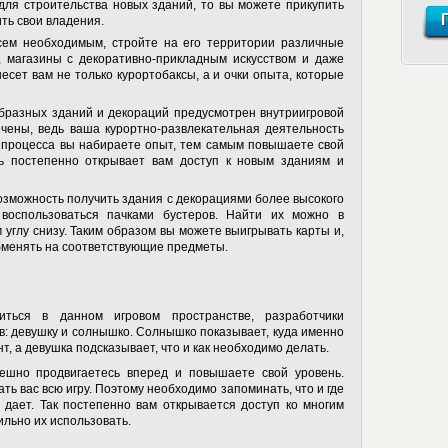
 для строительства новых зданий, то вы можете прикупить
ть свои владения.
сем необходимым, стройте на его территории различные
и, магазины с декоративно-прикладным искусством и даже
несет вам не только курортобаксы, а и очки опыта, которые
бразных зданий и декораций предусмотрен внутриигровой
ичены, ведь ваша курортно-развлекательная деятельность
о процесса вы набираете опыт, тем самым повышаете свой
дь постепенно открывает вам доступ к новым зданиям и
озможность получить здания с декорациями более высокого
 воспользоваться пачками бустеров. Найти их можно в
углу снизу. Таким образом вы можете выигрывать карты и,
обменять на соответствующие предметы.
ться в данном игровом пространстве, разработчики
: девушку и солнышко. Солнышко показывает, куда именно
, а девушка подсказывает, что и как необходимо делать.
ешно продвигаетесь вперед и повышаете свой уровень.
ть вас всю игру. Поэтому необходимо запоминать, что и где
о дает. Так постепенно вам открывается доступ ко многим
льно их использовать.