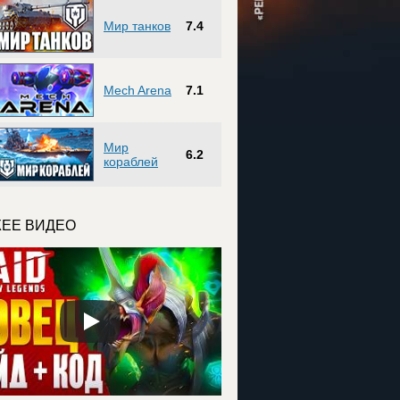
Мир танков
7.4
Mech Arena
7.1
Мир
6.2
кораблей
ЕЕ ВИДЕО