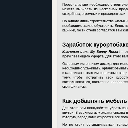
Первоначально необходимо строительст
можете выбирать из нескольких предс
свадебных, огромных и президентских.
Но одного лишь строительства жилья н
необходимо жилье обустроить. Лишь по
кабинки, гости отеля согласятся там жит
Заработок курортобак
Ключевая цель My Sunny Resort
– эт
преуспевающего курорта. Для этого вам
Основным источником дохода для мене
необходимо ухаживать, организовывать
в магазинах отеля им различные вещи.
тому, чтобы потратить свои курор
воспользоваться, постоянно направляя 
свои финансы.
Как добавлять мебель
Для этого вам понадобится убрать кры
внутри. В верхнем углу экрана справа
которую, перед вами откроется все по
Но не стоит останавливаться только