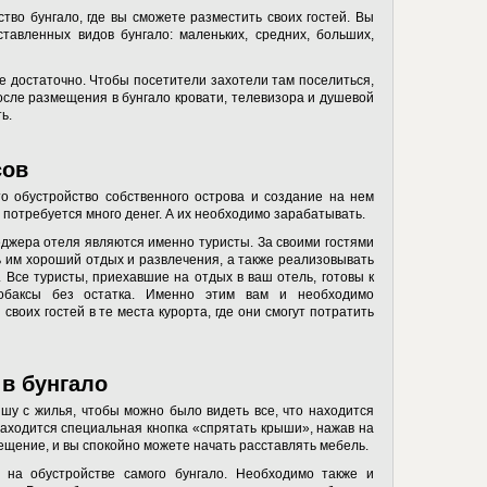
во бунгало, где вы сможете разместить своих гостей. Вы
тавленных видов бунгало: маленьких, средних, больших,
е достаточно. Чтобы посетители захотели там поселиться,
сле размещения в бунгало кровати, телевизора и душевой
ь.
сов
о обустройство собственного острова и создание на нем
 потребуется много денег. А их необходимо зарабатывать.
джера отеля являются именно туристы. За своими гостями
 им хороший отдых и развлечения, а также реализовывать
 Все туристы, приехавшие на отдых в ваш отель, готовы к
тобаксы без остатка. Именно этим вам и необходимо
своих гостей в те места курорта, где они смогут потратить
 в бунгало
шу с жилья, чтобы можно было видеть все, что находится
 находится специальная кнопка «спрятать крыши», нажав на
мещение, и вы спокойно можете начать расставлять мебель.
 на обустройстве самого бунгало. Необходимо также и