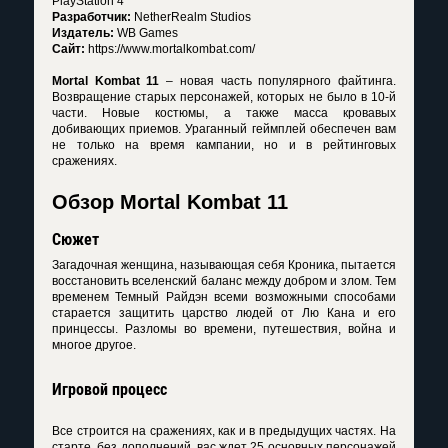
PlayStation 4
Разработчик:
NetherRealm Studios
Издатель:
WB Games
Сайт:
https://www.mortalkombat.com/
Mortal Kombat 11
– новая часть популярного файтинга.
Возвращение старых персонажей, которых не было в 10-й
части. Новые костюмы, а также масса кровавых
добивающих приемов. Ураганный геймплей обеспечен вам
не только на время кампании, но и в рейтинговых
сражениях.
Обзор Mortal Kombat 11
Сюжет
Загадочная женщина, называющая себя Кроника, пытается
восстановить вселенский баланс между добром и злом. Тем
временем Темный Райдэн всеми возможными способами
старается защитить царство людей от Лю Кана и его
принцессы. Разломы во времени, путешествия, война и
многое другое.
Игровой процесс
Все строится на сражениях, как и в предыдущих частях. На
старте, без дополнений, вас ждет 25 основных персонажей