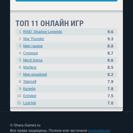
ТОП 11 ОНЛАЙН ИГР
9.6
1.
RAID: Shadow Legends
9.3
2.
War Thunder
8.8
3.
Мир танков
8.7
4.
Crossout
8.6
5.
Mech Arena
8.5
6.
Warface
8.2
7.
Мир кораблей
7.9
8.
Stalcraft
7.8
9.
Калибр
7.5
10.
Enlisted
7.0
11.
Lost Ark
© Shara-Games.ru
Все права защищены. Полное или частичное
копирование