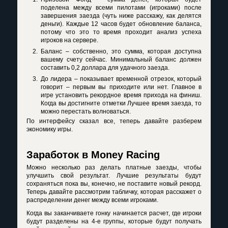
поделена между всеми пилотами (игроками) после
завершения заезда (чуть ниже расскажу, как делятся
деньги). Каждые 12 часов будет обновление баланса,
потому что это то время проходит анализ успеха
игроков на сервере.
Баланс – собственно, это сумма, которая доступна
вашему счету сейчас. Минимальный баланс должен
составить 0,2 доллара для удачного заезда.
До лидера – показывает временной отрезок, который
говорит – первым вы приходите или нет. Главное в
игре установить рекордное время прихода на финиш.
Когда вы достигните отметки Лучшее время заезда, то
можно перестать волноваться.
По интерфейсу сказал все, теперь давайте разберем
экономику игры.
Заработок в Money Racing
Можно несколько раз делать платные заезды, чтобы
улучшить свой результат. Лучшие результаты будут
сохраняться пока вы, конечно, не поставите новый рекорд.
Теперь давайте рассмотрим табличку, которая расскажет о
распределении денег между всеми игроками.
Когда вы заканчиваете гонку начинается расчет, где игроки
будут разделены на 4-е группы, которые будут получать