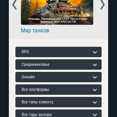
Prev
Next
Мир танков
Raid: 
RPG
Средневековье
Онлайн
Все платформы
Все типы клиента
Все годы выхода