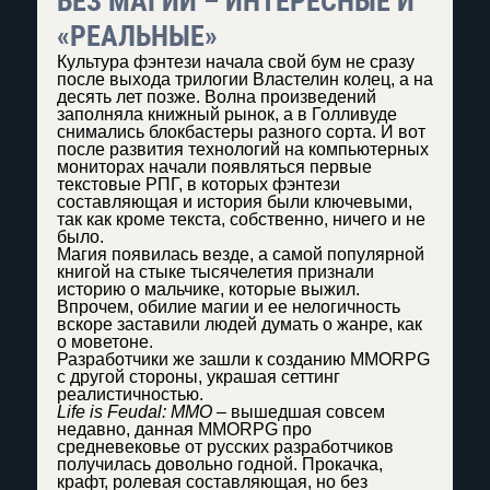
БЕЗ МАГИИ – ИНТЕРЕСНЫЕ И
«РЕАЛЬНЫЕ»
Культура фэнтези начала свой бум не сразу
после выхода трилогии Властелин колец, а на
десять лет позже. Волна произведений
заполняла книжный рынок, а в Голливуде
снимались блокбастеры разного сорта. И вот
после развития технологий на компьютерных
мониторах начали появляться первые
текстовые РПГ, в которых фэнтези
составляющая и история были ключевыми,
так как кроме текста, собственно, ничего и не
было.
Магия появилась везде, а самой популярной
книгой на стыке тысячелетия признали
историю о мальчике, которые выжил.
Впрочем, обилие магии и ее нелогичность
вскоре заставили людей думать о жанре, как
о моветоне.
Разработчики же зашли к созданию MMORPG
с другой стороны, украшая сеттинг
реалистичностью.
Life is Feudal: MMO
– вышедшая совсем
недавно, данная MMORPG про
средневековье от русских разработчиков
получилась довольно годной. Прокачка,
крафт, ролевая составляющая, но без