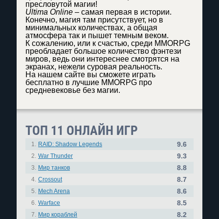
пресловутой магии!
Ultima Online
– самая первая в истории.
Конечно, магия там присутствует, но в
минимальных количествах, а общая
атмосфера так и пышет темным веком.
К сожалению, или к счастью, среди MMORPG
преобладает большое количество фэнтези
миров, ведь они интереснее смотрятся на
экранах, нежели суровая реальность.
На нашем сайте вы сможете играть
бесплатно в лучшие MMORPG про
средневековье без магии.
ТОП 11 ОНЛАЙН ИГР
9.6
1.
RAID: Shadow Legends
9.3
2.
War Thunder
8.8
3.
Мир танков
8.7
4.
Crossout
8.6
5.
Mech Arena
8.5
6.
Warface
8.2
7.
Мир кораблей