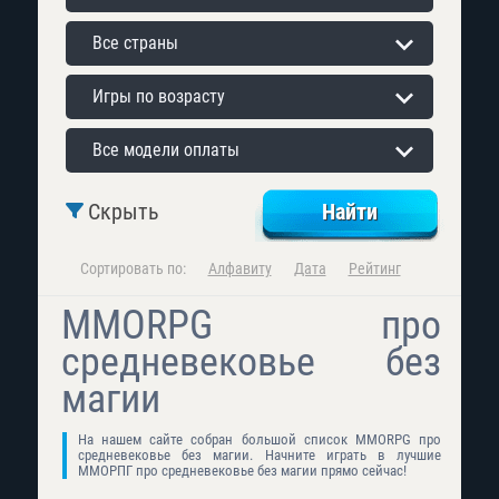
Все страны
Игры по возрасту
Все модели оплаты
Скрыть
Сортировать по:
Алфавиту
Дата
Рейтинг
MMORPG про
средневековье без
магии
На нашем сайте собран большой список MMORPG про
средневековье без магии. Начните играть в лучшие
ММОРПГ про средневековье без магии прямо сейчас!