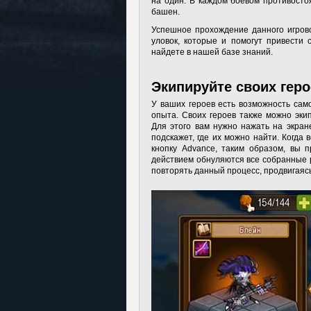
на один. В каждом боевом противосто
башен.
Успешное прохождение данного игрово
уловок, которые и помогут привести 
найдете в нашей базе знаний.
Экипируйте своих гер
У ваших героев есть возможность сам
опыта. Своих героев также можно эки
Для этого вам нужно нажать на экран
подскажет, где их можно найти. Когда
кнопку Advance, таким образом, вы 
действием обнуляются все собранные р
повторять данный процесс, продвигаясь