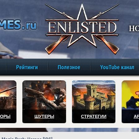
игры онлайн бе
Рейтинги
Полезное
YouTube канал
ТОРЫ
ШУТЕРЫ
СТРАТЕГИИ
А