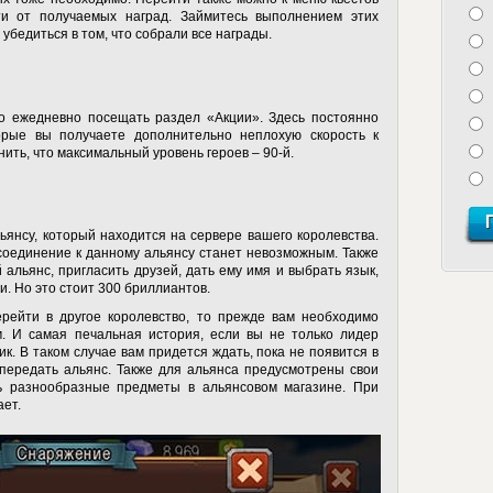
ти от получаемых наград. Займитесь выполнением этих
е убедиться в том, что собрали все награды.
но ежедневно посещать раздел «Акции». Здесь постоянно
орые вы получаете дополнительно неплохую скорость к
мнить, что максимальный уровень героев – 90-й.
янсу, который находится на сервере вашего королевства.
соединение к данному альянсу станет невозможным. Также
 альянс, пригласить друзей, дать ему имя и выбрать язык,
и. Но это стоит 300 бриллиантов.
ерейти в другое королевство, то прежде вам необходимо
. И самая печальная история, если вы не только лидер
ик. В таком случае вам придется ждать, пока не появится в
 передать альянс. Также для альянса предусмотрены свои
ь разнообразные предметы в альянсовом магазине. При
ает.