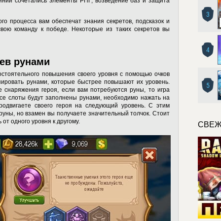
янии сочетались элементы РПГ, возведение баз и защита
3
го процесса вам обеспечат знания секретов, подсказок и
свою команду к победе. Некоторые из таких секретов вы
4
оев рунами
остоятельного повышения своего уровня с помощью очков
пировать рунами, которые быстрее повышают их уровень.
5
е снаряжения героя, если вам потребуются руны, то игра
 все слоты будут заполнены рунами, необходимо нажать на
продвигаете своего героя на следующий уровень. С этим
уны, но взамен вы получаете значительный толчок. Стоит
 от одного уровня к другому.
СВЕЖ