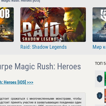
 Magic Rush: Heroes [iOS]
Raid: Shadow Legends
Мир к
игре Magic Rush: Heroes
ТОП 5
1
: Heroes [iOS] >>>
2
стоит сражаться с многочисленными монстрами, чтобы
едстоит принять участие в захватывающих поединках один