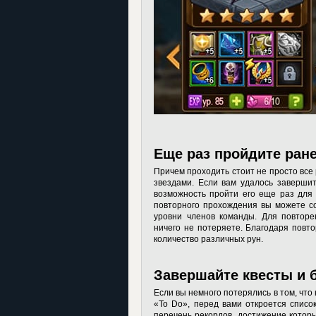
Еще раз пройдите ран
Причем проходить стоит не просто все
звездами. Если вам удалось завершит
возможность пройти его еще раз для 
повторного прохождения вы можете с
уровни членов команды. Для повторе
ничего не потеряете. Благодаря пов
количество различных рун.
Завершайте квесты и 
Если вы немного потерялись в том, что 
«To Do», перед вами откроется список
перечень рекордов, достижение котор