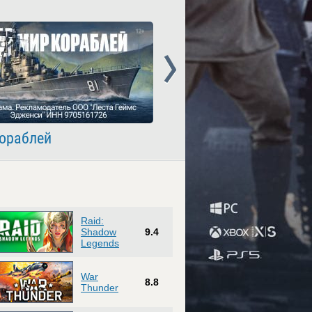
Next
ораблей
Crossout
Raid:
Shadow
9.4
Legends
War
8.8
Thunder