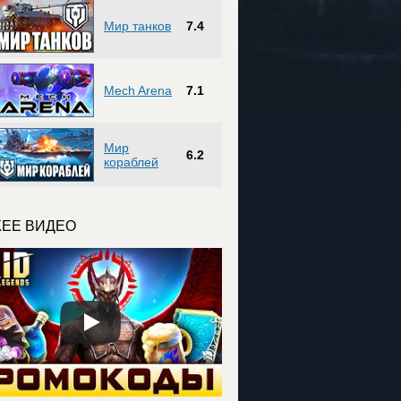
Мир танков
7.4
Mech Arena
7.1
Мир
6.2
кораблей
ЕЕ ВИДЕО