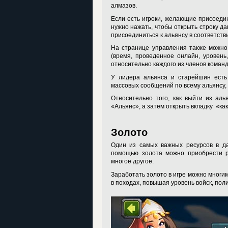
алмазов.
Если есть игроки, желающие присоедин
нужно нажать, чтобы открыть строку да
присоединиться к альянсу в соответств
На странице управления также можно
(время, проведенное онлайн, уровень
относительно каждого из членов команды
У лидера альянса и старейшин есть
массовых сообщений по всему альянсу, 
Относительно того, как выйти из ал
«Альянс», а затем открыть вкладку «ка
Золото
Один из самых важных ресурсов в да
помощью золота можно приобрести ру
многое другое.
Заработать золото в игре можно многим
в походах, повышая уровень войск, поли