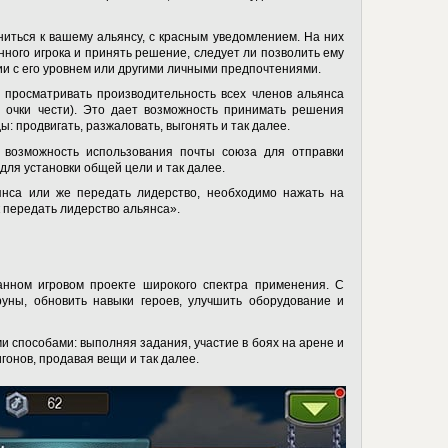
иться к вашему альянсу, с красным уведомлением. На них
нного игрока и принять решение, следует ли позволить ему
ии с его уровнем или другими личными предпочтениями.
 просматривать производительность всех членов альянса
, очки чести). Это дает возможность принимать решения
: продвигать, разжаловать, выгонять и так далее.
 возможность использования почты союза для отправки
для установки общей цели и так далее.
ьянса или же передать лидерство, необходимо нажать на
к передать лидерство альянса».
нном игровом проекте широкого спектра применения. С
ны, обновить навыки героев, улучшить оборудование и
и способами: выполняя задания, участие в боях на арене и
гонов, продавая вещи и так далее.