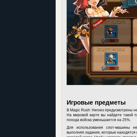
Игровые предметы
В Magic Rush: Heroes предусмотрены н
На мировой карте вы найдете такой п
похода войска уменьшается на 25%.
Для использования слот-машины не
выполняя задания, которые находятся в