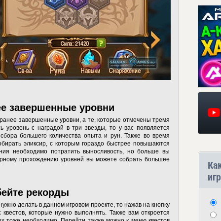
ее завершенные уровни
 ранее завершенные уровни, а те, которые отмечены тремя
ь уровень с наградой в три звезды, то у вас появляется
сбора большего количества опыта и рун. Также во время
обирать эликсир, с которым гораздо быстрее повышаются
ния необходимо потратить выносливость, но больше вы
торному прохождению уровней вы можете собрать большее
Ка
игр
бейте рекорды
нужно делать в данном игровом проекте, то нажав на кнопку
 квестов, которые нужно выполнять. Также вам откроется
ых тоже необходимо. Перейти также можно к меню квестов