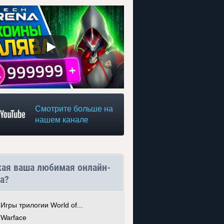
Смотрите больше на
нашем канале
кая ваша любимая онлайн-
а?
Игры трилогии World of...
Warface