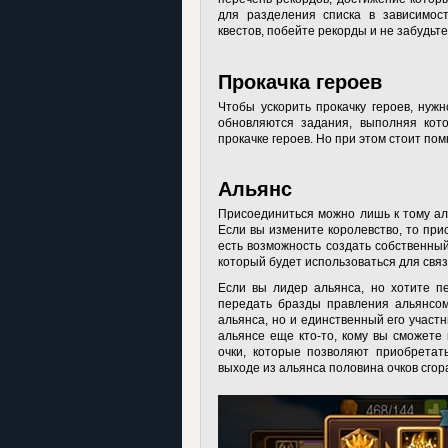
для разделения списка в зависимос
квестов, побейте рекорды и не забудьт
Прокачка героев
Чтобы ускорить прокачку героев, нуж
обновляются задания, выполняя кот
прокачке героев. Но при этом стоит по
Альянс
Присоединиться можно лишь к тому аль
Если вы измените королевство, то при
есть возможность создать собственный
который будет использоваться для связ
Если вы лидер альянса, но хотите п
передать бразды правления альянсом
альянса, но и единственный его участн
альянсе еще кто-то, кому вы сможете
очки, которые позволяют приобретат
выходе из альянса половина очков сгор